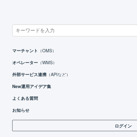
Search
for:
ホーム
マーチャント
受注処理
受注伝票
受注伝票にタグ
マーチャント
（OMS）
オペレーター
（WMS）
外部サービス連携
（APIなど）
マーチャント
New
運用アイデア集
日々の運用
設定ガイド
よくある質問
受注
基本設定
お知らせ
自動処理
ログイン
受注処理