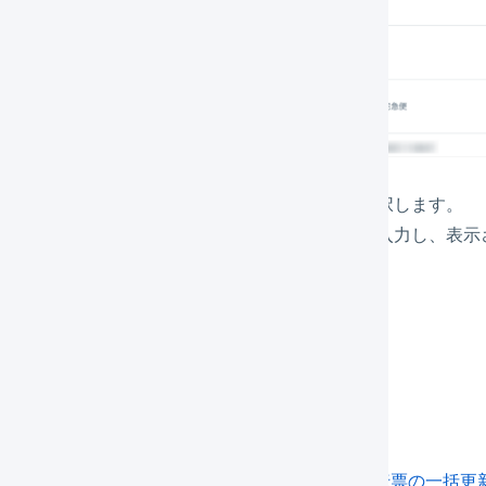
入力フォームが表示されますので、タグを選択します。
新しいタグを追加する
場合は、自由に名前を入力し、表示
「
追加
」を押します。
括でタグを追加する
画面の
一括処理
や、CSVファイルを使用した
受注伝票の一括更