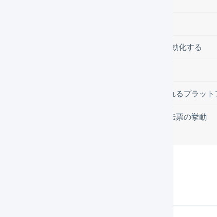
在庫を引当しない
マイページへのアクセスを無効化する
マイページでの領収書ダウンロードを無効化する
ソーシャルギフト
「social_gift」のタグが自動付与されるプラッ
「social_gift」のタグがついた受注伝票の挙動
作方法