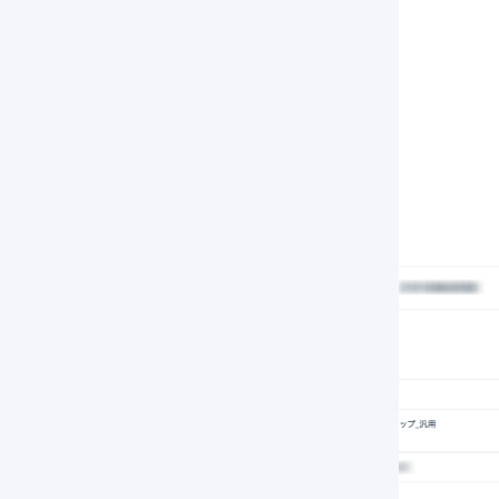
件ずつタグを追加する
操作したい
受注伝票の詳細を表示
します。
「
タグを追加
」を押します。