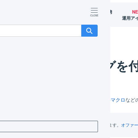
マーチャント
オペレーター
外部サービス連携
N
（OMS）
（WMS）
（APIなど）
運用ア
を付けて管理する
受注伝票にタグを
伝票にタグをつけ、検索時の絞り込みや
受注伝票のマクロ
など
受注伝票のマクロでタグの追加や削除ができます。
オファ