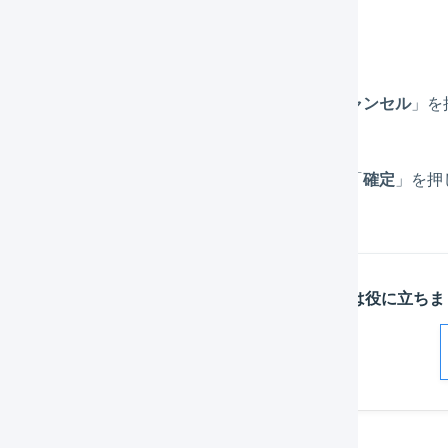
削除したい明細行を検索します。
チェックボックスにチェックを入れて、「
キャンセル
」を
キャンセルされる明細行の情報を確認して、「
確定
」を押
この記事は役に立ちま
解決した