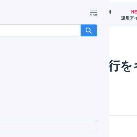
マーチャント
オペレーター
外部サービス連携
N
（OMS）
（WMS）
（APIなど）
運用ア
行をキャンセルする
受注伝票の明細行を
作方法
件ずつキャンセルする