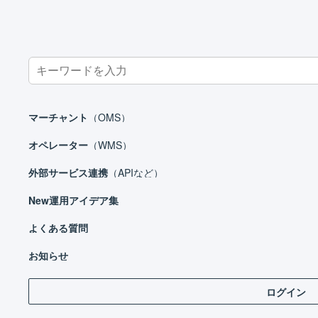
Search
for:
ホーム
マーチャント
受注処理
受注伝票
受注伝票の明細
マーチャント
（OMS）
オペレーター
（WMS）
外部サービス連携
（APIなど）
マーチャント
New
運用アイデア集
日々の運用
設定ガイド
よくある質問
操
基本設定
お知らせ
自動処理
ログイン
受注処理
1