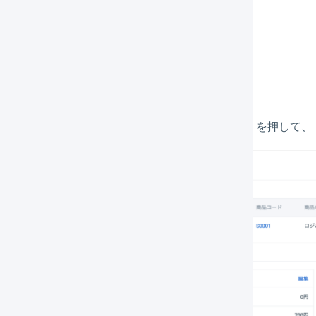
操作したい
受注伝票の詳細を表示
します。
キャンセルしたい明細行の左側にある「
操作
」を押して、