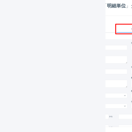
メインナビゲーションの「
受注
」を押して、「
明細単位
」