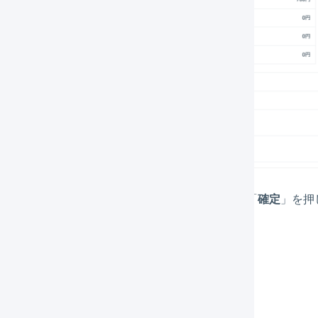
キャンセルされる明細行の情報を確認して、「
確定
」を押
とめてキャンセルする