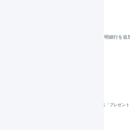
注伝票の一括更新で追加する
ォルトのフォーマットでは
受注伝票の一括更新
で「明細行を追
ート形式を登録してください。
Vファイルのサンプル
受注コード「TEST10001」に商品コード「A-1」の商品名「プレゼ
注伝票のマクロで追加する