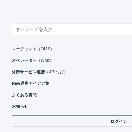
Search
for:
ホーム
マーチャント
受注処理
受注伝票
受注伝票の明細
マーチャント
（OMS）
オペレーター
（WMS）
外部サービス連携
（APIなど）
マーチャント
New
運用アイデア集
日々の運用
設定ガイド
よくある質問
明細
基本設定
お知らせ
自動処理
ログイン
操
受注処理