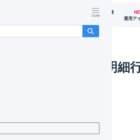
マーチャント
オペレーター
外部サービス連携
N
（OMS）
（WMS）
（APIなど）
運用ア
行を追加する
受注伝票の明細
行に商品を追加する方法をご案内します。
作方法