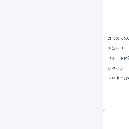
Help Center
マーチャント
はじめての
オペレーター
お知らせ
外部サービス連携
サポート体
運用アイデア集
ログイン
よくある質問
開発者向けA
利用規約
プライバシーポリシー
クッキーポリシー
©
LOGILESS Inc.