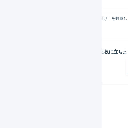
商品コード「S0001」の商品名「ロジごまステッカーおまけ」を数量1
この記事は役に立ちま
解決した