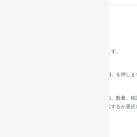
注伝票の編集画面で追加する
明細行を追加したい
受注伝票の詳細を表示
します。
明細行セクションの下部にある「
明細行を追加
」を押しま
明細行コード、商品コード、商品名、販売単価、数量、税
が作成されている場合は、どの出荷伝票で配送するか選択
「
登録
」を押します。