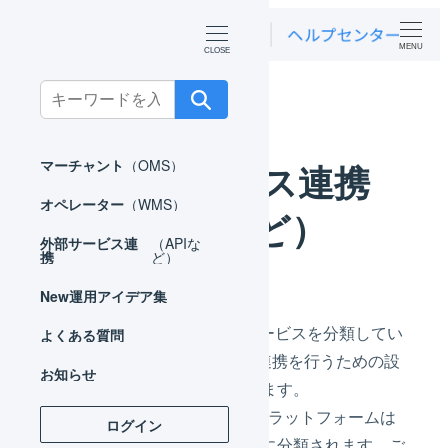
MENU
Search
ホーム
外部サービス連携（APIなど）
for:
外部サービス連携
マーチャント
（OMS）
オペレーター
（WMS）
（APIなど）
外部サービス連
（APIな
携
ど）
New
運用アイデア集
LOGILESSと連携できる外部サービスを分類してい
よくある質問
ます。APIやCSVによるデータ連携を行うための設
お知らせ
定方法や連携の仕様を確認できます。
注文を取り込むECサービスのプラットフォームは
ログイン
「モール」もしくは「カート」に分類されます。ご