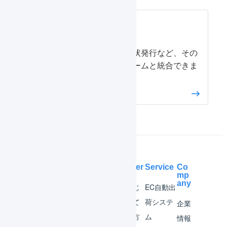
その他
海外発送用の送り状発行など、その
他のプラットフォームと統合できま
す。
Help Center
Service
Co
mp
any
マー
はじ
EC自動出
チャ
めて
荷システ
企業
ント
の方
ム
情報