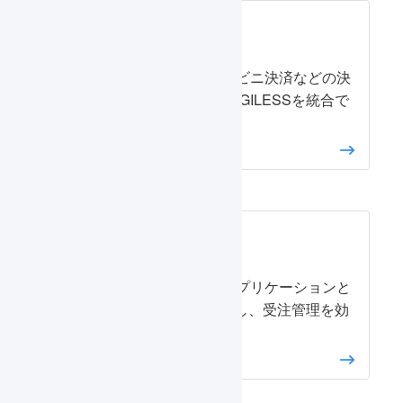
決済
後払い決済、コンビニ決済などの決
済プロバイダとLOGILESSを統合で
きます。
顧客対応
問い合わせ管理アプリケーションと
LOGILESSを統合し、受注管理を効
率化できます。