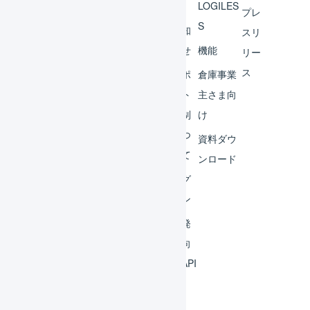
へ
LOGILES
オペ
プレ
S
レー
お知
スリ
ター
らせ
機能
リー
ス
外部
サポ
倉庫事業
サー
ート
主さま向
ビス
体制
け
連携
につ
資料ダウ
いて
運用
ンロード
アイ
ログ
デア
イン
集
開発
よく
者向
ある
けAPI
質問