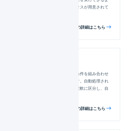
う「確認待ち」というステータスが用意されて
います。
受注伝票のマクロの詳細はこちら
確認待ち
確認待ちへの変更は、自由に条件を組み合わせ
て自動的に行うことができます。自動処理され
る受注と、そうでない受注を柔軟に区分し、自
動出荷の割合を高めます。
確認待ちの詳細はこちら