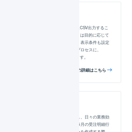
エクスポート
LOGILESSのレコードを簡単にCSV出力するこ
ともできます。CSVレイアウトは目的に応じて
複数作成でき、名称や並び順、表示条件も設定
可能なため、これまでの業務プロセスに、
LOGILESSを簡単に統合できます。
エクスポートの詳細はこちら
検索条件の保存
繰り返し検索する条件を保存し、日々の業務効
率を向上できます。例えば、毎月の受注明細行
を集計し、出荷実績のサマリーを作成する際