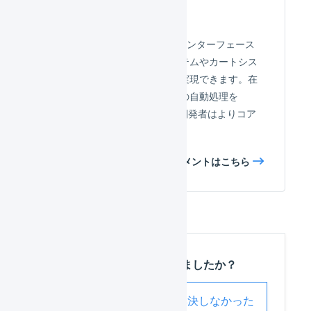
API
LOGILESS APIのシンプルなインターフェース
を使用して、貴社の基幹システムやカートシス
テムと、シームレスな統合を実現できます。在
庫管理、出荷指示、受注情報の自動処理を
LOGILESSに任せることで、開発者はよりコア
な機能の開発に集中できます。
APIドキュメントはこちら
この記事は役に立ちましたか？
解決した
解決しなかった