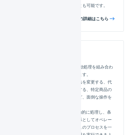
じて文面を柔軟に変更することも可能です。
LOGILESSでのメール送信の詳細はこちら
受注伝票のマクロ
60以上の条件と、30以上の自動処理を組み合わ
せて、定型業務を自動化できます。
例えば、離島地域のみ配送方法を変更する、代
金引換の場合に手数料を加算する、特定商品の
購入時に明細行を追加するなど、面倒な操作を
簡単な手順で自動化できます。
LOGILESSは、受注情報を自動的に処理し、条
件が整った出荷伝票を出荷指示としてオペレー
ター（倉庫）に連携します。このプロセスを一
時的に中断し、手動による処理を実行できるよ