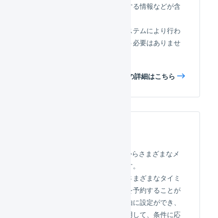
重量、個口数など出荷に関連する情報などが含
まれます。
出荷伝票の起票、転記は、システムにより行わ
れますので、手動で操作を行う必要はありませ
ん。
出荷伝票の詳細はこちら
メール配信
購入者に対して、LOGILESSからさまざまなメ
ールを送信することができます。
受注の受付時、出荷時など、さまざまなタイミ
ングで自動的にメールの送信を予約することが
可能です。テンプレートは自由に設定ができ、
受注伝票の自動処理機能を使用して、条件に応