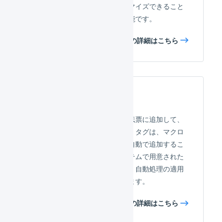
名や但し書きを自由にカスタマイズできること
はもちろん、印影も登録が可能です。
領収書の詳細はこちら
タグ
自由に作成可能なタグを受注伝票に追加して、
柔軟な検索が可能になります。タグは、マクロ
を使用して特定条件の受注に自動で追加するこ
とも可能です。さらに、システムで用意された
特別なタグを使用することで、自動処理の適用
／非適用もコントロールできます。
タグの詳細はこちら