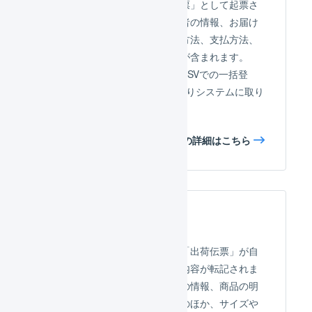
顧客からの注文は、「受注伝票」として起票さ
れます。受注伝票には、購入者の情報、お届け
先の情報、商品の明細、配送方法、支払方法、
その他金額に関する情報などが含まれます。
受注情報は、手動での入力、CSVでの一括登
録、APIでの自動連携などによりシステムに取り
込まれます。
受注伝票の詳細はこちら
出荷伝票
受注伝票が有効化されると、「出荷伝票」が自
動的に起票され、受注伝票の内容が転記されま
す。出荷伝票には、お届け先の情報、商品の明
細、配送方法、代金引換金額のほか、サイズや