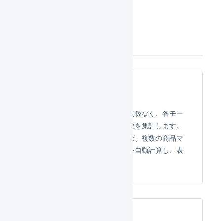
在庫レポート
論理在庫
倉庫での物理的な保管状況に関係なく、各モー
ル／カートで販売可能な在庫数を集計します。
セット商品マスタを使用すれば、複数の商品マ
スタの在庫数から構成可能数を自動計算し、表
示することも可能です。