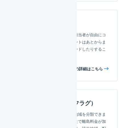
受注伝票のコメント
受注伝票に対して、受注処理担当者が自由にコ
メントを追加できます。コメントはあとからま
とめて見返したり、ダウンロードしたりするこ
とが可能です。
受注伝票のコメントの詳細はこちら
エリアマスタ（離島フラグ）
郵便番号や住所で、お届け先地域を分類できま
す。例えば、ご契約の配送会社で離島料金が加