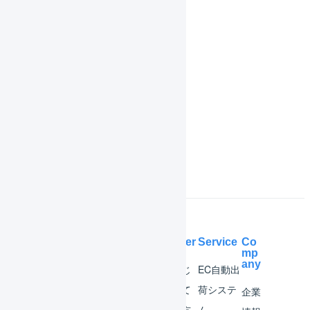
履歴
共通操作
機能一覧
インボイス制度対応
よくある質問
Help Center
Service
Co
mp
any
マー
はじ
EC自動出
チャ
めて
荷システ
企業
ント
の方
ム