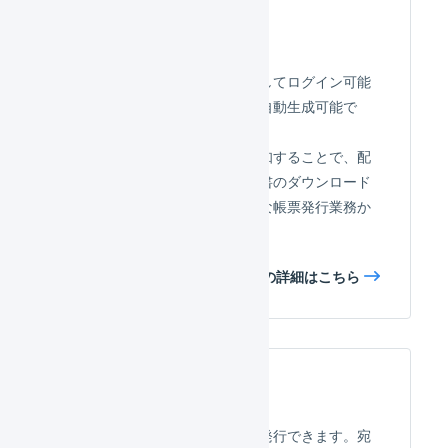
マイページ
受注コードと購入者名を使用してログイン可能
なマイページを、受注ごとに自動生成可能で
す。
マイページのURLを顧客に通知することで、配
送状況の確認、領収書や納品書のダウンロード
を顧客自身で可能です。面倒な帳票発行業務か
ら解放されます。
マイページの詳細はこちら
領収書
受注情報をもとに、領収書を発行できます。宛