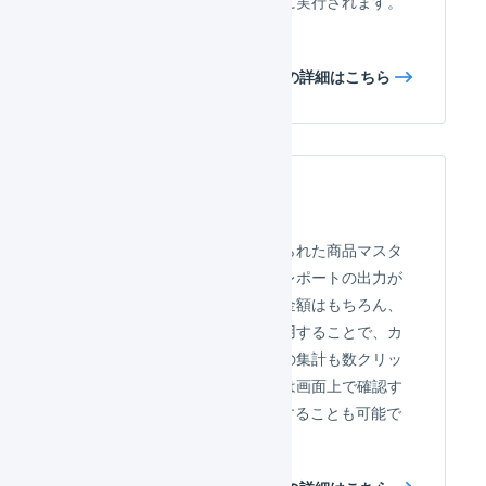
れば、出荷通知処理は自動的に実行されます。
CSVのやりとりは不要です。
出荷通知の詳細はこちら
レポート
受注伝票明細行と、関連付けられた商品マスタ
の値を結合して、柔軟な受注レポートの出力が
可能です。商品ごとの数量、金額はもちろん、
商品マスタのフリー項目を活用することで、カ
テゴリごとや、アイテムごとの集計も数クリッ
クで完了できます。レポートは画面上で確認す
ることも、CSVダウンロードすることも可能で
す。