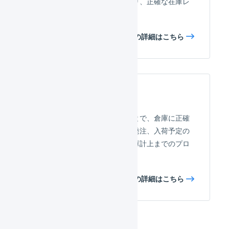
不整合の原因調査が容易になり、正確な在庫レ
ポートの維持に貢献します。
在庫操作ログの詳細はこちら
入荷予定
入荷予定データを使用することで、倉庫に正確
な納品予定を連携し、商品の発注、入荷予定の
作成、納品、検品、棚入、在庫計上までのプロ
セスをトラッキングできます。
入荷予定の詳細はこちら