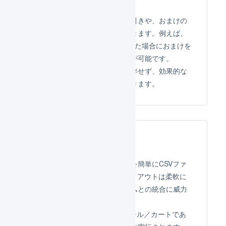
オファー
非常に簡単な条件設定で、値引きや、おまけの
進呈、送料額の調整を実装できます。例えば、
特定商品群から2つ以上購入した場合におまけを
ひとつ提供する、などの処理が可能です。
モールやカート側の機能に依存せず、効果的な
プロモーション施策を立案できます。
出荷実績
新たに出荷された受注の実績を簡単にCSVファ
イルで抽出できます。CSVレイアウトは柔軟に
設定でき、既存の業務システムとの統合に威力
を発揮します。
LOGILESSが対応しているモール／カートであ