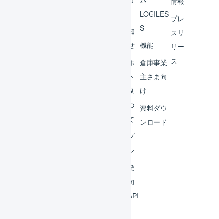
情報
へ
LOGILES
オペ
プレ
S
レー
お知
スリ
ター
らせ
機能
リー
ス
外部
サポ
倉庫事業
サー
ート
主さま向
ビス
体制
け
連携
につ
資料ダウ
いて
運用
ンロード
アイ
ログ
デア
イン
集
開発
よく
者向
ある
けAPI
質問