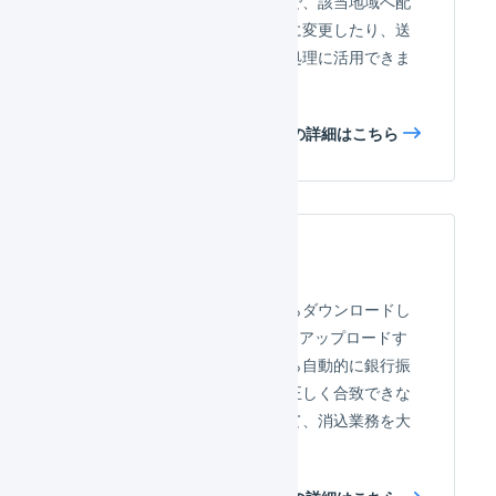
算される地域を指定することで、該当地域へ配
送される受注伝票を確認待ちに変更したり、送
料を加算したりといった自動処理に活用できま
す。
エリアマスタの詳細はこちら
入金消込
インターネットバンキングからダウンロードし
たCSVファイルをLOGILESSにアップロードす
ることで、購入者名、金額から自動的に銀行振
込の受注の消込が可能です。正しく合致できな
かった場合も、候補を表示して、消込業務を大
幅に効率化できます。