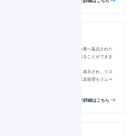
入金消込の詳細はこちら
売上返品
売上返品機能を利用すると、倉庫へ返品された
商品のレポートを簡単に受け取ることができま
す。
新たな売上返品は未承認一覧に表示され、リス
トを確認して代替品の発送、返金処理をスムー
ズに進められます。
売上返品の詳細はこちら