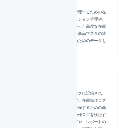
物理在庫
倉庫での物理的な保管状況を管理するための在
庫レポートです。フリーロケーション管理や、
賞味期限管理、ロット管理といった高度な在庫
管理が可能となります。また、商品マスタの情
報と結合して、会計資料作成のためのデータも
CSVで簡単に出力できます。
在庫操作ログ
在庫の増減はすべて在庫操作ログに記録され、
検索／ダウンロードが可能です。在庫操作ログ
は、在庫レポートの正確性を担保するための基
礎的な資料となります。在庫操作ログを検証す
ることで、在庫のトラッキングや、レポートの