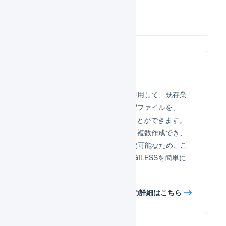
その他
インポート
強力なCSVレイアウト機能を使用して、既存業
務システムから出力されたCSVファイルを、
LOGILESSに柔軟に取り込むことができます。
CSVレイアウトは目的に応じて複数作成でき、
名称や並び順、表示条件も設定可能なため、こ
れまでの業務プロセスに、LOGILESSを簡単に
統合できます。
インポートの詳細はこちら