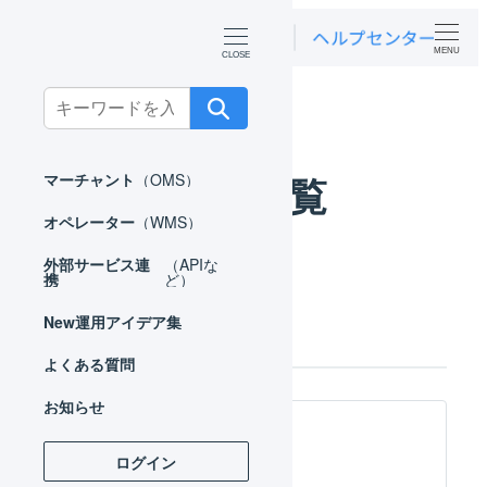
MENU
ホーム
マーチャント
機能一覧
Search
for:
機能一覧
マーチャント
（OMS）
オペレーター
（WMS）
外部サービス連
（APIな
携
ど）
受注管理
New
運用アイデア集
よくある質問
お知らせ
受注伝票
ログイン