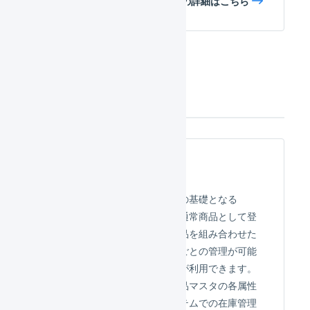
レポートの詳細はこちら
マスタデータ
商品マスタ
商品マスタは、在庫レポートの基礎となる
SKU（最小在庫管理単位）を通常商品として登
録できるほか、複数の通常商品を組み合わせた
セット商品、通常商品の入数ごとの管理が可能
な集合包装といった商品区分が利用できます。
在庫レポートと結合して、商品マスタの各属性
を出力することで、既存システムでの在庫管理