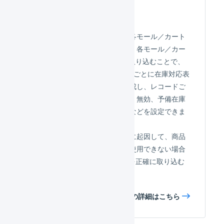
商品対応表
論理在庫レポートをもとに、各モール／カート
と簡単に在庫連携が可能です。各モール／カー
トの出品情報をLOGILESSに取り込むことで、
店舗×商品マスタの組み合わせごとに在庫対応表
と呼ばれるレコードを自動作成し、レコードご
とに細かく、在庫連携の有効・無効、予備在庫
数、上限在庫数、下限在庫数などを設定できま
す。
また、モール／カートの仕様に起因して、商品
マスタと同一の商品コードを使用できない場合
でも、LOGILESSに受注情報を正確に取り込む
ことができます。
商品対応表の詳細はこちら