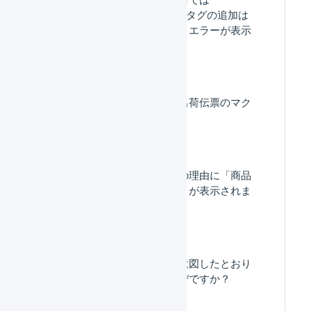
do_not_allocate_stock タグの​追加は​
できません。​」と​いう​エラーが​表示
されます。​
受注伝票のマクロと出荷伝票のマク
ロの違いは何ですか？
受注伝票の確認待ちの理由に「商品
マスタがありません」が表示されま
す。
受注伝票のマクロが意図したとおり
適用されないのはなぜですか？