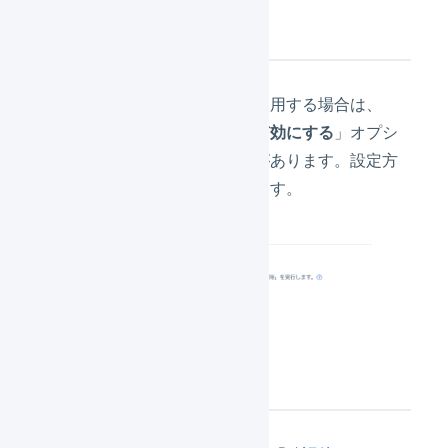
事前設定
「
受注確定時
」のイベントを使用する場合は、
「
イベント「受注確定時」を有効にする
」オプシ
ョンが有効になっている必要があります。設定方
法は「
組織の設定
」を参照します。
イベントの詳細