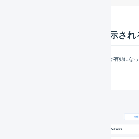
荷伝票に「同梱処理中」と表示され
マーチャント側で店舗ごとの設定の
自動同梱検索
が有効になっ
了していない
マーチャント側で手動で
同梱候補を検索
している