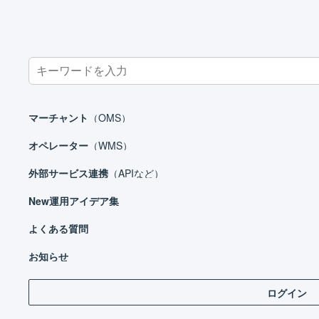
Search
for:
ホーム
マーチャント
基本設定
店舗
店舗の拡張機能につ
マーチャント
（OMS）
オペレーター
（WMS）
外部サービス連携
（APIなど）
マーチャント
New
運用アイデア集
日々の運用
設定ガイド
よくある質問
「
同
表示
基本設定
お知らせ
店舗
ログイン
店舗を追加する