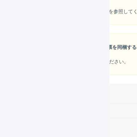
詳しくは、
「Amazon.co.jp APIで連携」の出荷情報
を参照して
支払い方法がNP後払いの商品に対して
出荷伝票を同梱する
詳しくは、
「NP後払い」のAPIで連携
を参照してください。
目次
出荷伝票に「同梱処理中」と表示される条件
操作方法