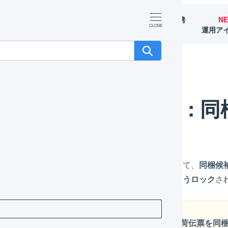
マーチャント
オペレーター
外部サービス連携
N
（OMS）
（WMS）
（APIなど）
運用ア
いて
自動同梱検索を利用する
自動同梱検索 : 同梱を判断する
自動同梱検索 : 
梱を実行
」または「
同梱しない
」のいずれかを押して、
同梱候
されている出荷伝票は、
出荷作業中に移されないようロック
さ
Amazonで出荷実績のAPI連携を行う場合、出荷伝票を