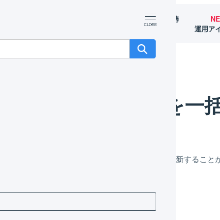
マーチャント
オペレーター
外部サービス連携
N
（OMS）
（WMS）
（APIなど）
運用ア
更新する
受注伝票を一
Vファイルにより、LOGILESSの受注伝票を一括で更新すること
SVファイルの作成