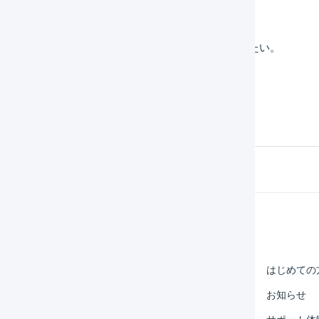
受注伝票に一括で「受注伝票明細行」を追加したい。
受注伝票を一括で確認待ちに変更したい。
Help Center
マーチャント
はじめての
オペレーター
お知らせ