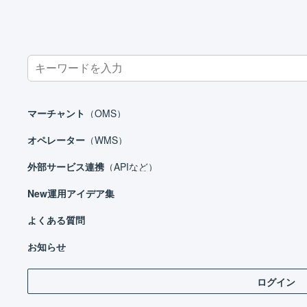
Search
for:
ホーム
マーチャント
受注処理
受注伝票
受注伝票を一括
マーチャント
（OMS）
オペレーター
（WMS）
外部サービス連携
（APIなど）
マーチャント
New
運用アイデア集
日々の運用
設定ガイド
よくある質問
CS
基本設定
お知らせ
自動処理
ログイン
C
受注処理