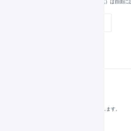
登録に使用するCSVのレイアウト（インポート形式）は自由に
インポート形式を設定する
作方法
メインナビゲーションの「
受注
」を押します。
画面右上の「…」を押し、「
一括更新
」を押します。
「
インポート形式
」を選択します。