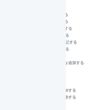
出荷予定日を設定する
出荷予定日を削除する
お届け先希望日を設定する
お届け先希望日を削除する
お届け希望時間帯を削除する
納品書 特記事項に追記する
出荷指示書 特記事項に追記する
送り状 特記事項に追記する
明細行を追加する
マーチャントによる備考を追加する
message1に追記する
message2に追記する
message3に追記する
（顧客マスタ）タグを追加する
（顧客マスタ）タグを削除する