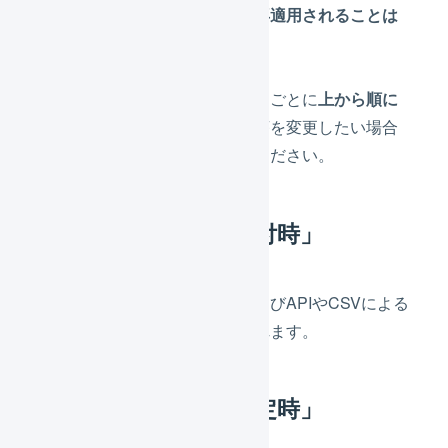
録、更新した際に、
マクロが再適用されることは
ありません
。
受注伝票のマクロは、イベントごとに
上から順に
適用されます
。適用される順序を変更したい場合
は、「
並べ替え
」を使用してください。
イベント : 「新規受付時」
登録画面からの手動登録、およびAPIやCSVによる
一括登録時に自動的に適用されます。
イベント : 「受注確定時」