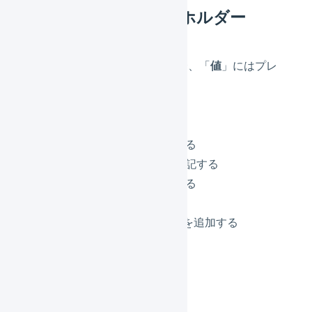
利用可能なプレイスホルダー
次のアクションを使用する場合、「
値
」にはプレ
イスホルダーを利用できます。
確認待ちに変更する
納品書 特記事項に追記する
出荷指示書 特記事項に追記する
送り状 特記事項に追記する
明細行を追加する
マーチャントによる備考を追加する
message1に追記する
message2に追記する
message3に追記する