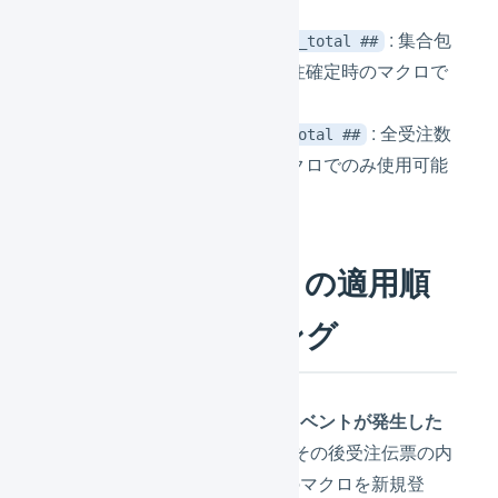
ロでのみ使用可能
: 集合包
## crate_line_quantity_total ##
装商品受注数量合計 ※受注確定時のマクロで
のみ使用可能
: 全受注数
## all_line_quantity_total ##
量合計 ※受注確定時のマクロでのみ使用可能
受注伝票のマクロの適用順
序と適用タイミング
受注伝票マクロは指定されたイベントが発生した
ときの1回だけ適用されます。
その後受注伝票の内
容が更新されたり、受注伝票のマクロを新規登