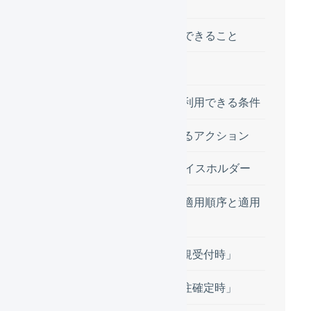
受注伝票のマクロでできること
操作方法
受注伝票のマクロで利用できる条件
自動処理で使用できるアクション
利用可能なプレイスホルダー
受注伝票のマクロの適用順序と適用
タイミング
イベント : 「新規受付時」
イベント : 「受注確定時」