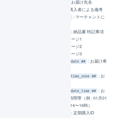
: お届け先名
## recipient_name ##
: 購入者による備考
## buyer_comment ##
: マーチャントに
## merchant_comment ##
よる備考
: 納品書 特記事項
## statement_notes ##
: メッセージ1
## message1 ##
: メッセージ2
## message2 ##
: メッセージ3
## message3 ##
: お届け希
## delivery_preferred_date ##
望日（01月01日 形式）
: お
## delivery_preferred_time_zone ##
届け希望時間帯
: お
## delivery_preferred_date_time ##
届け希望日とお届け希望時間帯（例 : 01月01
日 / 01月01日 12〜14時 / 14〜16時）
: 定期購入ID
## subscription_id ##