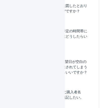
受注伝票のマクロが意図したとおり
適用されないのはなぜですか？
受注伝票のマクロを特定の時間帯に
のみ実行したい場合はどうしたらい
いですか？
BOSS連携で​お届け希望​日が​空白の​
場合、​出荷が​後回しに​されてしまう
のですが、​どう​したら​いいですか？​
「送り状 特記事項」に購入者名
（贈り主の名前）を追記したい。