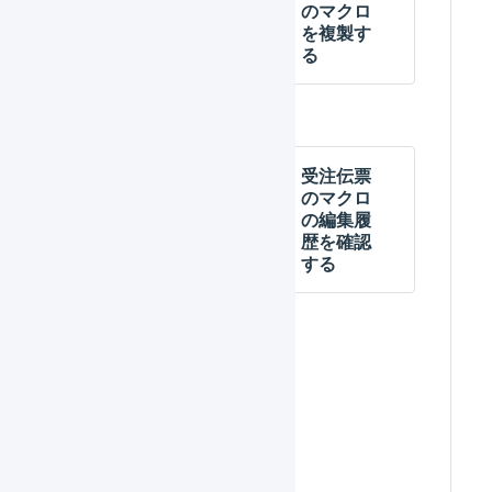
のマクロ
のマクロ
の条件を
を複製す
設定する
る
受注伝票
受注伝票
のマクロ
のマクロ
を無効化
の編集履
／有効化
歴を確認
する
する
受注伝票
のマクロ
の例