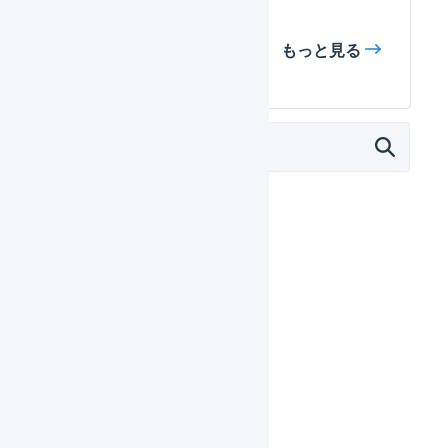
もっと見る
マーチャント
日々の運用
設定ガイド
基本設定
店舗
店舗を追加する
店舗を編集する