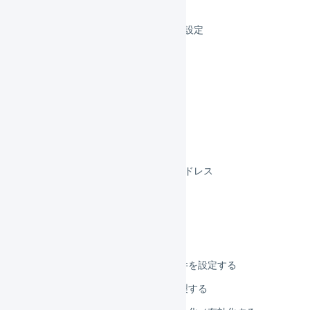
荷送人を変更する
受注コードのフォーマット設定
連携の設定を変更する
領収書の設定を変更する
納品書の設定を変更する
支払方法の設定を変更する
マイページ
問い合わせ受信用メールアドレス
メール配信の設定
フォローメール
受注伝票のマクロ
受注伝票のマクロの条件を設定する
受注伝票のマクロを複製する