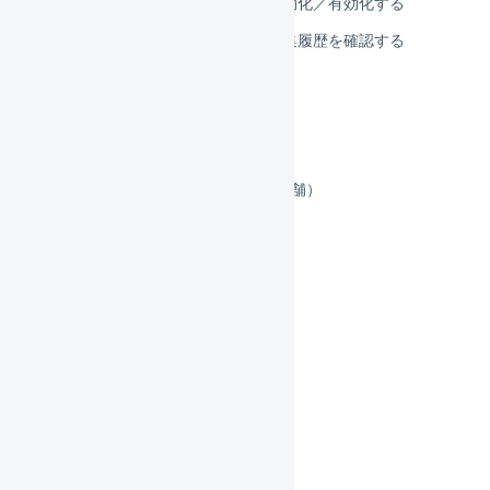
受注伝票のマクロを無効化／有効化する
受注伝票のマクロの編集履歴を確認する
受注伝票のマクロの例
詳細な設定
個人情報削除機能
出荷予定日の自動入力（店舗）
店舗の拡張機能について
オファー
倉庫
組織の設定
権限管理
LOGILESSでのメール送信
自動処理
受注処理