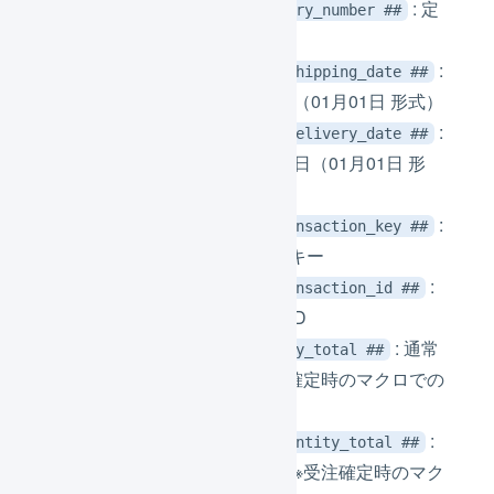
: 定
## subscription_delivery_number ##
期購入 お届け回数
:
## subscription_next_shipping_date ##
定期購入 次回出荷予定日（01月01日 形式）
:
## subscription_next_delivery_date ##
定期購入 次回お届け予定日（01月01日 形
式）
:
## payment_gateway_transaction_key ##
プラットフォームの決済キー
:
## payment_gateway_transaction_id ##
プラットフォームの決済ID
: 通常
## single_line_quantity_total ##
商品受注数量合計 ※受注確定時のマクロでの
み使用可能
:
## assortment_line_quantity_total ##
セット商品受注数量合計 ※受注確定時のマク