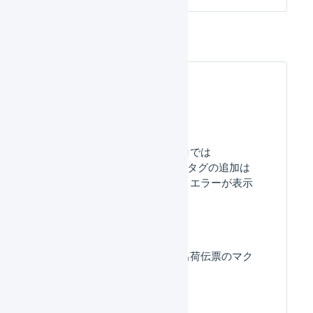
よくある質問
「受注確定時の​マクロでは
do_not_allocate_stock タグの​追加は​
できません。​」と​いう​エラーが​表示
されます。​
受注伝票のマクロと出荷伝票のマク
ロの違いは何ですか？