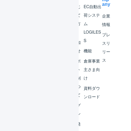
any
マー
はじ
EC自動出
チャ
めて
荷システ
企業
ント
の方
ム
情報
へ
LOGILES
オペ
プレ
S
レー
お知
スリ
ター
らせ
機能
リー
ス
外部
サポ
倉庫事業
サー
ート
主さま向
ビス
体制
け
連携
につ
資料ダウ
いて
運用
ンロード
アイ
ログ
デア
イン
集
開発