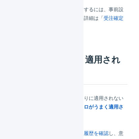
イベント「受注確定時」を利用するには、事前設
定が必要です。このイベントの詳細は「
受注確定
時の処理
」を参照します。
受注伝票がうまく適用され
ない
受注伝票のマクロが意図した通りに適用されない
場合、まずは「
受注伝票のマクロがうまく適用さ
れません。
」を参照します。
また、
受注伝票のマクロの編集履歴を確認
し、意