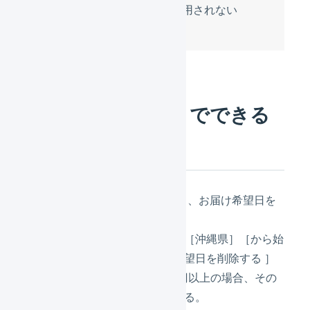
受注伝票がうまく適用されない
受注伝票のマクロでできる
こと
例1：沖縄宛の受注に対し、お届け希望日を
削除する。
［お届け先 住所］が条件［沖縄県］［から始
まる］とき、 ［お届け希望日を削除する ］
例2：合計金額が10,000円以上の場合、その
他手数料1000円を加算する。