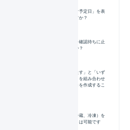
納品書に「次回お届け予定日」を表
示することはできますか？
特定住所の受注伝票を確認待ちに止
めることはできますか？
「すべての条件を満たす」と「いず
れかの条件を満たす」を組み合わせ
て、受注伝票のマクロを作成するこ
とはできますか。
配送温度帯（常温、冷蔵、冷凍）を
自動的に変更することは可能です
か。