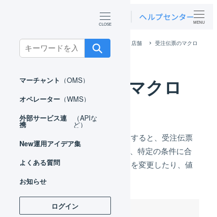
MENU
ホーム
マーチャント
基本設定
店舗
受注伝票のマクロ
Search
for:
受注伝票のマクロ
マーチャント
（OMS）
オペレーター
（WMS）
外部サービス連
（APIな
携
ど）
受注伝票に対してマクロを設定すると、受注伝票
New
運用アイデア集
がLOGILESSに登録されるとき、特定の条件に合
よくある質問
致した場合に、伝票ステータスを変更したり、値
を上書きすることができます。
お知らせ
ログイン
目次