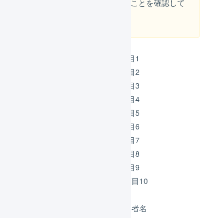
正しい値に置換されていることを確認して
ください。
: フリー項目1
## attr1 ##
: フリー項目2
## attr2 ##
: フリー項目3
## attr3 ##
: フリー項目4
## attr4 ##
: フリー項目5
## attr5 ##
: フリー項目6
## attr6 ##
: フリー項目7
## attr7 ##
: フリー項目8
## attr8 ##
: フリー項目9
## attr9 ##
: フリー項目10
## attr10 ##
: 受注コード
## code ##
: 購入者名
## buyer_name ##