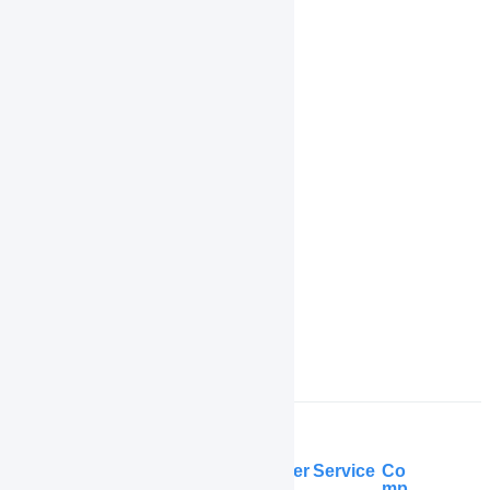
在庫管理
マスタ
履歴
共通操作
機能一覧
インボイス制度対応
よくある質問
Help Center
Service
Co
mp