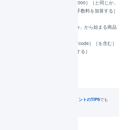
［合計金額］が条件［10,000］［と同じか、
大きい］とき、［その他手数料を加算する］
［加算額：1000円］
例3：商品コードが「code」から始まる商品
の受注を確認待ちにする。
［商品コード］が条件［#code］［を含む］
とき、［確認待ちに変更する］
そのほかの利用方法を
マーチャントのTIPS
でも
ご紹介しています。