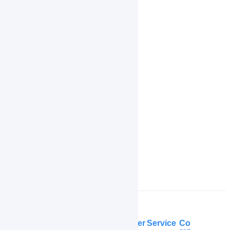
在庫管理
マスタ
履歴
共通操作
機能一覧
インボイス制度対応
よくある質問
Help Center
Service
Co