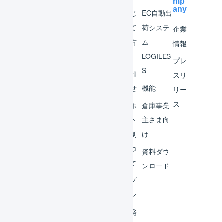
mp
any
マー
はじ
EC自動出
チャ
めて
荷システ
企業
ント
の方
ム
情報
へ
LOGILES
オペ
プレ
S
レー
お知
スリ
ター
らせ
機能
リー
ス
外部
サポ
倉庫事業
サー
ート
主さま向
ビス
体制
け
連携
につ
資料ダウ
いて
運用
ンロード
アイ
ログ
デア
イン
集
開発