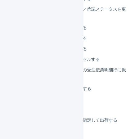
受注伝票の入金ステータス／承認ステータスを更
新する
受注伝票の明細行を追加する
受注伝票の明細行を編集する
受注伝票の明細行を分割する
受注伝票の明細行をキャンセルする
引当済みの在庫を引当待ちの受注伝票明細行に振
り替える（マーチャント）
受注伝票から納品書を印刷する
メールを配信する
商品別レポートを作成する
出荷期限日／ロット番号を指定して出荷する
領収書を発行する