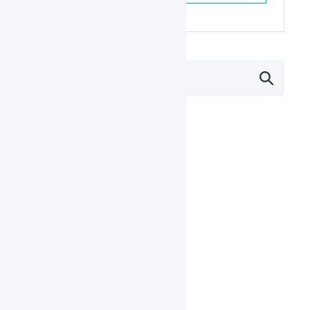
マーチャント
日々の運用
設定ガイド
基本設定
自動処理
受注処理
受注伝票
受注伝票を登録する