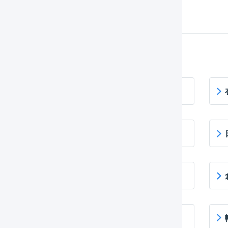
庫数を調べる
GILESSから在庫レポートを取得します。
商品区分
在庫操作ログ
倉庫間移動
需給モニター