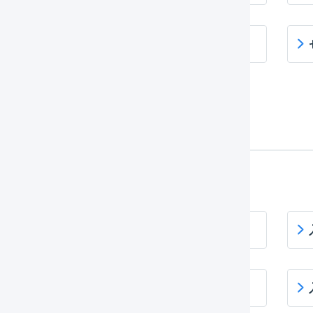
在庫区分
荷予定（発注伝票）の管理
レーターと新たな在庫の納品予定を共有します。
入荷予定を新規登録する
入荷予定を編集する