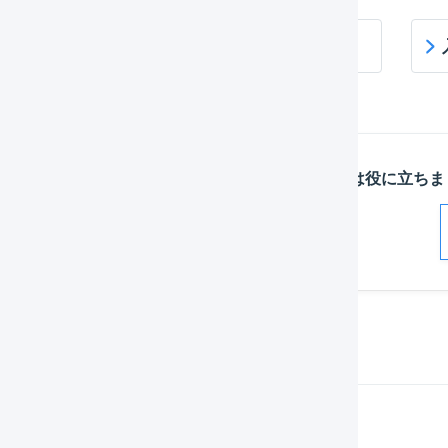
入荷予定を複製する
この記事は役に立ちま
解決した