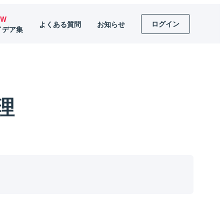
EW
ログイン
よくある質問
お知らせ
イデア集
理