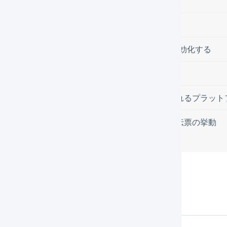
在庫を引当しない
マイページへのアクセスを無効化する
マイページでの領収書ダウンロードを無効化する
ソーシャルギフト
「social_gift」のタグが自動付与されるプラッ
「social_gift」のタグがついた受注伝票の挙動
作方法