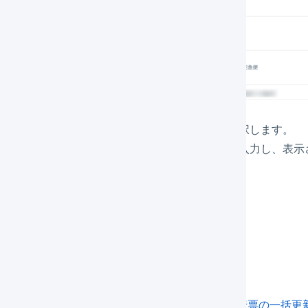
入力フォームが表示されますので、タグを選択します。
新しいタグを追加する
場合は、自由に名前を入力し、表示
「
追加
」を押します。
括でタグを追加する
画面の
一括処理
や、CSVファイルを使用した
受注伝票の一括更