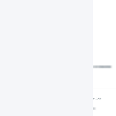
件ずつタグを追加する
操作したい
受注伝票の詳細を表示
します。
「
タグを追加
」を押します。