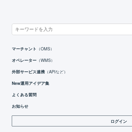
Search
for:
ホーム
マーチャント
受注処理
受注伝票
受注伝票にタグ
マーチャント
（OMS）
オペレーター
（WMS）
外部サービス連携
（APIなど）
マーチャント
New
運用アイデア集
日々の運用
設定ガイド
よくある質問
受注
基本設定
お知らせ
自動処理
ログイン
受注処理