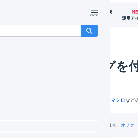
マーチャント
オペレーター
外部サービス連携
N
（OMS）
（WMS）
（APIなど）
運用ア
を付けて管理する
受注伝票にタグを
伝票にタグをつけ、検索時の絞り込みや
受注伝票のマクロ
など
受注伝票のマクロでタグの追加や削除ができます。
オファ