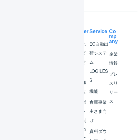
Help Center
Service
Co
mp
any
マー
はじ
EC自動出
チャ
めて
荷システ
企業
ント
の方
ム
情報
へ
LOGILES
オペ
プレ
S
レー
お知
スリ
ター
らせ
機能
リー
ス
外部
サポ
倉庫事業
サー
ート
主さま向
ビス
体制
け
連携
につ
資料ダウ
いて