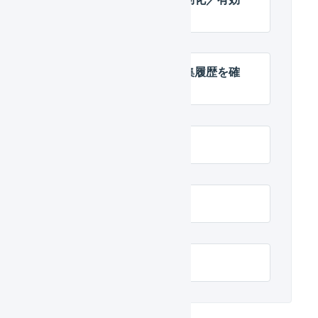
化する
受注伝票のマクロの編集履歴を確
認する
受注伝票のマクロの例
受注伝票のマクロ
受注確定時の処理