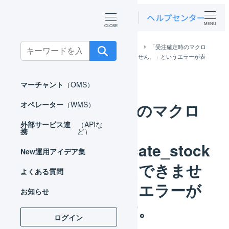
MENU
Search
ホーム
よくある質問
マーチャント
「受注確定時の​マクロ
ではdo_not_allocate_stock タグの​追加は​できません。​」と​いう​エラーが​表
for:
示されます。​
マーチャント
（OMS）
「受注確定時の​マクロ
オペレーター
（WMS）
では
外部サービス連
（APIな
携
ど）
do_not_allocate_stock
New
運用アイデア集
タグの​追加は​できませ
よくある質問
ん。​」と​いう​エラーが​
お知らせ
表示されます。​
ログイン