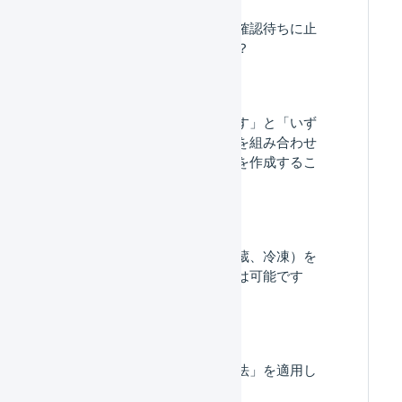
特定住所の受注伝票を確認待ちに止
めることはできますか？
「すべての条件を満たす」と「いず
れかの条件を満たす」を組み合わせ
て、受注伝票のマクロを作成するこ
とはできますか。
配送温度帯（常温、冷蔵、冷凍）を
自動的に変更することは可能です
か。
「デフォルトの配送方法」を適用し
ない方法はありますか。