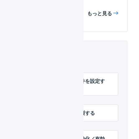
もっと見る
関連するヘルプ
受注伝票のマクロの条件を設定す
る
受注伝票のマクロを複製する
受注伝票のマクロを無効化／有効