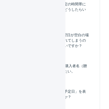
受注伝票のマクロを特定の時間帯に
のみ実行したい場合はどうしたらい
いですか？
BOSS連携で​お届け希望​日が​空白の​場
合、​出荷が​後回しに​されてしまうの
ですが、​どう​したら​いいですか？​
「送り状 特記事項」に購入者名（贈
り主の名前）を追記したい。
納品書に「次回お届け予定日」を表
示することはできますか？