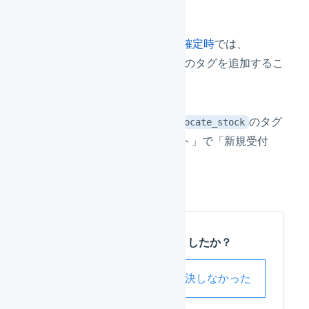
受注伝票の​マクロ
の​
受注確定時
では、​
の​タグを​追加する​こ
do_not_allocate_stock
とは​できません。​
受注伝票のマクロで
のタグ
do_not_allocate_stock
を追加したい場合は、「イベント」で「新規受付
時」を選択してください。
この記事は役に立ちましたか？
解決した
解決しなかった