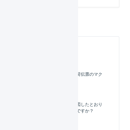
受注伝票のマクロ
よくある質問
受注伝票のマクロと出荷伝票のマク
ロの違いは何ですか？
受注伝票のマクロが意図したとおり
適用されないのはなぜですか？