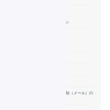
組織の設定
組織アイコン
組織名
所在地
連絡先
配送方法
支払方法
システム通知（メール）の
送付先