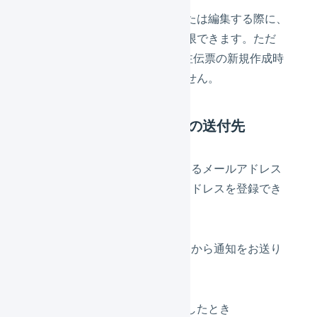
受注伝票を新規作成、または編集する際に、
選択可能な支払方法を制限できます。ただ
し、CSVやAPIによる受注伝票の新規作成時
には、制限は適用されません。
システム通知（メール）の送付先
システムからの通知をお送りするメールアドレス
を指定します。複数のメールアドレスを登録でき
ます。
以下のような場合に、システムから通知をお送り
します。
一括登録でエラーが発生したとき