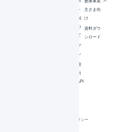
外部
サポ
倉庫事業
サー
ート
主さま向
ビス
体制
け
連携
につ
資料ダウ
いて
運用
ンロード
アイ
ログ
デア
イン
集
開発
よく
者向
ある
けAPI
質問
利用規約
プライバシーポリシー
クッキーポリシー