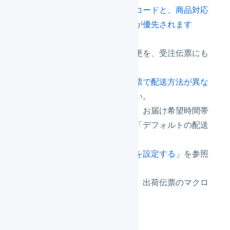
FAQ「
商品マスタの商品コードと、商品対応
表の商品コードはどちらが優先されます
か。
」を参照ください。
出荷伝票の配送方法の変更を、受注伝票にも
反映させる
FAQ「
受注伝票と出荷伝票で配送方法が異な
ります。
」を参照ください。
代金引換、お届け希望日、お届け希望時間帯
が指定されている場合に「デフォルトの配送
方法」を無視する
「
デフォルトの配送方法を設定する
」を参照
ください。
配送方法を変更するとき、出荷伝票のマクロ
を適用しない