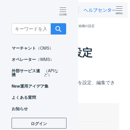
MENU
ホーム
マーチャント
基本設定
組織の設定
Search
for:
組織の設定
マーチャント
（OMS）
オペレーター
（WMS）
外部サービス連
（APIな
携
ど）
LOGILESSを利用する組織情報を設定、編集でき
New
運用アイデア集
ます。
よくある質問
お知らせ
目次
ログイン
設定項目の詳細