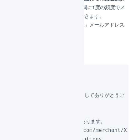
／出荷伝票があるとき
」に1時間に1度の頻度でメ
ールで通知を受け取ることができます。
メールは、「システムの通知先」メールアドレス
に送信されます。
メール文面のサンプル
第一マーチャント
ご担当者さま
LOGILESSをご利用いただきましてありがとうご
ざいます。
受注伝票で X件の確認待ちがあります。
https://app2.logiless.com/merchant/X
XX/sales_order_confirmations