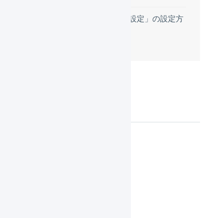
「商品マスタの設定」の設定方
法
設定項目の詳細
組織の設定
組織アイコン