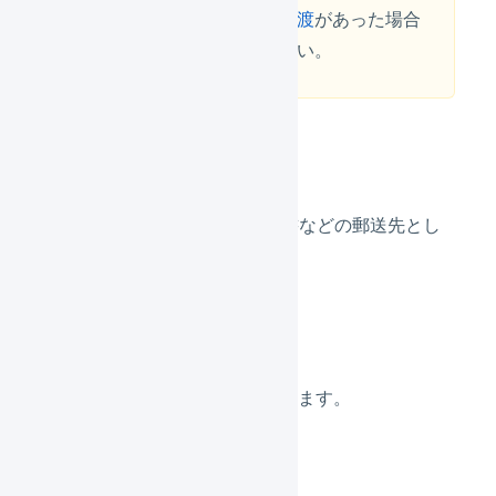
社名変更
や
アカウントの譲渡
があった場合
には、申請を行ってください。
所在地
所在地を変更できます。請求書などの郵送先とし
て利用します。
連絡先
電話番号、FAX番号を変更できます。
配送方法