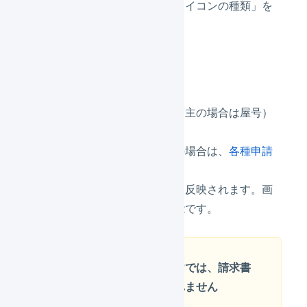
「組織アイコンの色」「組織アイコンの種類」を
変更できます。
組織名
登記上の正確な社名（個人事業主の場合は屋号）
と表示名が登録されています。
登記上の社名の変更をご希望の場合は、
各種申請
から登録をお願いいたします。
表示名はログイン後の一覧名に反映されます。画
面上で任意の名称に変更が可能です。
組織名を変更しただけでは、請求書
の宛名などは変更されません