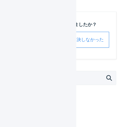
この記事は役に立ちましたか？
解決した
解決しなかった
マーチャント
日々の運用
設定ガイド