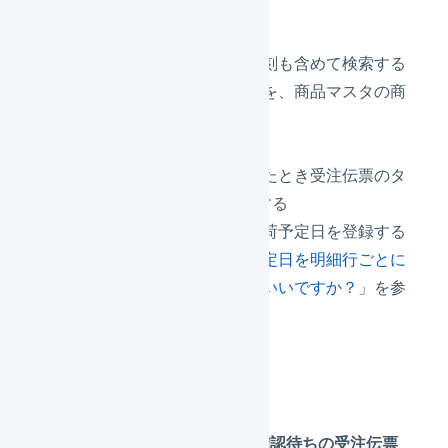
その他の設定
受注伝票の受注日時を時刻も含めて検索する
受注伝票明細行の商品名を、商品マスタの商
品名で表示する
顧客マスタ
を使用する
ブラックリスト
に一致したとき受注伝票のタ
グに「blacklist」を追加する
入荷予定伝票明細行に入荷予定日を登録する
FAQ「
入荷予定の入荷予定日を明細行ごとに
設定するにはどうしたらいいですか？
」を参
照ください。
通知
「
通知
」設定を使用して、「
確認待ちの受注伝票