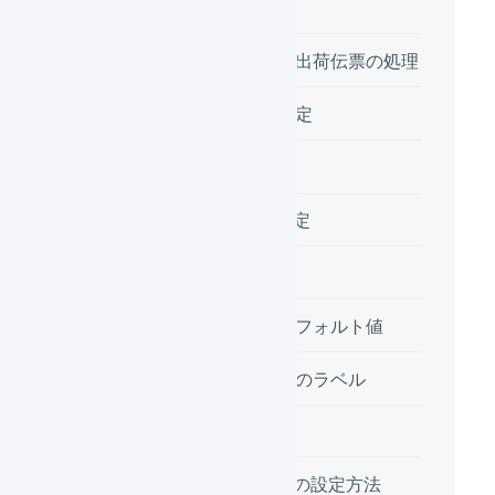
税の設定
受注伝票、出荷伝票の処理
その他の設定
通知
商品マスタの設定
数量単位
その他のデフォルト値
フリー項目のラベル
操作方法
「組織の設定」の設定方法