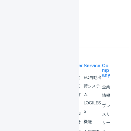
よくある質問
Help Center
Service
Co
mp
any
マー
はじ
EC自動出
チャ
めて
荷システ
企業
ント
の方
ム
情報
へ
LOGILES
オペ
プレ
S
レー
お知
スリ
ター
らせ
機能
リー
ス