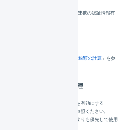
発注点を下回ったとき
Yahoo!ショッピング 自動連携の認証情報有
効期限
税の設定
「税の設定」については「
消費税額の計算
」を参
照ください。
受注伝票、出荷伝票の処理
イベント「受注確定時」を有効にする
「
受注確定時の処理
」を参照ください。
商品対応表を商品マスタよりも優先して使用
する