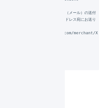
このメールは、「システム通知（メール）の送付
先」に指定されているメールアドレス宛にお送り
しております。
https://app2.logiless.com/merchant/X
XX/settings/edit
--
LOGILESS
商品マスタの設定
数量単位