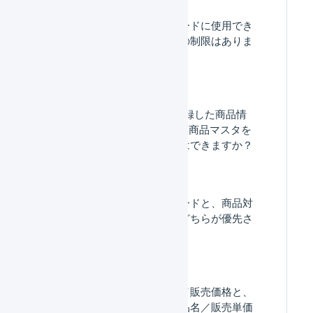
商品コード、識別コードに使用でき
ない文字や、文字数の制限はありま
すか。
Shopify：Shopifyに登録した商品情
報から、LOGILESSに商品マスタを
自動で作成することはできますか？
商品マスタの商品コードと、商品対
応表の商品コードはどちらが優先さ
れますか。
商品マスタの商品名／販売価格と、
受注伝票明細行の商品名／販売単価