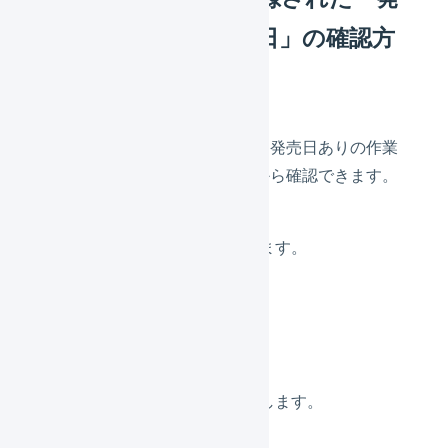
売日ありの作業開始日」の確認方
法
オペレーター側で登録された「発売日ありの作業
開始日」は、マーチャント側から確認できます。
「
組織設定
」を押します。
「
倉庫
」を押します。
確認する倉庫名を押します。