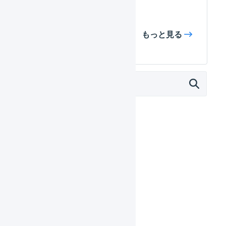
（マーチャント）
もっと見る
マーチャント
日々の運用
設定ガイド
基本設定
自動処理
受注処理
在庫管理