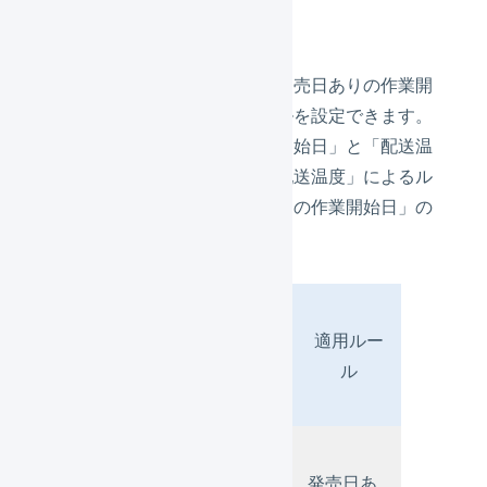
度」と併用できない
配送開始スケジュール
では「発売日ありの作業開
始日」と「配送温度」のルールを設定できます。
ただし、「発売日ありの作業開始日」と「配送温
度」を両方設定した場合、「配送温度」によるル
ールは適用されず「発売日ありの作業開始日」の
みが適用されます。
配
発売日あ
送
適用ルー
りの作業
温
ル
開始日
度
パ
タ
発売日あ