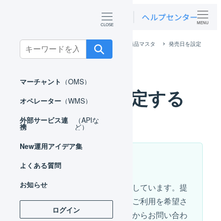
MENU
ホーム
マーチャント
マスタ
商品マスタ
発売日を設定
Search
する
for:
マーチャント
（OMS）
発売日を設定する
オペレーター
（WMS）
外部サービス連
（APIな
携
ど）
New
運用アイデア集
この機能はβ版です
よくある質問
お知らせ
一部利用者さまのみに提供しています。提
供範囲は順次拡大します。ご利用を希望さ
ログイン
れる場合は右下のチャットからお問い合わ