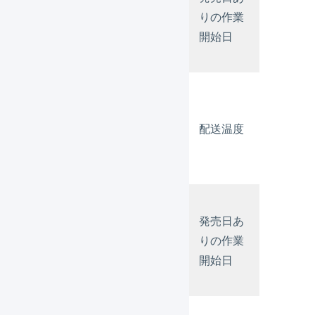
な
ー
あり
りの作業
し
ン
開始日
１
パ
タ
あ
ー
なし
配送温度
り
ン
２
パ
タ
発売日あ
あ
ー
あり
りの作業
り
ン
開始日
３