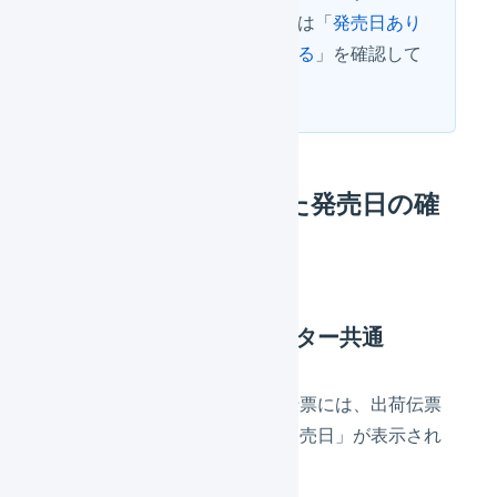
オペレーター側の設定方法は「
発売日あり
の作業開始可能日を利用する
」を確認して
ください。
出荷伝票に指定された発売日の確
認方法
マーチャント・オペレーター共通
発売日が指定されている出荷伝票には、出荷伝票
一覧と出荷伝票詳細画面に「発売日」が表示され
ます。