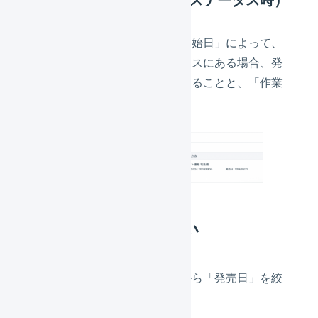
指定した「発売日ありの作業開始日」によって、
対象の出荷伝票が保留ステータスにある場合、発
売日の他に「出荷待機中」であることと、「作業
開始可能日」が表示されます。
発売日を絞り込みたい
出荷伝票一覧画面の詳細検索から「発売日」を絞
り込むことが可能です。