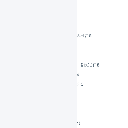
商品コードを変更する
発売日を設定する
引当不可日数
商品マスタのフリー項目を活用する
サイズ係数を設定する
配送カテゴリを設定する
需給モニターに関連する項目を設定する
発注点割れを設定／確認する
商品コードのラベルを印刷する
集合包装
セット商品
顧客マスタ
エリアマスタ（旧：離島マスタ）