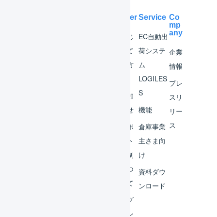
Help Center
Service
Co
mp
any
マー
はじ
EC自動出
チャ
めて
荷システ
企業
ント
の方
ム
情報
へ
LOGILES
オペ
プレ
S
レー
お知
スリ
ター
らせ
機能
リー
ス
外部
サポ
倉庫事業
サー
ート
主さま向
ビス
体制
け
連携
につ
資料ダウ
いて
運用
ンロード
アイ
ログ
デア
イン