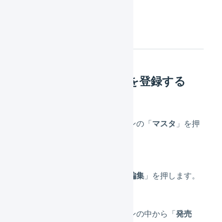
設定方法
商品マスタに
発売日
を登録する
メインナビゲーションの「
マスタ
」を押
します。
対象商品を選択し「
編集
」を押します。
「その他」セクションの中から「
発売