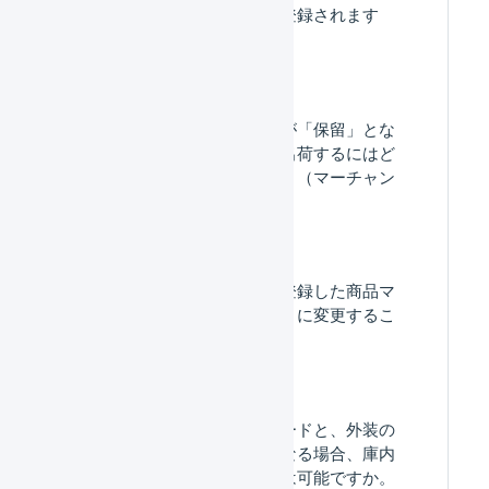
はどちらが優先して登録されます
か。
「出荷ステータス」が「保留」とな
っている出荷伝票を出荷するにはど
うすればよいですか。（マーチャン
ト）
「通常商品」として登録した商品マ
スタを「セット商品」に変更するこ
とはできますか。
商品マスタの商品コードと、外装の
バーコードの値が異なる場合、庫内
デバイスで在庫操作は可能ですか。