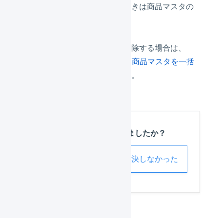
日が​過ぎても​販売を​継続する​ときは​商品マスタの
発売日を削除してください。
複数の​商品マスタの​発売日を​削除する​場合は、​
CSVで​一括登録が​可能です。​「
商品マスタを一括
登録する
」を​参照してください。​
この記事は役に立ちましたか？
解決した
解決しなかった