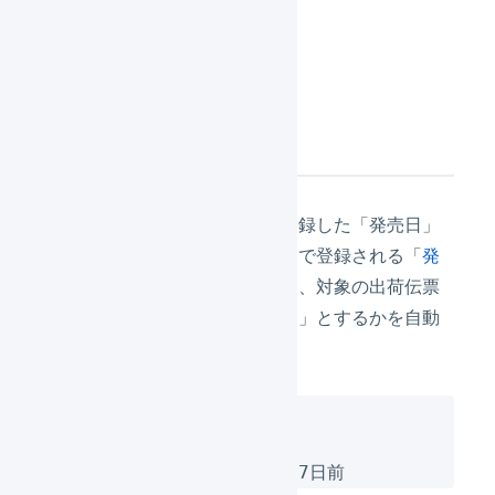
とを防止します。
機能の説明
マーチャントの商品マスタに登録した「発売日」
を起点として、オペレーター側で登録される「
発
売日ありの作業開始日
」により、対象の出荷伝票
を「保留」とするか「出荷待ち」とするかを自動
的にコントロールします。
例）

発売日：2024/01/31

発売日ありの作業開始可能日：7日前