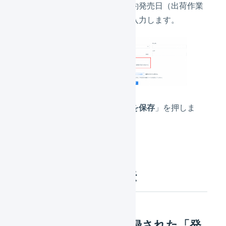
日
」欄に、商品の予約発売日（出荷作業
の基準となる日）を入力します。
入力完了後、「
変更を保存
」を押しま
す。
各項目の確認方法
オペレーター側で登録された「発