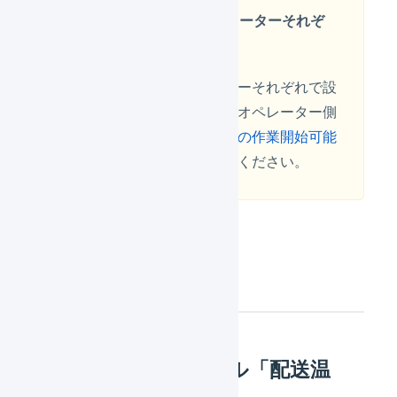
マーチャントとオペレーターそれぞ
れの設定が必要です
マーチャントとオペレーターそれぞれで設
定を行う必要があります。オペレーター側
の設定方法は「
発売日ありの作業開始可能
日を利用する
」を確認してください。
注意事項
配送開始スケジュール「配送温