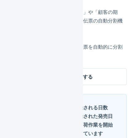
ができます。
出荷の遅れによる「在庫の滞留」や「顧客の期
待」に懸念がある場合は、出荷伝票の自動分割機
能を利用できます。
指定された発売日ごとに出荷伝票を自動的に分割
することが可能です。
出荷伝票の自動分割を利用する
オペレーター側で登録される日数
は、商品マスタに登録された発売日
を起点に何日前から出荷作業を開始
を許可するかを指定しています