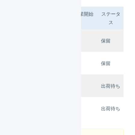
発売日ありの作業開始
ステータ
日付
可能日
ス
2024/01/
7日前
保留
21
2024//01/
7日前
保留
23
2024//01/
7日前
出荷待ち
24
2024//01/
7日前
出荷待ち
31