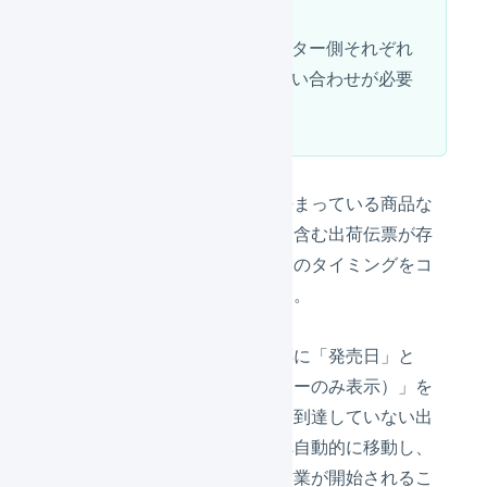
せください。
マーチャント側、オペレーター側それぞれ
別々にチャットからのお問い合わせが必要
です。
予約商品や出荷タイミングが決まっている商品な
ど、出荷日管理が必要な商品を含む出荷伝票が存
在する場合、倉庫側の出荷作業のタイミングをコ
ントロールすることができます。
この機能により対象の出荷伝票に「発売日」と
「作業開始可能日（オペレーターのみ表示）」を
表示します。作業開始可能日に到達していない出
荷伝票はステータス「保留」へ自動的に移動し、
意図しないタイミングに出荷作業が開始されるこ