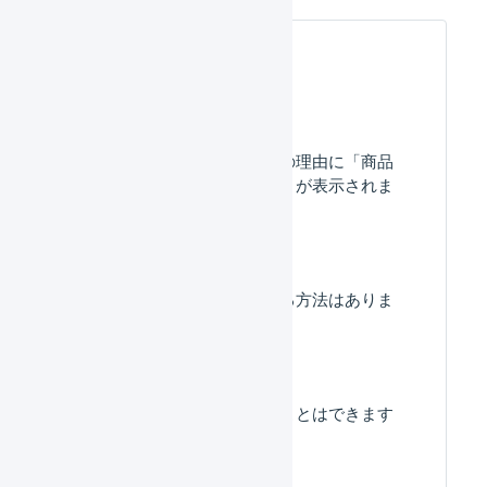
よくある質問
受注伝票の確認待ちの理由に「商品
マスタがありません」が表示されま
す。
手動で出荷依頼をする方法はありま
すか？
表示件数を変更することはできます
か？