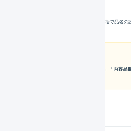
商品ごとに、品名を設定する
で取り扱う商品がすべて同一の場合、倉庫ごとに一括で品名の
とに品名を設定する必要があります。
注意
初回利用時には、
配送方法ごとに
、送り状に「
品名
」「
内容品
（倉庫）にテストを依頼してください。
庫ごとに品名を設定する方法