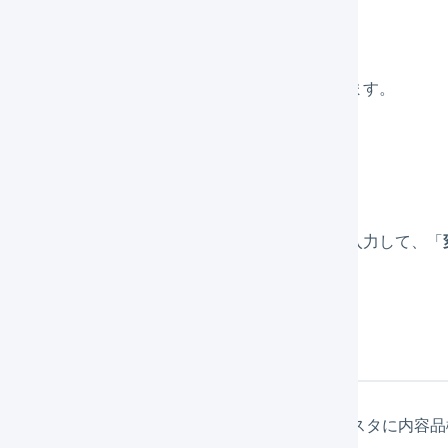
左メニューにある「
マスタ
」を押します。
品名を記入したい「（
商品コード
）」を押します。
「
編集
」を押します。
配送方法の「内容品欄
」に設定したい品名を入力して、「
名の出力ルール
) デフォルトの内容品欄が設定されておらず、商品マスタに内容