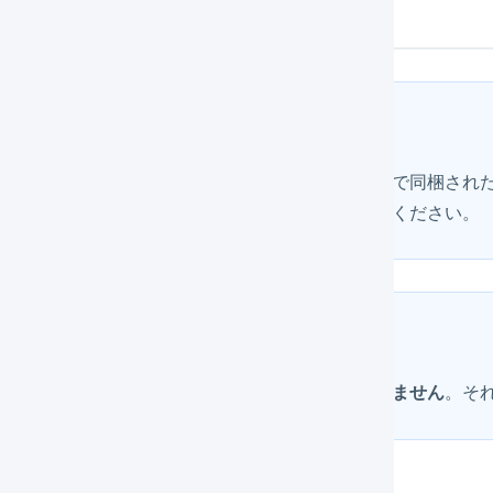
品ごとに品名を設定する方法
ヒント
商品マスタの「内容品欄」を編集しても、出荷伝票で同梱され
動で更新されません。「
出荷伝票の更新
」を行ってください。
ヒント
セット商品、集合包装には「内容品欄」は
設定できません
。そ