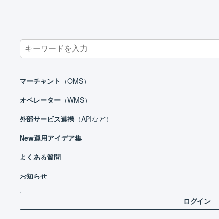
Search
for:
ホーム
マーチャント
マスタ
商品マスタ
品名の設定方法
マーチャント
（OMS）
オペレーター
（WMS）
外部サービス連携
（APIなど）
マーチャント
New
運用アイデア集
日々の運用
設定ガイド
よくある質問
自動
基本設定
お知らせ
品名
自動処理
ログイン
受注処理