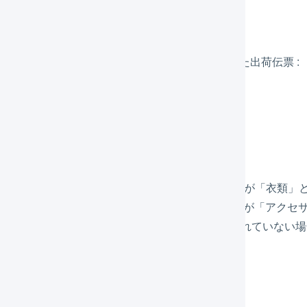
コード「ABC」と「CDE」が同梱された出荷伝票 :
 / アクセサリー」
コード「ABC」と「BCD」と「EFG」が同梱された出荷伝票 :
 / 雑貨」
条件(2)
「デフォルトの内容品欄」が
入力されていなくて
、
商品コード「ABC」と「BCD」には「内容品欄」が「衣類」
商品コード「CDE」と「DEF」には「内容品欄」が「アクセ
そのほかの商品マスタには「内容品欄」が入力されていない場
コード「EFG」が同梱された出荷伝票 :
力なし）