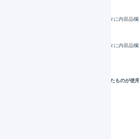
容品欄は作成されません。
) デフォルトの内容品欄が設定されており、商品マスタに内容品
フォルトの内容品欄が使用されます。
) デフォルトの内容品欄が設定されており、商品マスタに内容品
品マスタの内容品欄が使用されます。
) 複数の商品が同梱されている場合
記のルールで作成された内容品欄を「/」 で区切ったものが使
ます。
力例
条件(1)