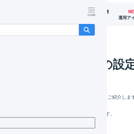
マーチャント
オペレーター
外部サービス連携
N
（OMS）
（WMS）
（APIなど）
運用ア
品名の設
で送り状に「
品名
」「
内容品欄
」を記入する機能をご紹介しま
を送り状に自動的に入力する方法は、以下の2つです。
倉庫ごとに、品名を設定する