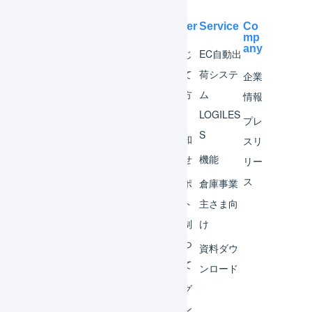
Help Center
Service
Co
mp
any
マー
はじ
EC自動出
チャ
めて
荷システ
企業
ント
の方
ム
情報
へ
LOGILES
オペ
プレ
S
レー
お知
スリ
ター
らせ
機能
リー
ス
外部
サポ
倉庫事業
サー
ート
主さま向
ビス
体制
け
連携
につ
資料ダウ
いて
運用
ンロード
アイ
ログ
デア
イン