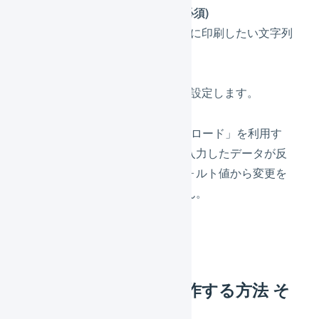
印字する項目(必須)
バーコードの他に印刷したい文字列
を選択します。
数量(必須)
印刷する数量を設定します。
※「ファイルをアップロード」を利用す
る場合、ファイルに入力したデータが反
映されるため、デフォルト値から変更を
する必要はありません。
「
出力
」を押します。
マスタデータから操作する方法 そ
の2