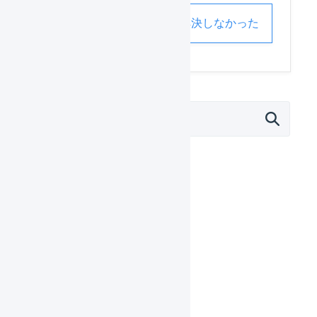
解決した
解決しなかった
マーチャント
日々の運用
設定ガイド
基本設定
自動処理
受注処理
在庫管理