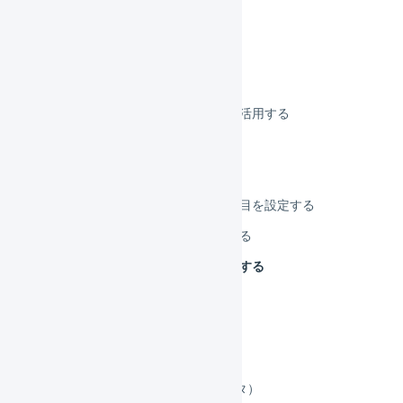
商品コードを変更する
発売日を設定する
引当不可日数
商品マスタのフリー項目を活用する
サイズ係数を設定する
配送カテゴリを設定する
需給モニターに関連する項目を設定する
発注点割れを設定／確認する
商品コードのラベルを印刷する
集合包装
セット商品
顧客マスタ
エリアマスタ（旧：離島マスタ）