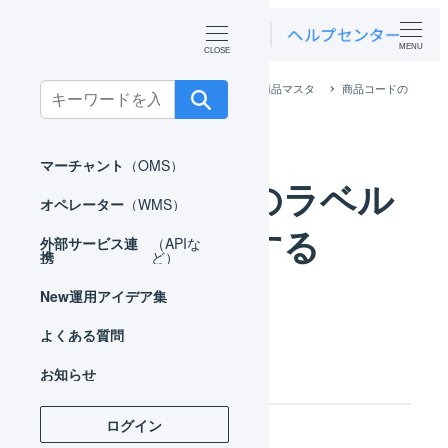
MENU
ホーム
マーチャント
マスタ
商品マスタ
商品コードの
Search
ラベルを印刷する
for:
マーチャント
（OMS）
商品コードのラベル
オペレーター
（WMS）
を印刷する
外部サービス連
（APIな
携
ど）
New
運用アイデア集
よくある質問
操作方法
お知らせ
ログイン