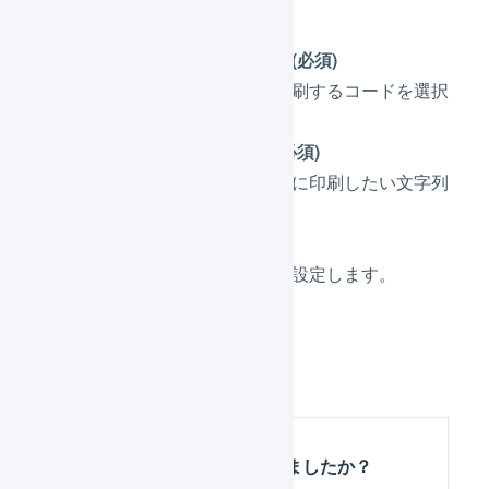
各値を設定します。
印字するコード(必須)
バーコードを印刷するコードを選択
します。
印字する項目(必須)
バーコードの他に印刷したい文字列
を選択します。
数量(必須)
印刷する数量を設定します。
「
出力
」を押します。
この記事は役に立ちましたか？