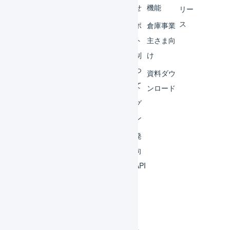
ター
らせ
機能
リー
ス
外部
サポ
倉庫事業
サー
ート
主さま向
ビス
体制
け
連携
につ
資料ダウ
いて
運用
ンロード
アイ
ログ
デア
イン
集
開発
よく
者向
ある
けAPI
質問