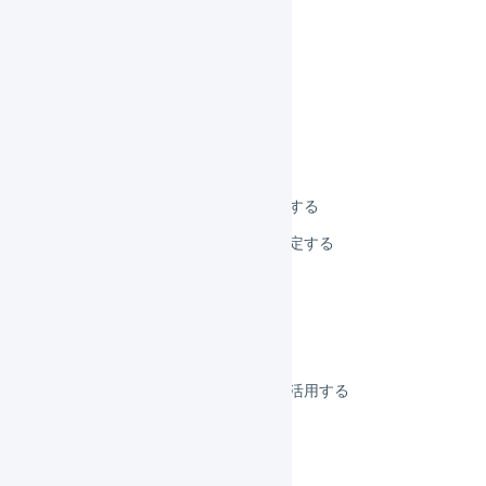
商品マスタを登録する
商品マスタを編集する
商品マスタを一括登録する
商品マスタを削除する
商品マスタを一括削除する
商品マスタの初期値を設定する
デフォルトの配送方法を設定する
商品コードを変更する
発売日を設定する
引当不可日数
商品マスタのフリー項目を活用する
サイズ係数を設定する
配送カテゴリを設定する