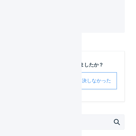
　識別コード : 4580000000000

　型番 : abcdefg

----------
この記事は役に立ちましたか？
解決した
解決しなかった