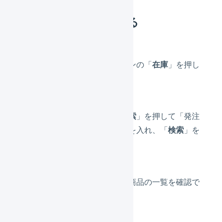
発注点割れを確認する
メインナビゲーションの「
在庫
」を押し
ます。
検索画面の「
詳細検索
」を押して「発注
点割れ」にチェックを入れ、「
検索
」を
押します。
発注点割れになった商品の一覧を確認で
きます。