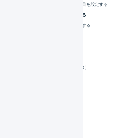
需給モニターに関連する項目を設定する
発注点割れを設定／確認する
商品コードのラベルを印刷する
集合包装
セット商品
顧客マスタ
エリアマスタ（旧：離島マスタ）
仕入先マスタ
商品対応表
ブラックリスト
商品エイリアス
履歴
共通操作