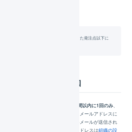
発注点割れの一覧では、設定した発注点以下に
なった商品が確認できます。
メールによる通知
発注点割れを起こしてから
1時間以内に1回のみ
、
システムの通知先に指定されたメールアドレスに
「
在庫アラート
」という件名のメールが送信され
ます。登録されているメールアドレスは
組織の設