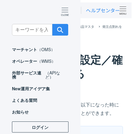
MENU
ホーム
マーチャント
マスタ
商品マスタ
発注点割れを
Search
設定／確認する
for:
マーチャント
（OMS）
発注点割れを設定／確
オペレーター
（WMS）
認する
外部サービス連
（APIな
携
ど）
New
運用アイデア集
よくある質問
商品の
フリー在庫
数が、発注点以下になった時に
お知らせ
自動でお知らせメールを送ることができます。
ログイン