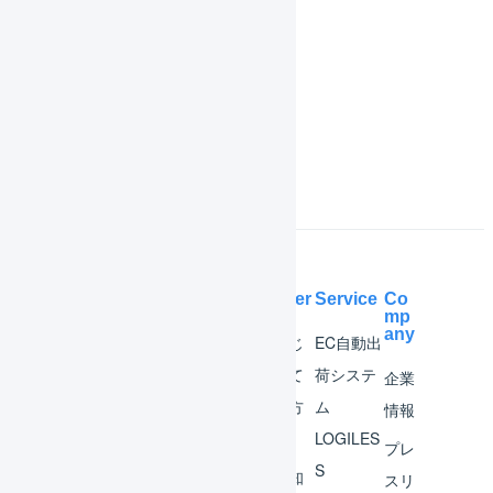
機能一覧
インボイス制度対応
よくある質問
Help Center
Service
Co
mp
any
マー
はじ
EC自動出
チャ
めて
荷システ
企業
ント
の方
ム
情報
へ
LOGILES
オペ
プレ
S
レー
お知
スリ