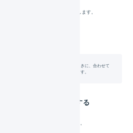
「
変更を保存
」を押します。
新規で
商品マスタを登録
するときに、合わせて
発注点を設定することができます。
発注点を一括で設定する
商品マスタの一括登録
をします。