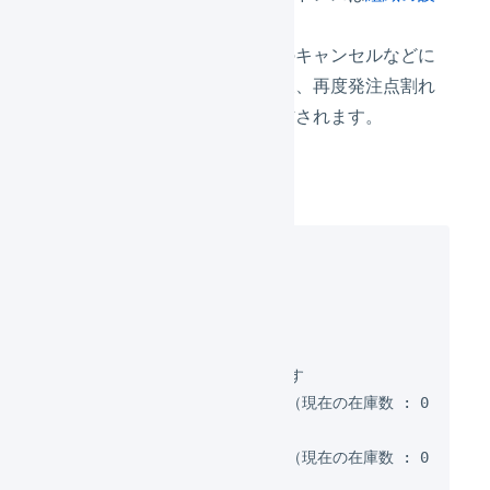
定
から確認できます。
商品の入庫、または受注伝票のキャンセルなどに
より、発注点割れが解消した後、再度発注点割れ
すると、再度通知メールが送信されます。
メール本文のサンプル
株式会社サンプル

ご担当者さま

----------

〇 発注点を下回った商品があります

・article-1 << 商品名(1) >> （現在の在庫数 : 0
個）

・article-2 << 商品名(2) >> （現在の在庫数 : 0
個）
