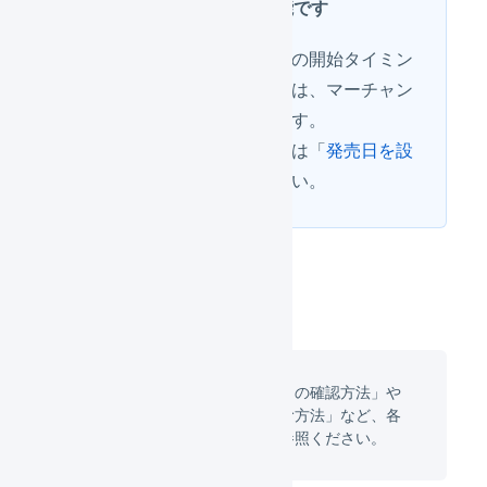
ント側でのみ登録可能です
「発売日」による出荷作業の開始タイミン
グをコントロールする場合は、マーチャン
ト側の設定の依頼が必要です。
マーチャント側の設定方法は「
発売日を設
定する
」を確認してください。
「出荷伝票に指定された発売日の確認方法」や
「発売日で出荷伝票を絞り込む方法」など、各
項目の確認方法は
こちら
をご参照ください。