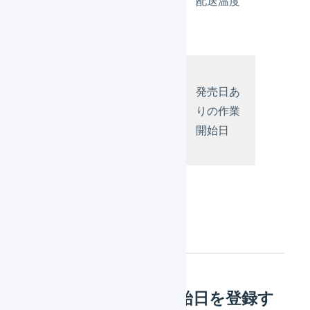
ー
なし
配送温度
り
ン
２
パ
タ
発売日あ
あ
ー
あり
りの作業
り
ン
開始日
３
設定方法
発売日ありの作業開始日を登録す