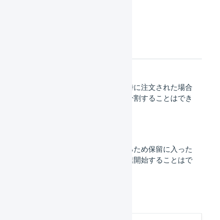
よくあるご質問
発売日が異なる商品が同時に注文された場合
に、発売日ごとに出荷を分割することはでき
ますか？
発売日前の商品が含まれるため保留に入った
出荷伝票に対して出荷作業開始することはで
きますか？