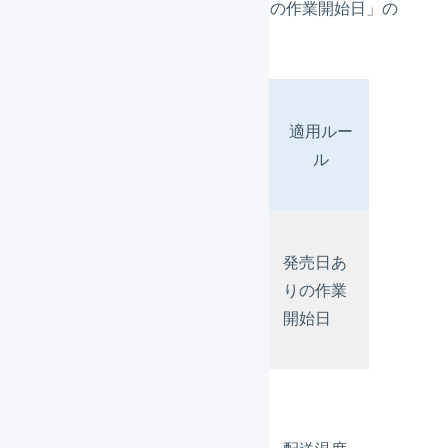
ールは適用されず「発売日ありの作業開始日」の
みが適用されます。
配
発売日あ
送
適用ルー
りの作業
温
ル
開始日
度
パ
タ
発売日あ
な
ー
あり
りの作業
し
ン
開始日
１
パ
タ
あ