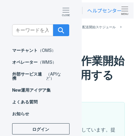
MENU
ホーム
オペレーター
出荷作業
配送開始スケジュール
Search
発売日ありの作業開始可能日を利用する
for:
マーチャント
（OMS）
発売日ありの作業開始
オペレーター
（WMS）
可能日を利用する
外部サービス連
（APIな
携
ど）
New
運用アイデア集
よくある質問
お知らせ
この機能はβ版です
ログイン
一部利用者さまのみに提供しています。提