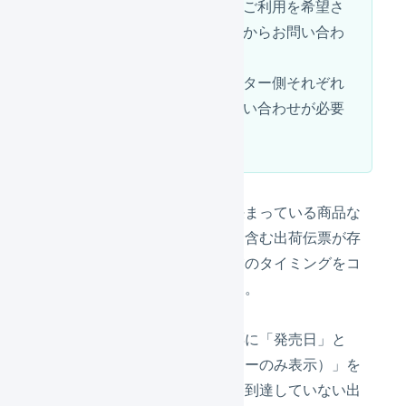
供範囲は順次拡大します。ご利用を希望さ
れる場合は右下のチャットからお問い合わ
せください。
マーチャント側、オペレーター側それぞれ
別々にチャットからのお問い合わせが必要
です。
予約商品や出荷タイミングが決まっている商品な
ど、出荷日管理が必要な商品を含む出荷伝票が存
在する場合、倉庫側の出荷作業のタイミングをコ
ントロールすることができます。
この機能により対象の出荷伝票に「発売日」と
「作業開始可能日（オペレーターのみ表示）」を
表示します。作業開始可能日に到達していない出