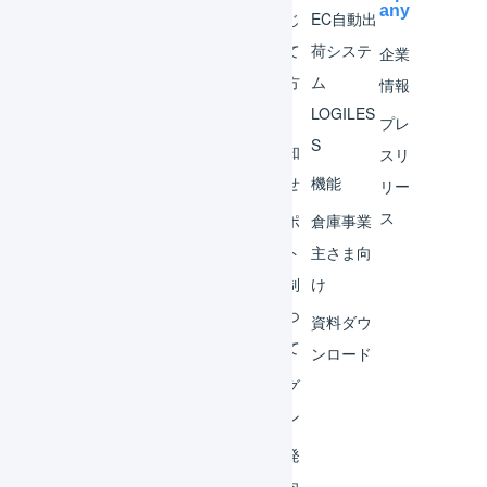
any
マー
はじ
EC自動出
チャ
めて
荷システ
企業
ント
の方
ム
情報
へ
LOGILES
オペ
プレ
S
レー
お知
スリ
ター
らせ
機能
リー
ス
外部
サポ
倉庫事業
サー
ート
主さま向
ビス
体制
け
連携
につ
資料ダウ
いて
運用
ンロード
アイ
ログ
デア
イン
集
開発
よく
者向