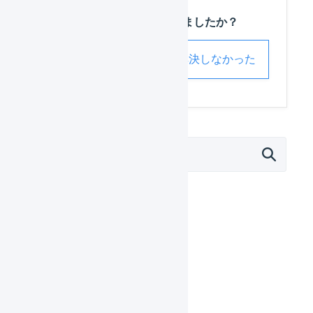
この記事は役に立ちましたか？
解決した
解決しなかった
オペレーター
はじめる
基本設定
出荷作業
配送開始スケジュール