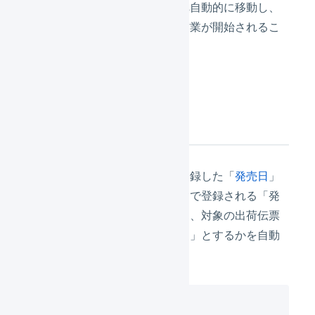
荷伝票はステータス「保留」へ自動的に移動し、
意図しないタイミングに出荷作業が開始されるこ
とを防止します。
機能の説明
マーチャントの商品マスタに登録した「
発売日
」
を起点として、オペレーター側で登録される「発
売日ありの作業開始日」により、対象の出荷伝票
を「保留」とするか「出荷待ち」とするかを自動
的にコントロールします。
例）

発売日：2024/01/31
