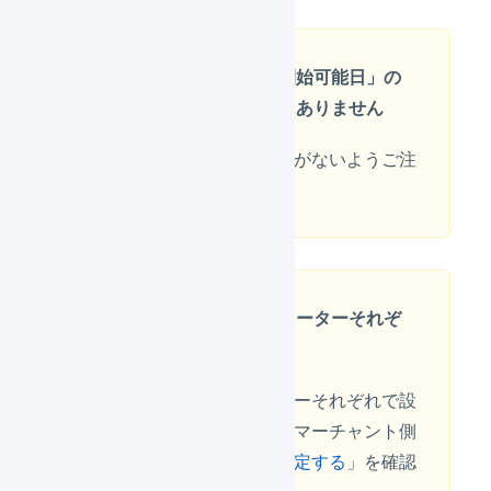
「発売日ありの作業開始可能日」の
設定は営業日換算ではありません
長期休業前などは出荷漏れがないようご注
意ください。
マーチャントとオペレーターそれぞ
れの設定が必要です
マーチャントとオペレーターそれぞれで設
定を行う必要があります。マーチャント側
の設定方法は「
発売日を設定する
」を確認