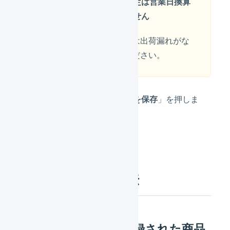
能日」の設定は営業日換算
ではありません
長期休業前などは出荷漏れがな
いようご注意ください。
入力完了後、「
変更を保存
」を押しま
す。
各項目の確認方法
マーチャント側で登録された商品