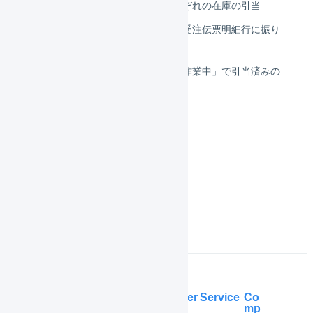
引当と物理引当の違い・それぞれの在庫の引当
引当済みの在庫を引当待ちの受注伝票明細行に振り
替える（オペレーター）
出荷伝票ステータスが「出荷作業中」で引当済みの
物理在庫を変更する
在庫管理
庫内デバイス
よくある質問
Help Center
Service
Co
mp