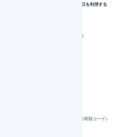
発売日ありの作業開始可能日を利用する
出荷作業中に移動する
検品する
送り状番号をアップロードする
出荷作業を完了させる
出荷伝票の管理
欠品処理を行う
出荷グループ
商品パターン
出荷モデル
出荷プラン
帳票の出力順序を制御する（出荷順コード）
お届け希望日を自動入力する