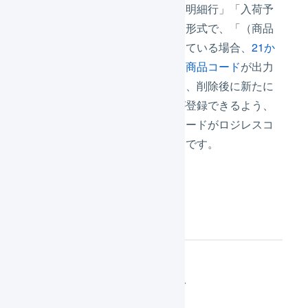
「受注伝票明細行」「出荷伝票明細行」「入荷予
定明細行」などのエクスポート形式で、「（商品
マスタ）商品コード」を出力している場合、
21か
らはじまるシステムが発番した商品コード
が出力
されることがあります。これは、削除後に新たに
同じ商品コードで商品マスタが登録できるよう、
削除された商品マスタの商品コードがロジレスコ
ードと同じ値に更新されるためです。
操作方法
1件ずつ削除する場合