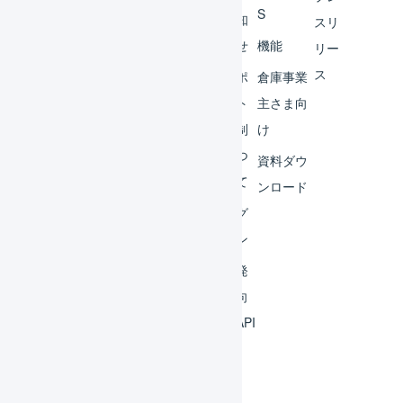
S
レー
お知
スリ
ター
らせ
機能
リー
ス
外部
サポ
倉庫事業
サー
ート
主さま向
ビス
体制
け
連携
につ
資料ダウ
いて
運用
ンロード
アイ
ログ
デア
イン
集
開発
よく
者向
ある
けAPI
質問