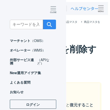
MENU
ホーム
マーチャント
マスタ
商品マスタ
商品マスタを
Search
削除する
for:
マーチャント
（OMS）
商品マスタを削除す
オペレーター
（WMS）
る
外部サービス連
（APIな
携
ど）
New
運用アイデア集
よくある質問
お知らせ
注意
ログイン
商品マスタは一度削除すると
復元すること