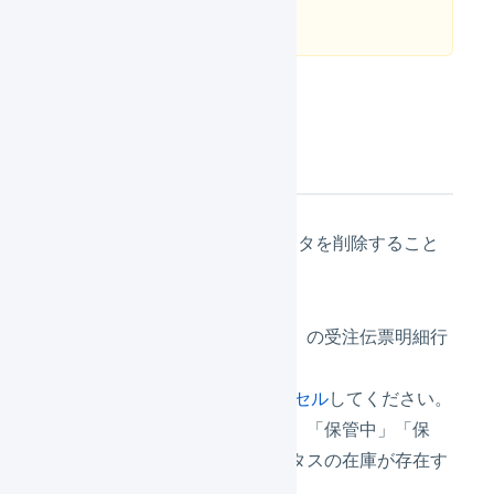
はできません
。
削除の前提条件
以下のような場合は、商品マスタを削除すること
ができません。
「引当待ち」「引当済み」の受注伝票明細行
に関連付けられている。
→
該当の明細行をキャンセル
してください。
「入荷待ち」「入庫待ち」「保管中」「保
留」のいずれかのステータスの在庫が存在す
る。