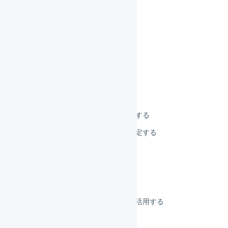
商品マスタを検索する
商品マスタを登録する
商品マスタを編集する
商品マスタを一括登録する
商品マスタを削除する
商品マスタを一括削除する
商品マスタの初期値を設定する
デフォルトの配送方法を設定する
商品コードを変更する
発売日を設定する
引当不可日数
商品マスタのフリー項目を活用する
サイズ係数を設定する