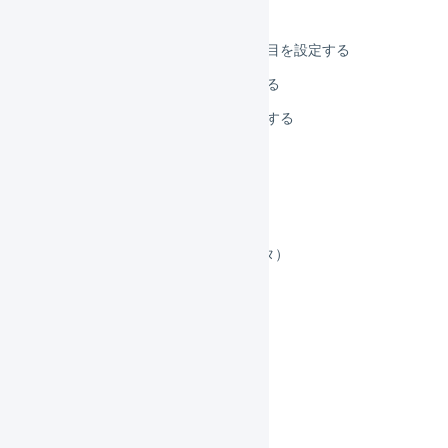
配送カテゴリを設定する
需給モニターに関連する項目を設定する
発注点割れを設定／確認する
商品コードのラベルを印刷する
集合包装
セット商品
顧客マスタ
エリアマスタ（旧：離島マスタ）
仕入先マスタ
商品対応表
ブラックリスト
商品エイリアス
履歴