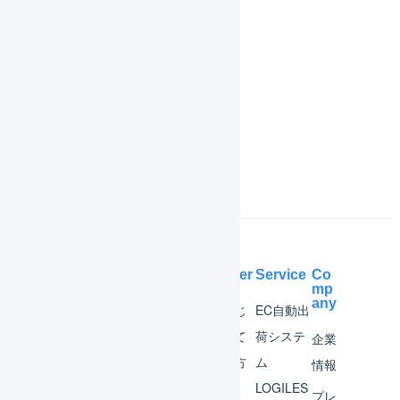
共通操作
機能一覧
インボイス制度対応
よくある質問
Help Center
Service
Co
mp
any
マー
はじ
EC自動出
チャ
めて
荷システ
企業
ント
の方
ム
情報
へ
LOGILES
オペ
プレ