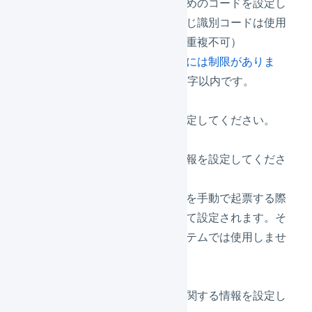
品を識別するためのコードを設定し
てください。同じ識別コードは使用
できません。（重複不可）
使用できる文字には制限がありま
す
。長さは30文字以内です。
型番
商品の型番を設定してください。
価格情報
価格に関する情報を設定してくださ
い。
価格は受注伝票を手動で起票する際
に、初期値として設定されます。そ
れ以外は、システムでは使用しませ
ん。
サイズ・重量
サイズ、重量に関する情報を設定し