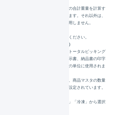
てください。
重さは出荷伝票の合計重量を計算す
る際に使用されます。それ以外は、
システムでは使用しません。
フリー項目
自由に設定してください。
数量単位（必須）
在庫数の表示やトータルピッキング
リスト、出荷指示書、納品書の印字
の際の商品数量の単位に使用されま
す。
デフォルトでは、商品マスタの数量
単位は「個」が設定されています。
温度管理
「通常」「冷蔵」「冷凍」から選択
してください。