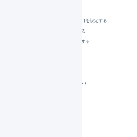
配送カテゴリを設定する
需給モニターに関連する項目を設定する
発注点割れを設定／確認する
商品コードのラベルを印刷する
集合包装
セット商品
顧客マスタ
エリアマスタ（旧：離島マスタ）
仕入先マスタ
商品対応表
ブラックリスト
商品エイリアス
履歴