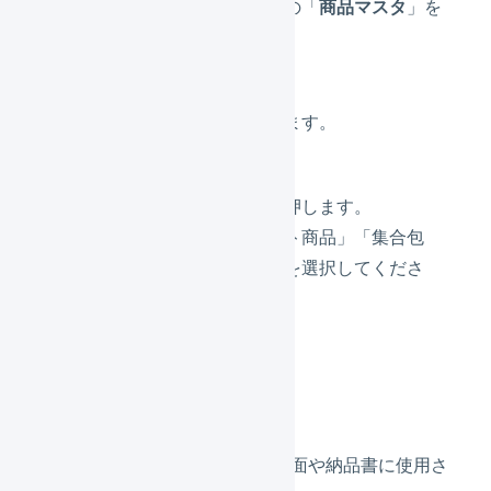
サブナビゲーションの「
商品マスタ
」を
押します。
「
新規登録
」を押します。
登録する商品区分を押します。
「通常商品」「セット商品」「集合包
装」より適切な区分を選択してくださ
い。
各値を設定します。
商品名（必須）
LOGILESSの画面や納品書に使用さ