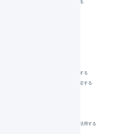
商品マスタの詳細を表示する
商品マスタを検索する
商品マスタを登録する
商品マスタを編集する
商品マスタを一括登録する
商品マスタを削除する
商品マスタを一括削除する
商品マスタの初期値を設定する
デフォルトの配送方法を設定する
商品コードを変更する
発売日を設定する
引当不可日数
商品マスタのフリー項目を活用する
サイズ係数を設定する