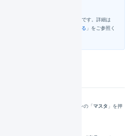
ヒント
CSVによる一括登録も可能です。詳細は
「
商品マスタを一括登録する
」をご参照く
ださい。
操作方法
メインナビゲーションの「
マスタ
」を押
します。