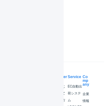
共通操作
機能一覧
インボイス制度対応
よくある質問
Help Center
Service
Co
mp
any
マー
はじ
EC自動出
チャ
めて
荷システ
企業
ント
の方
ム
情報