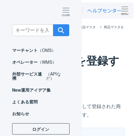
MENU
ホーム
マーチャント
マスタ
商品マスタ
商品マスタを
Search
登録する
for:
マーチャント
（OMS）
商品マスタを登録す
オペレーター
（WMS）
る
外部サービス連
（APIな
携
ど）
New
運用アイデア集
よくある質問
在庫レポートは、商品マスタとして登録された商
お知らせ
品コードごとに管理が行われます。
ログイン