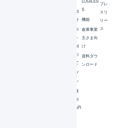
へ
LOGILES
オペ
プレ
S
レー
お知
スリ
ター
らせ
機能
リー
ス
外部
サポ
倉庫事業
サー
ート
主さま向
ビス
体制
け
連携
につ
資料ダウ
いて
運用
ンロード
アイ
ログ
デア
イン
集
開発
よく
者向
ある
けAPI
質問