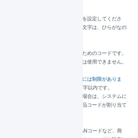
れます。
商品名かな
商品名の読み方を設定してくださ
い。使用できる文字は、ひらがなの
みです。
商品コード
商品を特定するためのコードです。
同じ商品コードは使用できません。
（重複不可）
使用できる文字には制限がありま
す
。長さは30文字以内です。
空白で登録した場合は、システムに
より自動的に商品コードが割り当て
られます。
識別コード
JANコード、EANコードなど、商