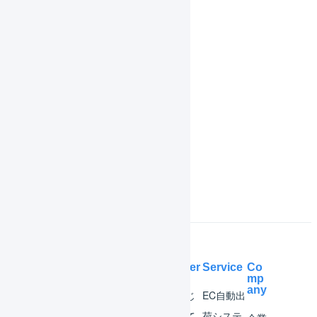
商品エイリアス
履歴
共通操作
機能一覧
インボイス制度対応
よくある質問
Help Center
Service
Co
mp
any
マー
はじ
EC自動出
チャ
めて
荷システ