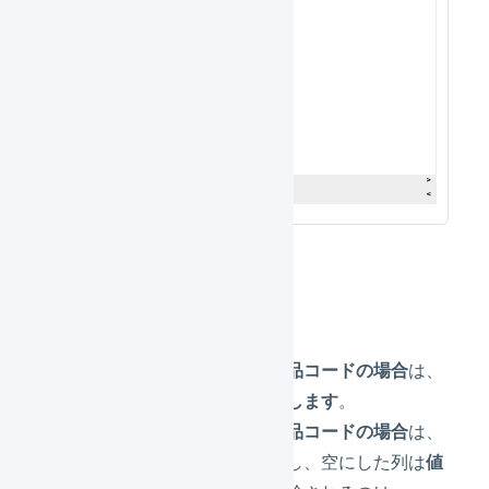
CSVによる更新
まだ登録されていない商品コードの場合
は、
新規に商品マスタを登録します
。
すでに登録されている商品コードの場合
は、
値を上書きします
。ただし、空にした列は
値