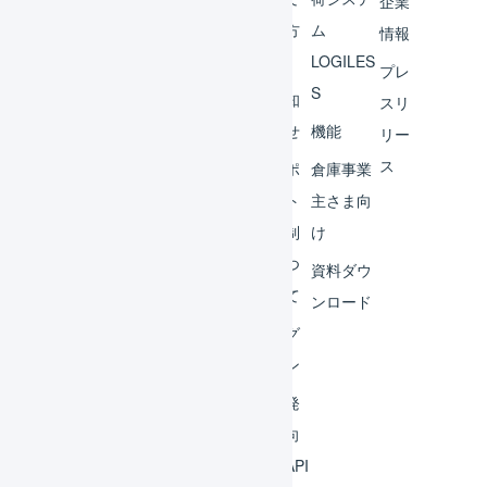
企業
ント
の方
ム
情報
へ
LOGILES
オペ
プレ
S
レー
お知
スリ
ター
らせ
機能
リー
ス
外部
サポ
倉庫事業
サー
ート
主さま向
ビス
体制
け
連携
につ
資料ダウ
いて
運用
ンロード
アイ
ログ
デア
イン
集
開発
よく
者向
ある
けAPI