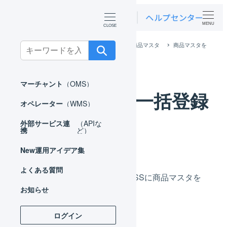
MENU
ホーム
マーチャント
マスタ
商品マスタ
商品マスタを
Search
一括登録する
for:
マーチャント
（OMS）
商品マスタを一括登録
オペレーター
（WMS）
する
外部サービス連
（APIな
携
ど）
New
運用アイデア集
よくある質問
CSVファイルにより、LOGILESSに商品マスタを
お知らせ
一括登録することができます。
ログイン