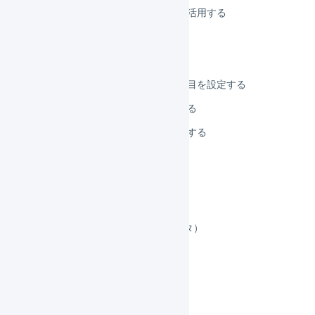
商品マスタのフリー項目を活用する
サイズ係数を設定する
配送カテゴリを設定する
需給モニターに関連する項目を設定する
発注点割れを設定／確認する
商品コードのラベルを印刷する
集合包装
セット商品
顧客マスタ
エリアマスタ（旧：離島マスタ）
仕入先マスタ
商品対応表
ブラックリスト