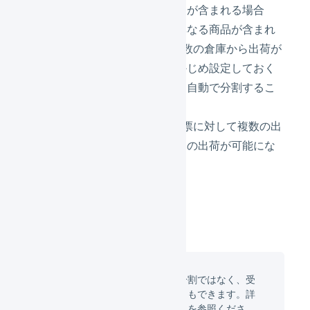
しかし、配送温度が異なる商品が含まれる場合
や、予約商品など発送時期が異なる商品が含まれ
る場合、1つの受注に対して複数の倉庫から出荷が
必要となる場合などは、あらかじめ設定しておく
ことで受注取込時に出荷伝票を自動で分割するこ
とができます。
そうすることで、1つの受注伝票に対して複数の出
荷伝票に分割し、出荷伝票ごとの出荷が可能にな
ります。
受注取込時の出荷伝票の自動分割ではなく、受
注取込後に手動で分割することもできます。詳
しくは「
出荷伝票を分割する
」を参照くださ