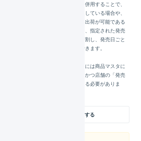
「発売日ありの作業開始日」と併用することで、
発売日が異なる商品を複数購入している場合や、
発売日が指定された商品と即日出荷が可能である
商品を同時購入している場合に、指定された発売
日ごとに出荷伝票を自動的に分割し、発売日ごと
に出荷作業を開始することができます。
出荷伝票の自動分割を実行するには商品マスタに
「発売日」が指定されており、かつ店舗の「発売
日が混在した受注」が有効である必要がありま
す。
商品マスタの発売日を設定する