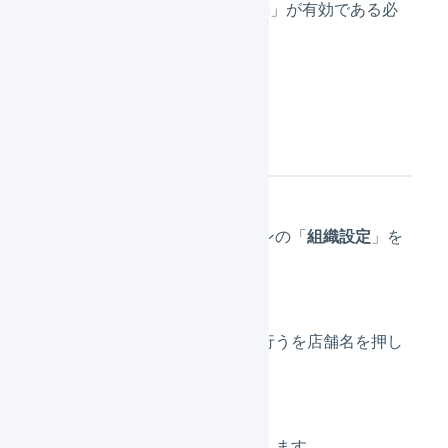
品マスタの温度管理で自動分割」が有効である必
要があります。
設定方法
メインナビゲーションの「
組織設定
」を
押します。
店舗一覧から設定を行うを店舗名を押し
ます。
詳細の「
編集
」を押します。