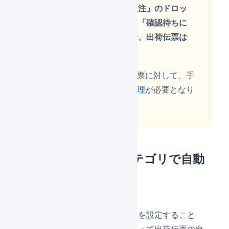
「発売日が混在した受注」のドロッ
プダウンメニューから「確認待ちに
する」を選択した場合、出荷伝票は
自動分割されません
確認待ちに止まった受注伝票に対して、手
動による
出荷伝票の分割処理
が必要となり
ます。
商品マスタの配送カテゴリで自動
分割
商品マスタの「配送カテゴリ」を設定すること
で、「配送カテゴリ」の値によって出荷伝票の自