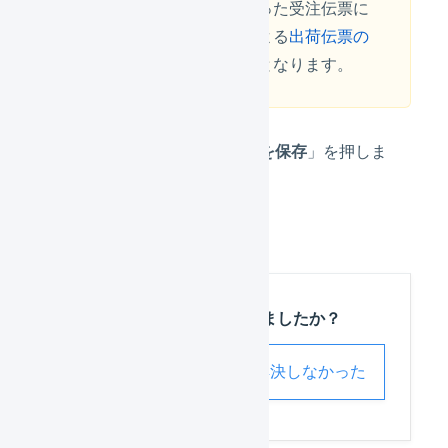
確認待ちに止まった受注伝票に
対して、手動による
出荷伝票の
分割処理
が必要となります。
設定完了後、「
変更を保存
」を押しま
す。
この記事は役に立ちましたか？
解決した
解決しなかった