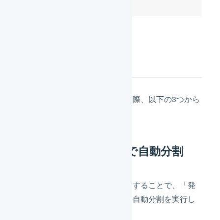
自動分割の条件
出荷伝票の自動分割を利用する際、以下の3つから
条件を選択できます。
商品マスタの発売日で自動分割
商品マスタの「発売日」を設定することで、「発
売日」の値によって出荷伝票の自動分割を実行し
ます。