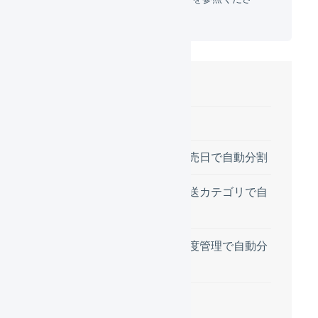
い。
目次
自動分割の条件
商品マスタの発売日で自動分割
商品マスタの配送カテゴリで自
動分割
商品マスタの温度管理で自動分
割
設定方法