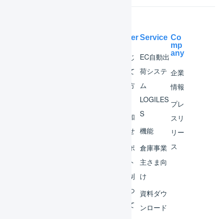
Help Center
Service
Co
mp
any
マー
はじ
EC自動出
チャ
めて
荷システ
企業
ント
の方
ム
情報
へ
LOGILES
オペ
プレ
S
レー
お知
スリ
ター
らせ
機能
リー
ス
外部
サポ
倉庫事業
サー
ート
主さま向
ビス
体制
け
連携
につ
資料ダウ
いて
運用
ンロード