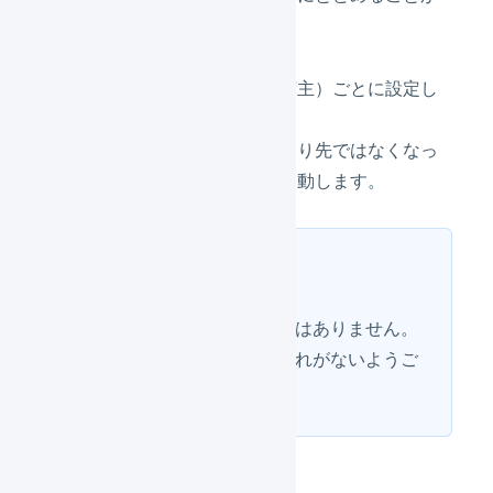
可能です。
この設定は、マーチャント（荷主）ごとに設定し
ます。
お届け希望日が、特定の日数より先ではなくなっ
た日に、自動的に出荷待ちへ移動します。
ヒント
この設定は、営業日換算ではありません。
長期休業前などは、出荷漏れがないようご
注意ください。