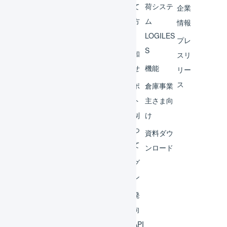
チャ
めて
荷システ
企業
ント
の方
ム
情報
へ
LOGILES
オペ
プレ
S
レー
お知
スリ
ター
らせ
機能
リー
ス
外部
サポ
倉庫事業
サー
ート
主さま向
ビス
体制
け
連携
につ
資料ダウ
いて
運用
ンロード
アイ
ログ
デア
イン
集
開発
よく
者向
ある
けAPI