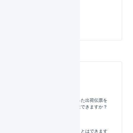
りの作業
開始可能
日を利用
する
よくある質問
すでに出荷済みとなった出荷伝票を
キャンセルすることはできますか？
表示件数を変更することはできます