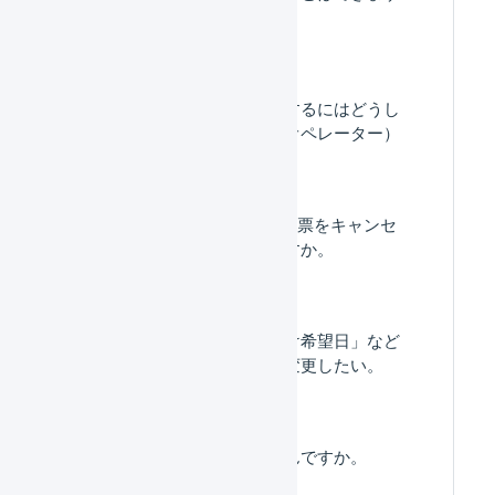
か？
荷物の個口数を変更するにはどうし
たらいいですか。（オペレーター）
オペレーター : 出荷伝票をキャンセ
ルすることはできますか。
「配送方法」「お届け希望日」など
の配送情報を個別に変更したい。
出荷管理番号とはなんですか。