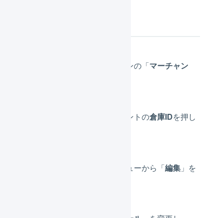
操作方法
メインナビゲーションの「
マーチャン
ト
」を押します。
編集したいマーチャントの
倉庫ID
を押し
ます。
画面上部のタブメニューから「
編集
」を
押します。