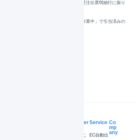
引当済みの在庫を引当待ちの受注伝票明細行に振り
替える（オペレーター）
出荷伝票ステータスが「出荷作業中」で引当済みの
物理在庫を変更する
在庫管理
庫内デバイス
よくある質問
Help Center
Service
Co
mp
any
マー
はじ
EC自動出