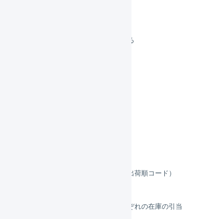
出荷作業中に移動する
検品する
送り状番号をアップロードする
出荷作業を完了させる
出荷伝票の管理
欠品処理を行う
出荷グループ
商品パターン
出荷モデル
出荷プラン
帳票の出力順序を制御する（出荷順コード）
お届け希望日を自動入力する
引当と物理引当の違い・それぞれの在庫の引当