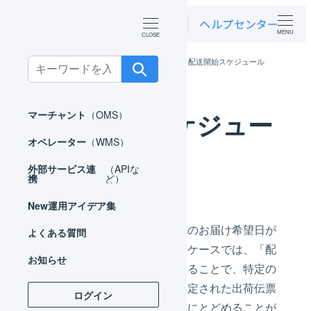
MENU
ホーム
オペレーター
出荷作業
配送開始スケジュール
Search
for:
配送開始スケジュー
マーチャント
（OMS）
オペレーター
（WMS）
ル
外部サービス連
（APIな
携
ど）
New
運用アイデア集
配送会社が、特定の日数以上先のお届け希望日が
よくある質問
指定された出荷を受け付けないケースでは、「配
お知らせ
送開始スケジュール」を設定することで、特定の
日数以上先のお届け希望日が指定された出荷伝票
ログイン
を自動的に「保留」ステータスにとどめることが