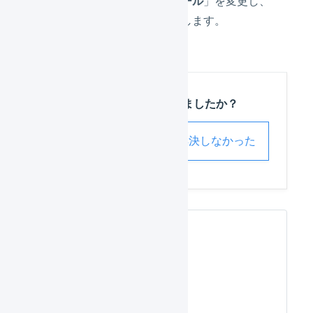
「
配送開始スケジュール
」を変更し、
「
変更を保存
」を押します。
この記事は役に立ちましたか？
解決した
解決しなかった
関連するページ
発売日あ