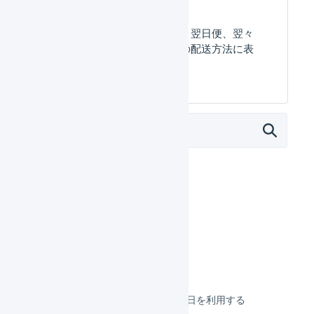
お急ぎ区分（当日便、翌日便、翌々
日便）がポスト投函の配送方法に表
示されています。
オペレーター
はじめる
基本設定
出荷作業
配送開始スケジュール
発売日ありの作業開始可能日を利用する