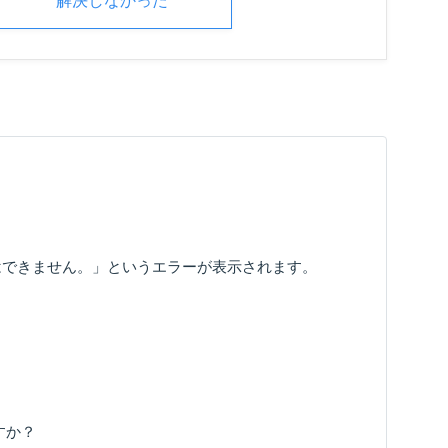
解決しなかった
追加は​できません。​」と​いう​エラーが​表示されます。​
すか？