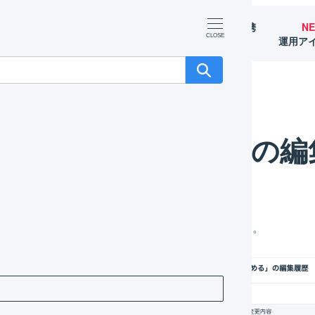
マーチャント
オペレーター
外部サービス連携
N
（OMS）
（WMS）
（APIなど）
運用ア
受注伝票のマクロの編集履歴を確認する
受注伝票のマクロの編
伝票のマクロの編集履歴を確認することができます。