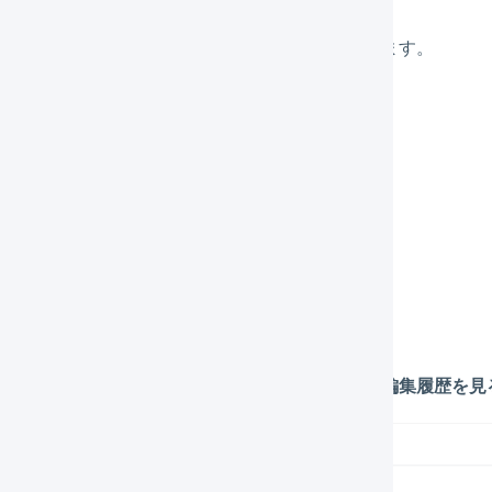
メインナビゲーションの「
組織設定
」を押します。
サブナビゲーションの「
店舗
」を押します。
「店舗名」を押します。
サブナビゲーションの「
マクロ
」を押します。
履歴を確認したいマクロの「…」を押し、「
編集履歴を見