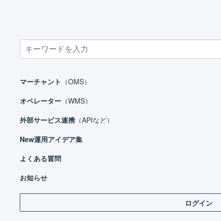
Search
for:
ホーム
マーチャント
基本設定
店舗
受注伝票のマクロ
マーチャント
（OMS）
オペレーター
（WMS）
外部サービス連携
（APIなど）
マーチャント
New
運用アイデア集
日々の運用
設定ガイド
よくある質問
受注
基本設定
お知らせ
店舗
ログイン
店舗を追加する