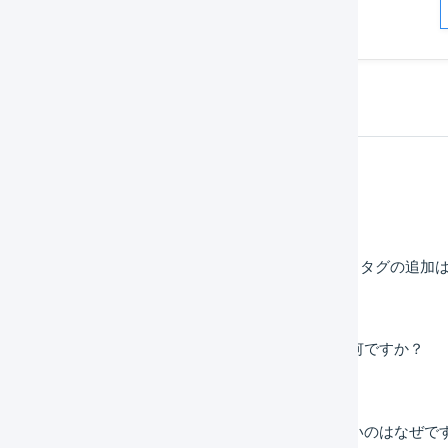
解決した
よくある質問
「受注確定時の​マクロではdo_not_allocate_stock タグの​
受注伝票のマクロと出荷伝票のマクロの違いは何ですか？
受注伝票のマクロが意図したとおり適用されないのはなぜで