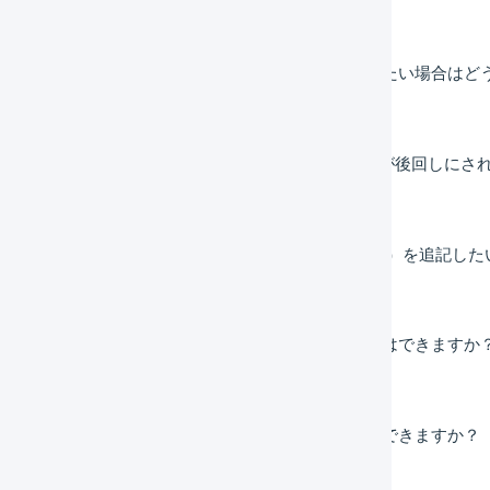
受注伝票のマクロを特定の時間帯にのみ実行したい場合はど
BOSS連携で​お届け希望​日が​空白の​場合、​出荷が​後回しに​
「送り状 特記事項」に購入者名（贈り主の名前）を追記した
納品書に「次回お届け予定日」を表示することはできますか
特定住所の受注伝票を確認待ちに止めることはできますか？