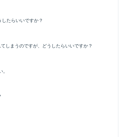
うしたらいいですか？
されてしまうのですが、​どう​したら​いいですか？​
い。
？