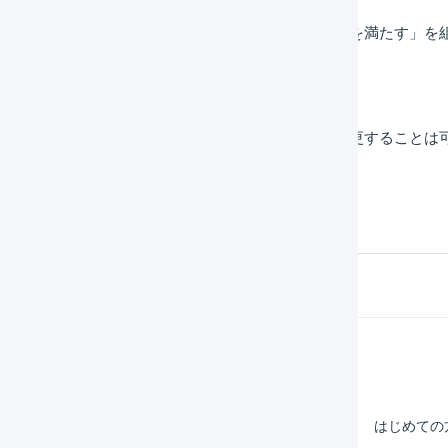
「すべての条件を満たす」と「いずれかの条件を満たす」を
できますか。
配送温度帯（常温、冷蔵、冷凍）を自動的に変更することは
Help Center
マーチャント
はじめての