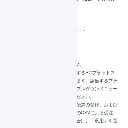
す。
「
新規登録
」を押します。
各値を設定します。
プラットフォーム
この店舗が利用するECプラットフ
ォームを選択します。該当するプラ
ットフォームをプルダウンメニュー
より選択してください。
手動による受注伝票の登録、および
自由レイアウトのCSVによる受注
の登録を行う場合は、「
汎用
」を選