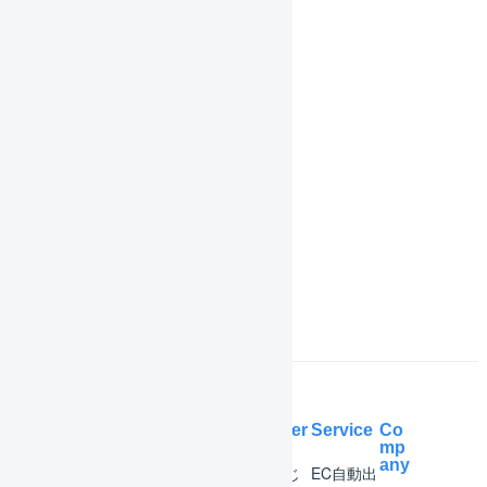
マスタ
履歴
共通操作
機能一覧
インボイス制度対応
よくある質問
Help Center
Service
Co
mp
any
マー
はじ
EC自動出