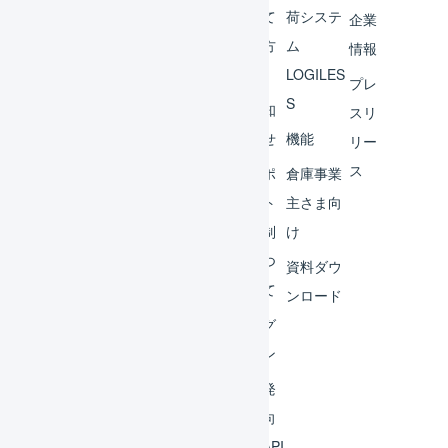
チャ
めて
荷システ
企業
ント
の方
ム
情報
へ
LOGILES
オペ
プレ
S
レー
お知
スリ
ター
らせ
機能
リー
ス
外部
サポ
倉庫事業
サー
ート
主さま向
ビス
体制
け
連携
につ
資料ダウ
いて
運用
ンロード
アイ
ログ
デア
イン
集
開発
よく
者向
ある
けAPI