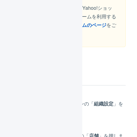
楽天市場、Amazon.co.jp、Yahoo!ショッ
ピングなどのプラットフォームを利用する
場合は、
各プラットフォームのページ
をご
覧ください。
操作方法
メインナビゲーションの「
組織設定
」を
押します。
サブナビゲーションの「
店舗
」を押しま