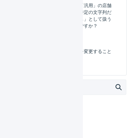
プラットフォームが「汎用」の店舗
で、お届け希望日が特定の文字列だ
った場合に「指定なし」として扱う
にはどうしたらいいですか？
受注伝票の「店舗」を変更すること
はできますか。
マーチャント
日々の運用
設定ガイド