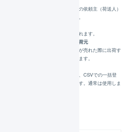
所在地
配送会社送り状の依頼主（荷送人）
に使用されます。
問い合わせ先
納品書に記載されます。
デフォルトの出荷元
この店舗で商品が売れた際に出荷す
る倉庫を選択します。
店舗コード
店舗をまたいだ、CSVでの一括登
録時に使用します。通常は使用しま
せん。
「
登録
」を押します。