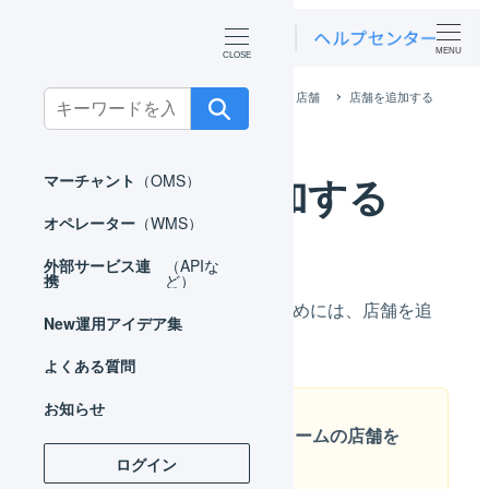
MENU
ホーム
マーチャント
基本設定
店舗
店舗を追加する
Search
for:
店舗を追加する
マーチャント
（OMS）
オペレーター
（WMS）
外部サービス連
（APIな
携
ど）
LOGILESSで受注を取り込むためには、店舗を追
New
運用アイデア集
加する必要があります。
よくある質問
お知らせ
「汎用」プラットフォームの店舗を
追加する方法です
ログイン