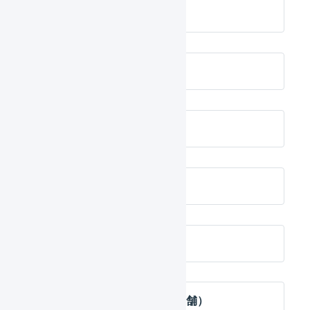
メール配信の設定
フォローメール
受注伝票のマクロ
詳細な設定
個人情報削除機能
出荷予定日の自動入力（店舗）