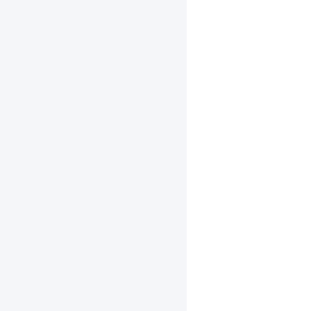
組織の設定
権限管理
LOGILESSでのメール送信
自動処理
受注処理
在庫管理
マスタ
履歴
共通操作
機能一覧
インボイス制度対応
よくある質問