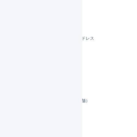
納品書の設定を変更する
支払方法の設定を変更する
マイページ
問い合わせ受信用メールアドレス
メール配信の設定
フォローメール
受注伝票のマクロ
詳細な設定
個人情報削除機能
出荷予定日の自動入力（店舗）
店舗の拡張機能について
オファー
倉庫