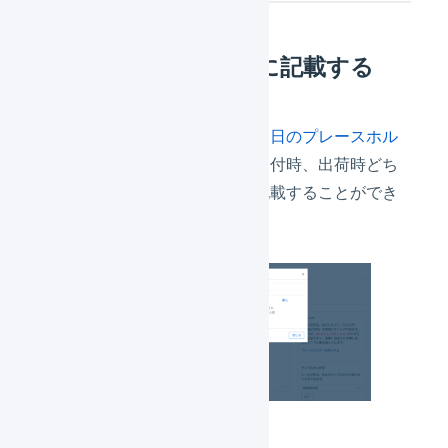
出荷予定日をメールに記載する
メールテンプレートで出荷予定日のプレースホル
ダーを使用する
ことで、新規受付時、出荷時どち
らのメールでも出荷予定日を記載することができ
ます。