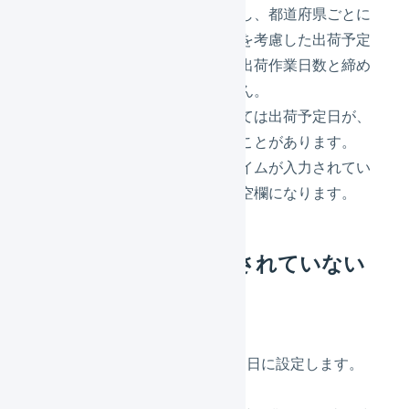
お届け希望日を基準日
とし、都道府県ごとに
設定されたリードタイムを考慮した出荷予定
日が自動計算されます。出荷作業日数と締め
時間は計算に使用しません。
お届け希望日の値によっては出荷予定日が、
当日や過去の日付になることがあります。
都道府県ごとのリードタイムが入力されてい
ない場合、出荷予定日は空欄になります。
お届け希望日が指定されていない
場合
最短で出荷できる日を出荷予定日に設定します。