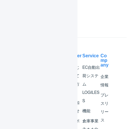
よくある質問
Help Center
Service
Co
mp
any
マー
はじ
EC自動出
チャ
めて
荷システ
企業
ント
の方
ム
情報
へ
LOGILES
オペ
プレ
S
レー
お知
スリ
ター
らせ
機能
リー
ス
外部
サポ
倉庫事業