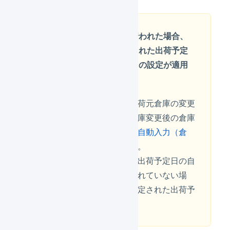
出荷元倉庫の変更が行われた場合、
変更後の倉庫に登録された出荷予定
日の自動入力（倉庫）の設定が適用
されます
複数倉庫を利用していて出荷元倉庫の変更
が行われた場合、出荷元倉庫変更後の倉庫
に登録された
出荷予定日の自動入力（倉
庫）
の設定が適用されます。
出荷元倉庫変更後の倉庫で出荷予定日の自
動入力（倉庫）の設定がされていない場
合、出荷元倉庫変更前に指定された出荷予
定日が維持されます。