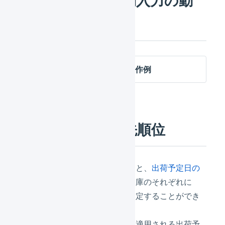
作例
出荷予定日の自動入力の動作例
ルール適用の優先順位
出荷予定日の自動入力（店舗）と、
出荷予定日の
自動入力（倉庫）
で、店舗と倉庫のそれぞれに
「出荷予定日の自動入力」を設定することができ
ます。
それぞれの登録状況によって、適用される出荷予