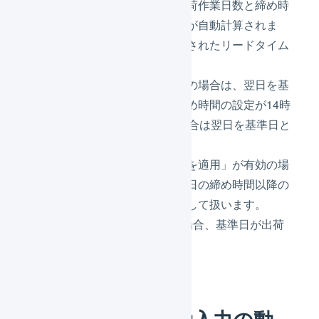
受注日を基準日
とし、出荷作業日数と締め時
間を考慮した出荷予定日が自動計算されま
す。都道府県ごとに設定されたリードタイム
は計算に使用しません。
受注時刻が締め時間以降の場合は、翌日を基
準日とします。例えば締め時間の設定が14時
で、受注時刻が14時の場合は翌日を基準日と
して扱います。
「非稼働日にも締め時間を適用」が有効の場
合で、受注日時が非稼働日の締め時間以降の
ときは、翌日を基準日として扱います。
出荷作業日数が「0」の場合、基準日が出荷
予定日になります。
出荷予定日の自動入力の動