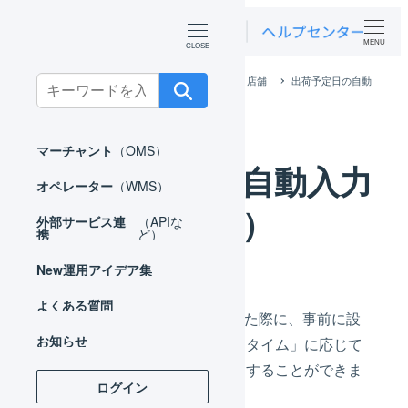
MENU
ホーム
マーチャント
基本設定
店舗
出荷予定日の自動
Search
入力（店舗）
for:
マーチャント
（OMS）
出荷予定日の自動入力
オペレーター
（WMS）
（店舗）
外部サービス連
（APIな
携
ど）
New
運用アイデア集
よくある質問
受注伝票をLOGILESSに登録した際に、事前に設
お知らせ
定した非稼働日や「配送リードタイム」に応じて
自動的に「出荷予定日」を設定することができま
ログイン
す。