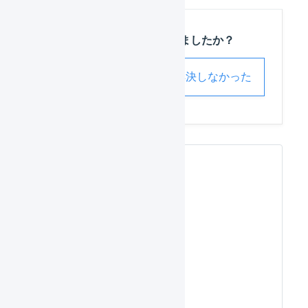
この記事は役に立ちましたか？
解決した
解決しなかった
関連するページ
出荷予定
日の自動
入力の動
作例