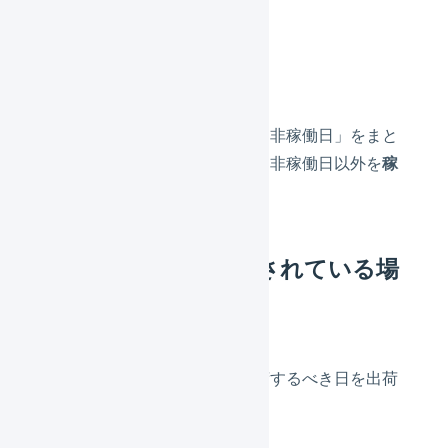
非稼働日
「稼働しない曜日」と「特別な非稼働日」をまと
めて、
非稼働日
と表現します。非稼働日以外を
稼
働日
と表現します。
お届け希望日が指定されている場
合
お届け希望日から逆算して出荷するべき日を出荷
予定日に設定します。