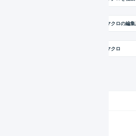
受注伝票のマクロの編集
受注伝票のマクロ
Help Center