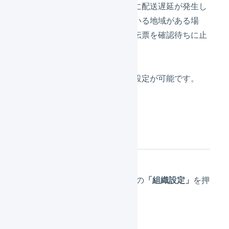
大雪や台風、地震などの災害時に配送遅延が発生し
たり、荷物の預かりを中止している地域がある場
合、お届け先が該当住所の受注伝票を確認待ちに止
めることができます。
こちらはマーチャント画面にて設定が可能です。
操作方法
メインナビゲーションの
「組織設定」
を押
します。