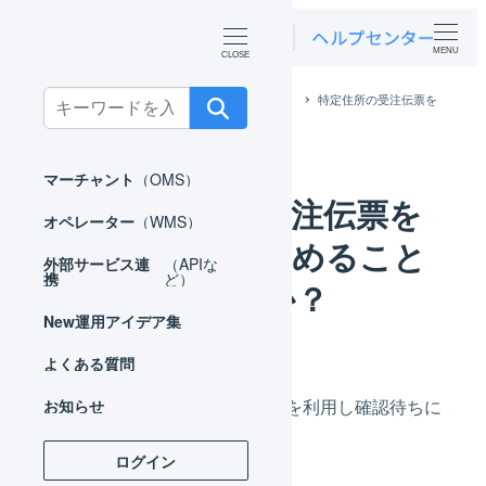
MENU
Search
ホーム
よくある質問
マーチャント
特定住所の受注伝票を
確認待ちに止めることはできますか？
for:
マーチャント
（OMS）
特定住所の受注伝票を
オペレーター
（WMS）
確認待ちに止めること
外部サービス連
（APIな
携
ど）
はできますか？
New
運用アイデア集
よくある質問
はい、受注伝票のマクロを利用し確認待ちに
お知らせ
止めることが可能です。
ログイン