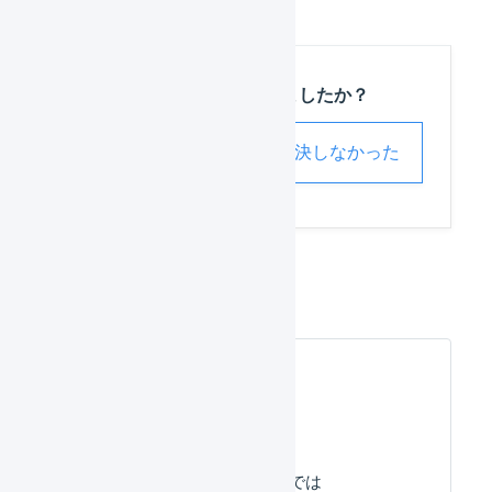
この記事は役に立ちましたか？
解決した
解決しなかった
受注伝票
受注伝票のマクロ
よくある質問
「受注確定時の​マクロでは