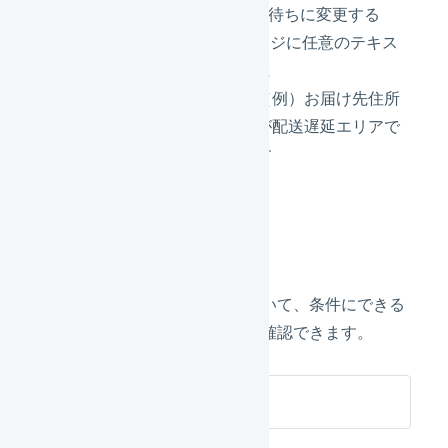
自動処理
：確認待ちに変更する
メッセージに任意のテキス
トを記載
（例）お届け先住所
が配送遅延エリアで
す
「
登録
」を押します。
「受注伝票のマクロ設定」について、条件にできる
項目は下記ヘルプページからも確認できます。
受注伝票のマクロ