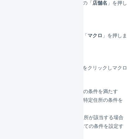
マクロを設定する該当の「
店舗名
」を押し
ます。
サブナビゲーションの「
マクロ
」を押しま
す。
マクロの「
新規登録
」をクリックしマクロ
の条件を入力します。
条件
：いずれかの条件を満たす
お届け先住所
：特定住所の条件を
含むに設定
複数の住所が該当する場合
は、すべての条件を設定す
る