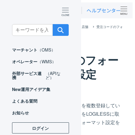
MENU
ホーム
マーチャント
基本設定
店舗
受注コードのフォ
Search
ーマット設定
for:
マーチャント
（OMS）
受注コードのフォー
オペレーター
（WMS）
マット設定
外部サービス連
（APIな
携
ど）
New
運用アイデア集
よくある質問
特定のプラットフォームの店舗を複数登録してい
お知らせ
る場合、店舗にまたがった注文をLOGILESSに取
り込むために、受注コードのフォーマット設定を
ログイン
する必要があります。