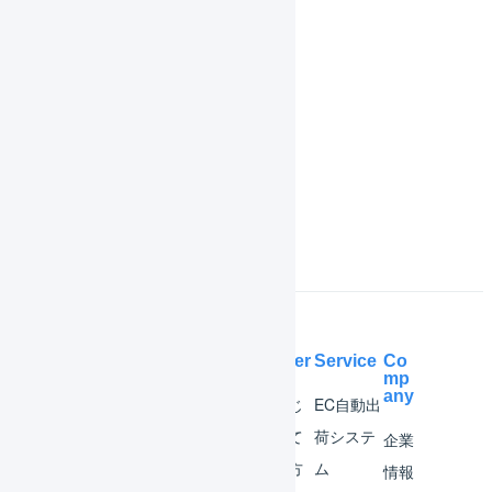
共通操作
機能一覧
インボイス制度対応
よくある質問
Help Center
Service
Co
mp
any
マー
はじ
EC自動出
チャ
めて
荷システ
企業
ント
の方
ム
情報