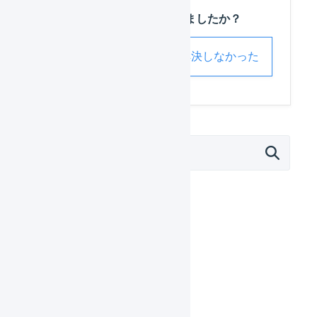
この記事は役に立ちましたか？
解決した
解決しなかった
マーチャント
日々の運用
設定ガイド
基本設定
店舗