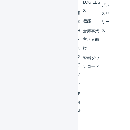
へ
LOGILES
オペ
プレ
S
レー
お知
スリ
ター
らせ
機能
リー
ス
外部
サポ
倉庫事業
サー
ート
主さま向
ビス
体制
け
連携
につ
資料ダウ
いて
運用
ンロード
アイ
ログ
デア
イン
集
開発
よく
者向
ある
けAPI
質問