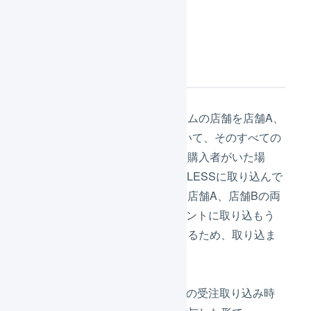
機能について
例えば、特定のプラットフォームの店舗を店舗A、
店舗B、店舗Cと複数運営していて、そのすべての
店舗で商品をそれぞれ購入した購入者がいた場
合、そのうち店舗AのみをLOGILESSに取り込んで
いる場合は問題ありませんが、店舗A、店舗Bの両
方を同じLOGILESSのマーチャントに取り込もう
とすると、受注コードが重複するため、取り込ま
れなくなります。
これを防ぐため、LOGILESSへの受注取り込み時