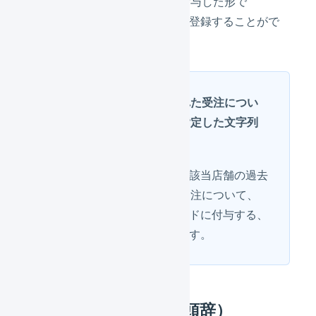
に店舗ごとに指定の文字列を付与した形で
LOGILESSの受注コードとして登録することがで
きます。
該当店舗に取り込まれた受注につい
ても、受注コードに指定した文字列
を付与します
重複の発生を防ぐために、該当店舗の過去
50日分の受注と未出荷の受注について、
指定した文字列を受注コードに付与する、
というデータ補正を行います。
プレフィックス（接頭辞）