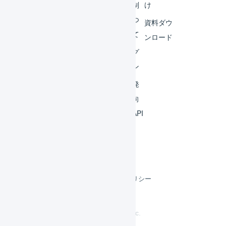
ビス
体制
け
連携
につ
資料ダウ
いて
運用
ンロード
アイ
ログ
デア
イン
集
開発
よく
者向
ある
けAPI
質問
利用規約
プライバシーポリシー
クッキーポリシー
©
LOGILESS Inc.