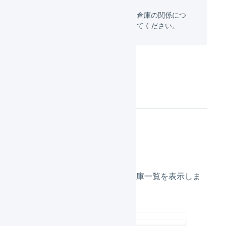
マーチャントとオペレーター、倉庫の関係につ
いては
こちらのページ
も参照してください。
概要
倉庫
マーチャントに紐づいている倉庫一覧を表示しま
す。