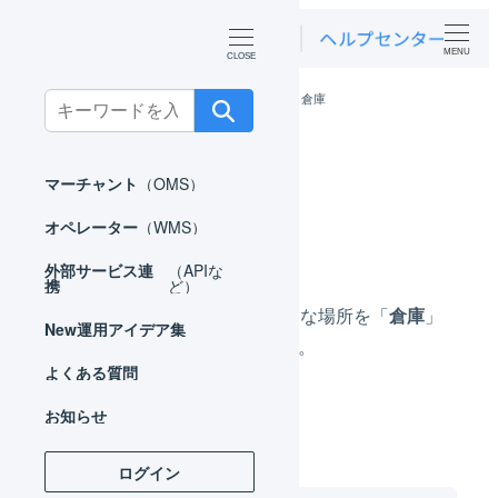
MENU
ホーム
マーチャント
基本設定
倉庫
Search
for:
倉庫
マーチャント
（OMS）
オペレーター
（WMS）
外部サービス連
（APIな
携
ど）
在庫の保管、出荷を行う物理的な場所を「
倉庫
」
New
運用アイデア集
としてLOGILESSに登録します。
よくある質問
お知らせ
ログイン