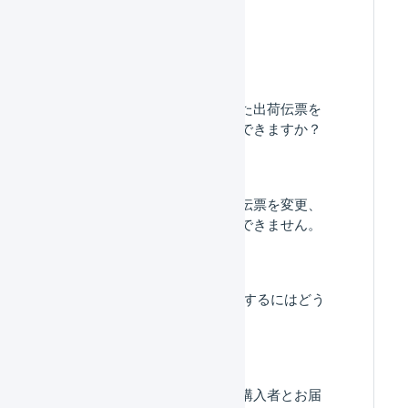
よくある質問
すでに出荷済みとなった出荷伝票を
キャンセルすることはできますか？
「出荷作業中」の出荷伝票を変更、
キャンセルすることができません。
送り状 特記事項を編集するにはどう
したらいいですか。
ギフトのご注文など、購入者とお届