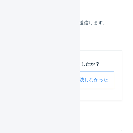
「
梱包数
」を変更し、送信します。
この記事は役に立ちましたか？
解決した
解決しなかった
出荷伝票