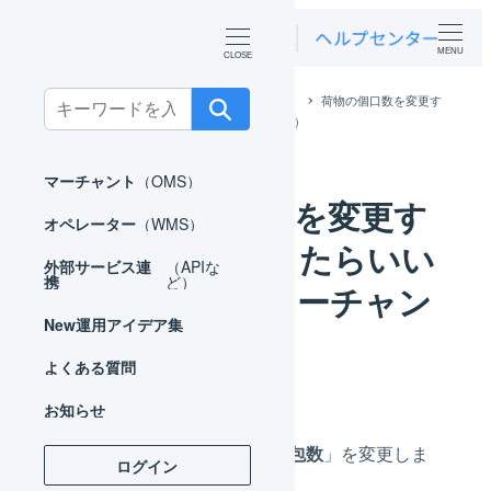
MENU
Search
ホーム
よくある質問
マーチャント
荷物の個口数を変更す
るにはどうしたらいいですか。（マーチャント）
for:
マーチャント
（OMS）
荷物の個口数を変更す
オペレーター
（WMS）
るにはどうしたらいい
外部サービス連
（APIな
携
ど）
ですか。（マーチャン
New
運用アイデア集
ト）
よくある質問
お知らせ
出荷伝票を編集し、「
梱包数
」を変更しま
ログイン
す。