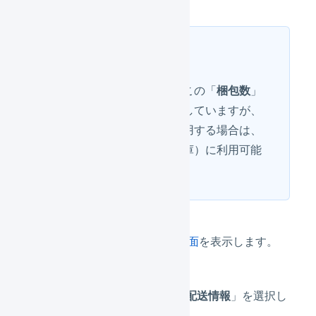
ヒント
多くの送り状発行ソフトはこの「
梱包数
」
による個口数の指定に対応していますが、
初めてこのフィールドを使用する場合は、
念のためオペレーター（倉庫）に利用可能
かどうか確認してください。
「出荷伝票」の詳細画面
を表示します。
「
操作
」から「
編集 : 配送情報
」を選択し
ます。