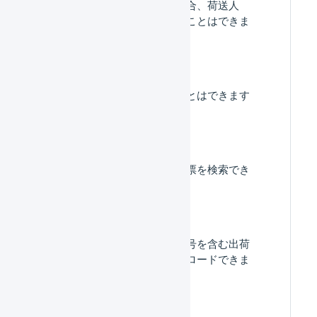
け先が異なる注文の場合、荷送人
（依頼人）を変更することはできま
すか？
表示件数を変更することはできます
か？
送り状番号から出荷伝票を検索でき
ますか？
出荷期限日やロット番号を含む出荷
伝票のデータをダウンロードできま
すか？