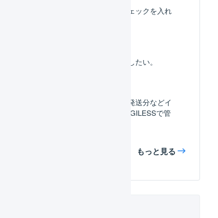
「ギフトの指定」にチェックを入れ
ると何が起きますか。
出荷伝票の同梱を解除したい。
メーカー直送品、店舗発送分などイ
レギュラーな出荷はLOGILESSで管
理できますか。
もっと見る