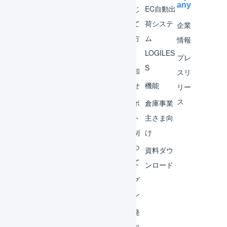
any
マー
はじ
EC自動出
チャ
めて
荷システ
企業
ント
の方
ム
情報
へ
LOGILES
オペ
プレ
S
レー
お知
スリ
ター
らせ
機能
リー
ス
外部
サポ
倉庫事業
サー
ート
主さま向
ビス
体制
け
連携
につ
資料ダウ
いて
運用
ンロード
アイ
ログ
デア
イン
集
開発
よく
者向