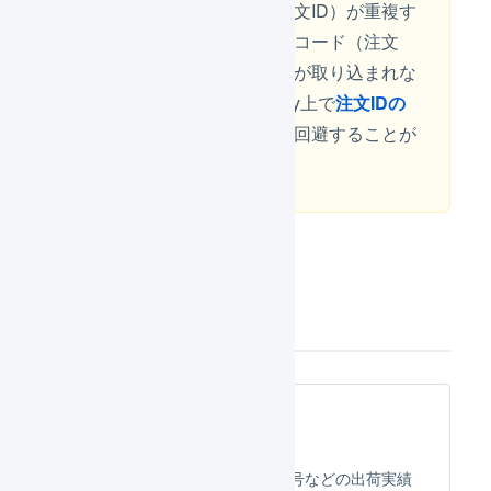
する場合、受注コード（注文ID）が重複す
る可能性があります。受注コード（注文
ID）が重複した場合、受注が取り込まれな
くなります。事前にShopify上で
注文IDの
フォーマット
を行うことで回避することが
できます。
連携機能の詳細
出荷実績の送信
Shopifyに配送会社、送り状番号などの出荷実績