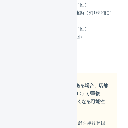
受注情報の取得（約5分に1回）
入金／承認ステータスの連動（約1時間に1
回）
出荷実績の反映（約5分に1回）
在庫数の連動（約5分に1回）
CSV
受注情報の取得
Shopifyの店舗が複数ある場合、店舗
間で受注コード（注文ID）が重複
し、受注が取り込めなくなる可能性
があります
LOGILESS上にShopifyの店舗を複数登録