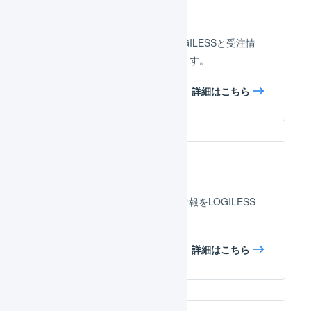
APIによる自動連携
ShopifyのAPIを使用して、LOGILESSと受注情
報や出荷情報を自動連携できます。
詳細はこちら
CSVでの手動連携
CSVを使用して、手動で受注情報をLOGILESS
に取り込みます。
詳細はこちら