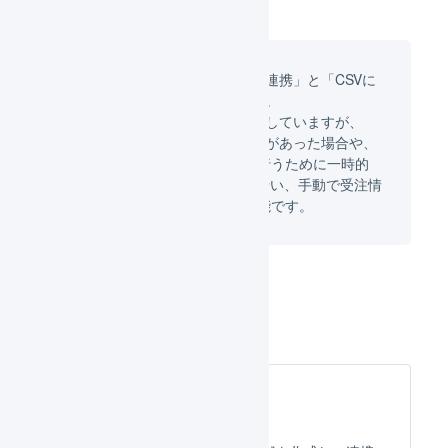
連携の方法は「APIによる自動連携」と「CSVに
よる手動連携」の2つあります。
「APIによる自動連携」を推奨していますが、
API連携になんらかのトラブルがあった場合や、
過去の注文情報から再発送を行うために一時的
に「CSVによる手動連携」を行い、手動で受注情
報を取り込むという運用も可能です。
設定方法
店舗の作成