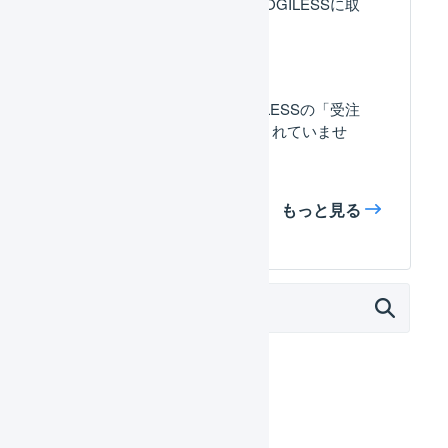
Shopify : 受注情報がLOGILESSに取
り込まれません。
Shopify : タグがLOGILESSの「受注
伝票のタグ」に反映されていませ
ん。
もっと見る
外部サービス連携（APIなど）
モール
カート