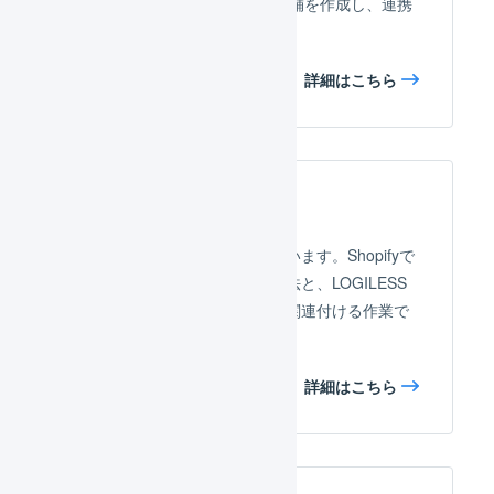
LOGILESS上にShopify用の店舗を作成し、連携
のための事前設定を行います。
詳細はこちら
店舗の連携設定
作成した店舗の連携設定を行います。Shopifyで
用意された配送方法、支払方法と、LOGILESS
で利用可能なオプションとを関連付ける作業で
す。
詳細はこちら