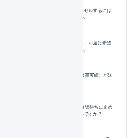
Shopify : 注文をキャンセルするには
どうしたらよいですか。
Shopify : お届け希望日、お届け希望
時間帯を取り込みたい。
Shopify：出荷通知（出荷実績）が送
信されません。
Shopify：不正注文を確認待ちに止め
るにはどうしたらいいですか？