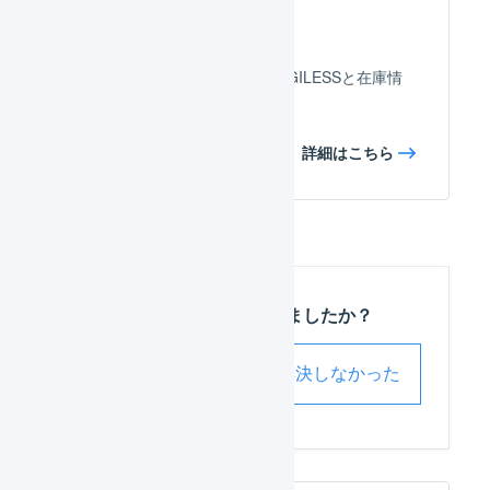
在庫連携
ShopifyのAPIを使用して、LOGILESSと在庫情
報を自動連携できます。
詳細はこちら
この記事は役に立ちましたか？
解決した
解決しなかった