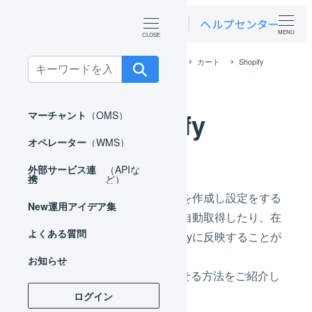
MENU
ホーム
外部サービス連携（APIなど）
カート
Shopify
Search
for:
Shopify
マーチャント
（OMS）
オペレーター
（WMS）
外部サービス連
（APIな
携
ど）
Shopifyと連携するための店舗を作成し設定をする
New
運用アイデア集
ことで、Shopifyの受注情報を自動取得したり、在
よくある質問
庫数や出荷実績の情報をShopifyに反映することが
できます。
お知らせ
ShopifyとLOGILESSを連携させる方法をご紹介し
ます。
ログイン