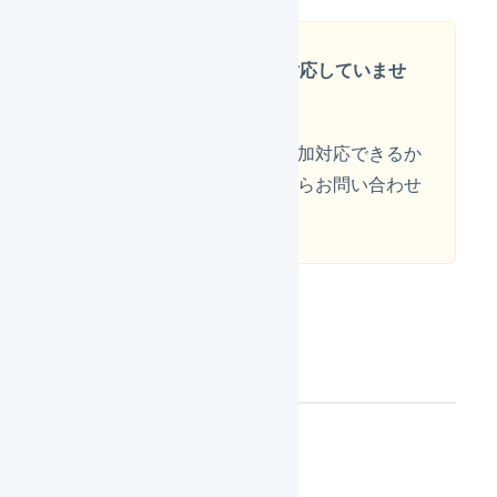
オプション機能には対応していませ
ん
オプション機能について追加対応できるか
どうかは右下のチャットからお問い合わせ
ください。
連携機能の概要
API（推奨）