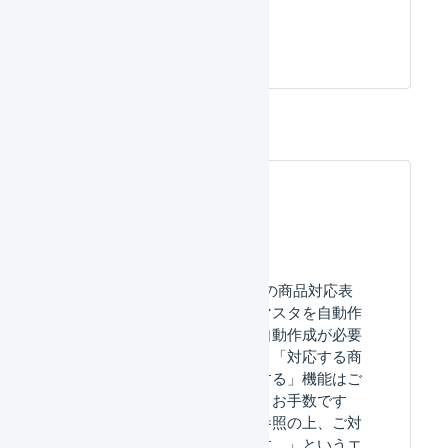
応
よくある質問
Shopify：Shopify店舗の商品対応表
にて「対応する商品マスタを自動作
成」した場合に、「自動作成が必要
な商品数が多いため、「対応する商
品マスタを自動作成する」機能はご
利用いただけません。お手数です
が、こちらのFAQを参照の上、ご対
応をお願いいたします。」というエ