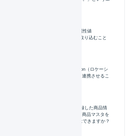
ラーが表示されます。
Shopify : 注文メモの属性値
（note_attributes）を取り込むこと
はできますか？
Shopify : 複数のLocation（ロケーシ
ョン）とLOGILESSを連携させるこ
とはできますか。
Shopify：Shopifyに登録した商品情
報から、LOGILESSに商品マスタを
自動で作成することはできますか？