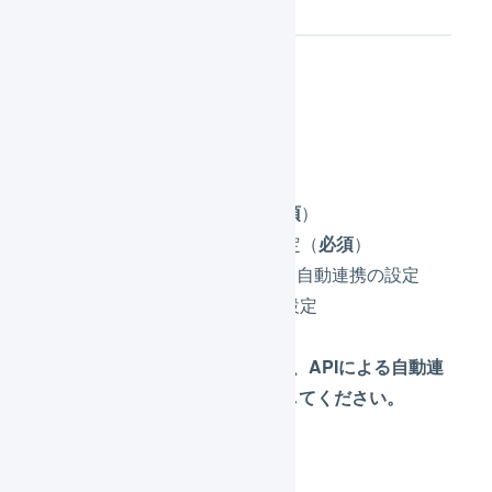
設定の流れ
店舗の設定（
必須
）
店舗の作成（
必須
）
店舗の連携の設定（
必須
）
APIによる自動連携の設定
CSVによる手動連携の設定
在庫連携の設定
※
「在庫連携の設定」は、APIによる自動連
携の設定完了後に実施してください。