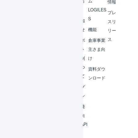
ント
の方
ム
情報
へ
LOGILES
オペ
プレ
S
レー
お知
スリ
ター
らせ
機能
リー
ス
外部
サポ
倉庫事業
サー
ート
主さま向
ビス
体制
け
連携
につ
資料ダウ
いて
運用
ンロード
アイ
ログ
デア
イン
集
開発
よく
者向
ある
けAPI
質問