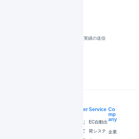
決済
その他のプラットフォーム
顧客対応
受注伝票の取込／在庫連携／出荷実績の送信
よくある質問
Help Center
Service
Co
mp
any
マー
はじ
EC自動出
チャ
めて
荷システ
企業