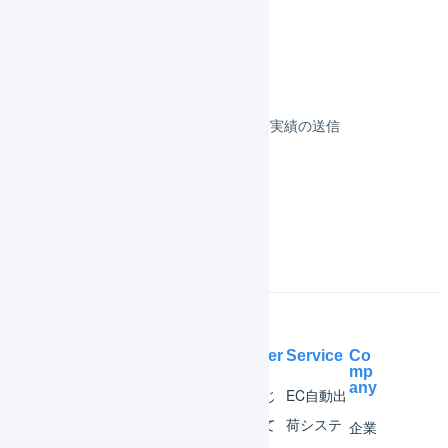
決済
その他のプラットフォーム
顧客対応
受注伝票の取込／在庫連携／出荷実績の送信
よくある質問
Help Center
Service
Co
mp
any
マー
はじ
EC自動出
チャ
めて
荷システ
企業