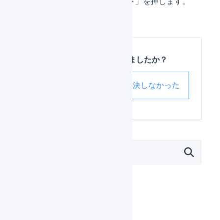
確認し、「
インポート
」を押します。
この記事は役に立ちましたか？
解決した
解決しなかった
外部サービス連携（APIなど）
モール