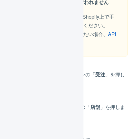
荷実績の自動送信は行われません
LOGILESSで出荷完了後、Shopify上で手
動でステータスを変更してください。
出荷実績の自動送信を行いたい場合、
API
で連携
を行ってください。
メインナビゲーションの「
受注
」を押し
ます。
サブナビゲーションの「
店舗
」を押しま
す。