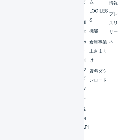
ント
の方
ム
情報
へ
LOGILES
オペ
プレ
S
レー
お知
スリ
ター
らせ
機能
リー
ス
外部
サポ
倉庫事業
サー
ート
主さま向
ビス
体制
け
連携
につ
資料ダウ
いて
運用
ンロード
アイ
ログ
デア
イン
集
開発
よく
者向
ある
けAPI
質問