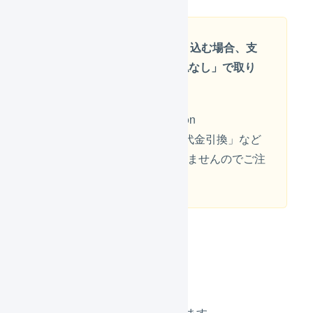
CSVで受注伝票を取り込む場合、支
払方法はすべて「
支払なし
」で取り
込まれます
手動の決済方法で「Cash on
delivery (COD)」または「代金引換」など
をご使用の場合は反映されませんのでご注
意ください。
Shopifyでの操作
Shopify
にログインします。