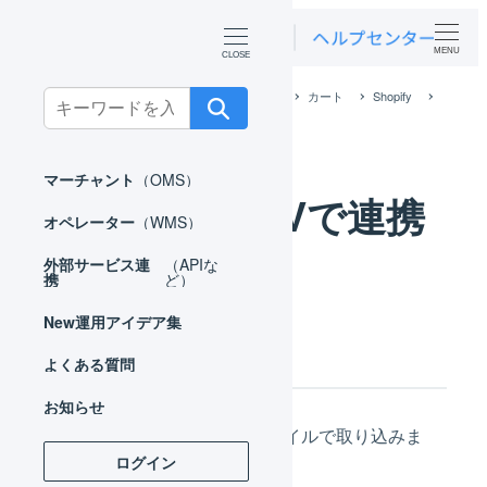
MENU
ホーム
外部サービス連携（APIなど）
カート
Shopify
Search
Shopify CSVで連携
for:
マーチャント
（OMS）
Shopify CSVで連携
オペレーター
（WMS）
外部サービス連
（APIな
携
ど）
New
運用アイデア集
受注情報の取得
よくある質問
お知らせ
Shopifyの受注情報をCSVファイルで取り込みま
ログイン
す。