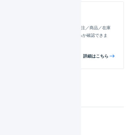
項目の対応
futureshopとLOGILESSで、受注／商品／在庫
情報がどのように対応しているか確認できま
す。
詳細はこちら
連携の手順
設定の流れ