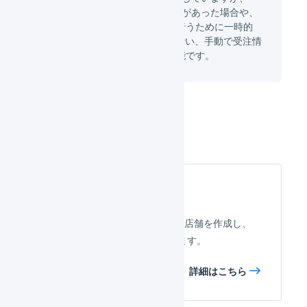
API連携になんらかのトラブルがあった場合や、
過去の注文情報から再発送を行うために一時的
に「CSVによる手動連携」を行い、手動で受注情
報を取り込むという運用も可能です。
設定方法
店舗の作成
LOGILESS上にfutureshop用の店舗を作成し、
連携のための事前設定を行います。
詳細はこちら