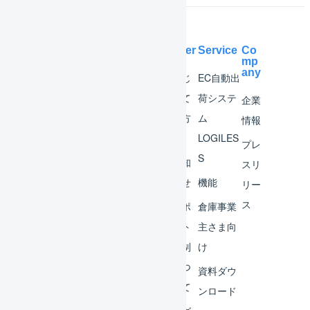
Help Center
Service
Co
mp
any
マー
はじ
EC自動出
チャ
めて
荷システ
企業
ント
の方
ム
情報
へ
LOGILES
オペ
プレ
S
レー
お知
スリ
ター
らせ
機能
リー
ス
外部
サポ
倉庫事業
サー
ート
主さま向
ビス
体制
け
連携
につ
資料ダウ
いて
運用
ンロード