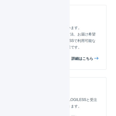
店舗の連携設定
作成した店舗の連携設定を行います。
futureshopで用意された配送方法、お届け希望
時間帯、支払方法と、LOGILESSで利用可能な
オプションとを関連付ける作業です。
詳細はこちら
APIによる自動連携
futureshopのAPIを使用して、LOGILESSと受注
情報、在庫情報を自動連携できます。