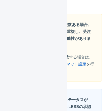
出荷実績の反映
futureshopの店舗が複数ある場合、
店舗間で受注コードが重複し、受注
が取り込めなくなる可能性がありま
す
futureshopの店舗を複数作成する場合は、
事前に
受注コードのフォーマット設定
を行
ってください。
futureshop側の入金ステータスが
「未入金」でも、LOGILESSの承認