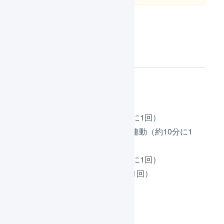
連携機能の概要
API（推奨）
受注情報の取得（約10分に1回）
入金／承認ステータスの連動（約10分に1
回）
出荷実績の反映（約10分に1回）
在庫数の連動（約10分に1回）
CSV
受注情報の取得