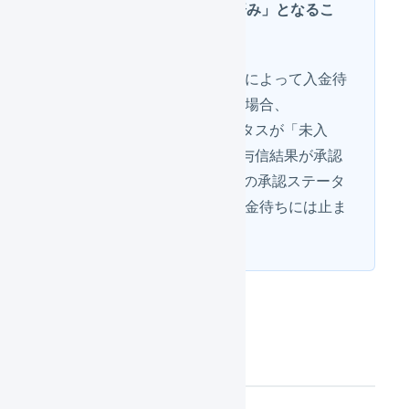
ステータスが「承認済み」となるこ
とがあります
後払い決済など、与信結果によって入金待
ちが解除される支払方法の場合、
futureshop側の入金ステータスが「未入
金」でも、futureshop側の与信結果が承認
済みのときは、LOGILESSの承認ステータ
スが「承認済み」となり入金待ちには止ま
りません。
連携機能の詳細