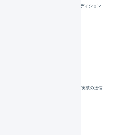
スマレジEC・リピートBBCエディション
スマレジEC・リピート
リピスト
リピストクロス
フルフィルメント
決済
その他のプラットフォーム
顧客対応
受注伝票の取込／在庫連携／出荷実績の送信
よくある質問