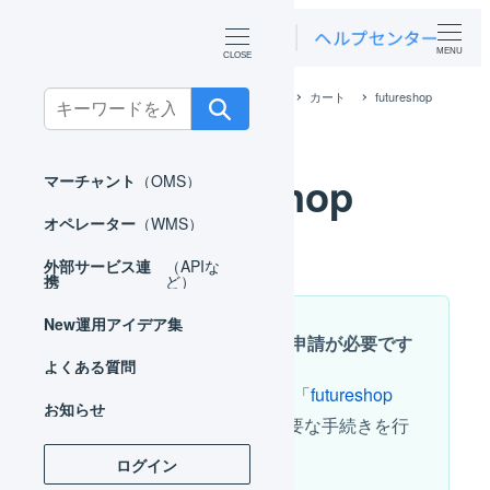
MENU
ホーム
外部サービス連携（APIなど）
カート
futureshop
Search
for:
futureshop
マーチャント
（OMS）
オペレーター
（WMS）
外部サービス連
（APIな
携
ど）
New
運用アイデア集
API連携を行う場合は申請が必要です
よくある質問
ご利用を希望される場合は「
futureshop
お知らせ
APIで連携
」を参照し、必要な手続きを行
ってください。
ログイン