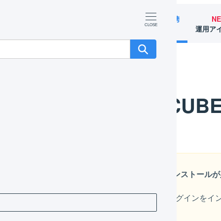
マーチャント
オペレーター
外部サービス連携
N
（OMS）
（WMS）
（APIなど）
運用ア
EC-CUB
EC-CUBEでのAPI連携には、プラグインのインストール
プラグインは、カスタマイズや他社が提供するプラグインをインストー
認しています。