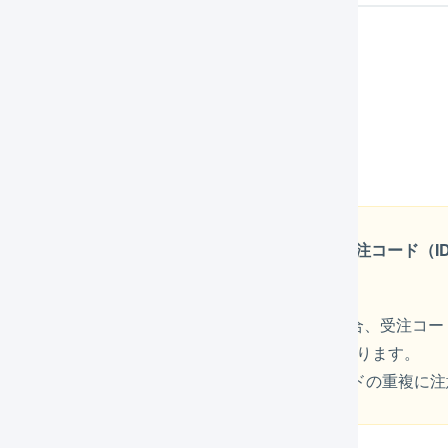
受注情報の取得（約10分に1回）
出荷実績の反映（約10分に1回）
在庫数の連動（約10分に1回）
EC-CUBEの店舗が複数ある場合、店舗間で受注コード（
ります
LOGILESS上にEC-CUBEの店舗を複数登録する場合、受注
ド（ID）が重複した場合、受注が取り込まれなくなります。
EC-CUBEの店舗を複数作成する場合は、受注コードの重複に