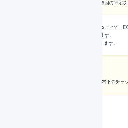
EC-CUBE側で発生するエラーについては、弊社で原因の特定
-CUBE 2系と連携するための店舗を作成し設定をすることで、E
実績の情報をEC-CUBE 2系に反映することができます。
CUBE 2系とLOGILESSを連携させる方法をご紹介します。
オプション機能には対応していません
オプション機能について追加対応できるかどうかは右下のチャ
携機能の概要