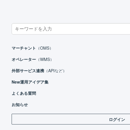
Search
for:
ホーム
外部サービス連携（APIなど）
カート
EC-CUBE 2系
マーチャント
（OMS）
オペレーター
（WMS）
外部サービス連携
（APIなど）
外部サービス連携（APIなど）
New
運用アイデア集
モール
カート
よくある質問
EC-CUBE 2系
お知らせ
EC-CUBE 2系 店舗の作成
ログイン
EC-CUBE 2系 店舗の連携設定