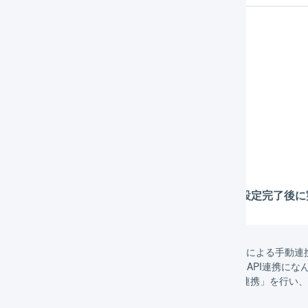
定の流れ
店舗の設定（
必須
）
店舗の作成（
必須
）
店舗の連携の設定（
必須
）
APIによる自動連携の設定
在庫連携の設定
※
「在庫連携の設定」は、APIによる自動連携の設定完了後
連携の方法は「APIによる自動連携」と「CSVによる手動連
「APIによる自動連携」を推奨していますが、API連携に
発送を行うために一時的に「CSVによる手動連携」を行い