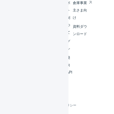
ス
外部
サポ
倉庫事業
サー
ート
主さま向
ビス
体制
け
連携
につ
資料ダウ
いて
運用
ンロード
アイ
ログ
デア
イン
集
開発
よく
者向
ある
けAPI
質問
利用規約
プライバシーポリシー
クッキーポリシー