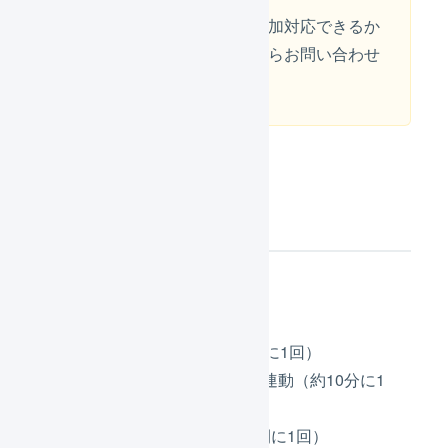
オプション機能について追加対応できるか
どうかは右下のチャットからお問い合わせ
ください。
連携機能の概要
API（推奨）
受注情報の取得（約10分に1回）
入金／承認ステータスの連動（約10分に1
回）
出荷実績の反映（約1時間に1回）