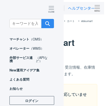
MENU
ホーム
外部サービス連携（APIなど）
カート
ebisumart
Search
for:
ebisumart
マーチャント
（OMS）
オペレーター
（WMS）
外部サービス連
（APIな
携
ど）
ebisumartとLOGILESSの間で、受注情報、在庫情
New
運用アイデア集
報を連携させる方法をご紹介します。
よくある質問
お知らせ
オプション機能には対応していませ
ん
ログイン