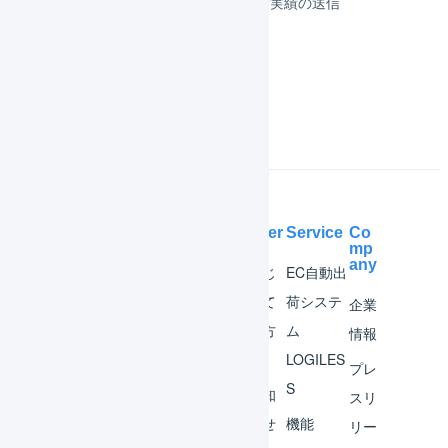
受注伝票の取込／在庫連携／出荷実績の送信
よくある質問
Help Center
Service
Co
mp
any
マー
はじ
EC自動出
チャ
めて
荷システ
企業
ント
の方
ム
情報
へ
LOGILES
オペ
プレ
S
レー
お知
スリ
ター
らせ
機能
リー