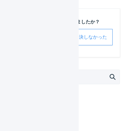
この記事は役に立ちましたか？
解決した
解決しなかった
外部サービス連携（APIなど）
モール
カート
EC-CUBE 2系