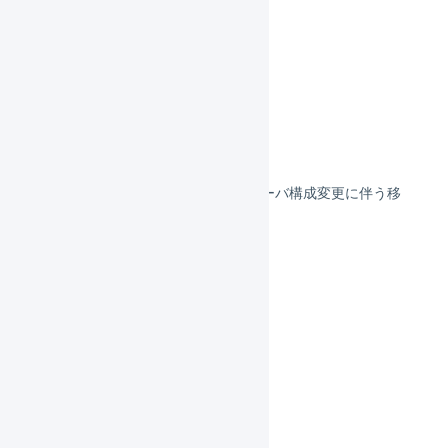
EC-CUBE 3系
EC-CUBE 4系
ecforce
ebisumart
ebisumart 項目の対応
ebisumart : （2022年）サーバ構成変更に伴う移
行作業
カラーミー
クラフトカート
サブスクストア
Shopify
ショップサーブ
STORES ネットショップ