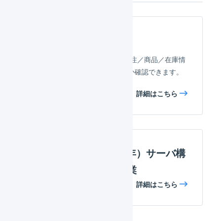
項目の対応
ebisumartとLOGILESSで、受注／商品／在庫情
報がどのように対応しているか確認できます。
詳細はこちら
ebisumart : （2022年）サーバ構
成変更に伴う移行作業
詳細はこちら