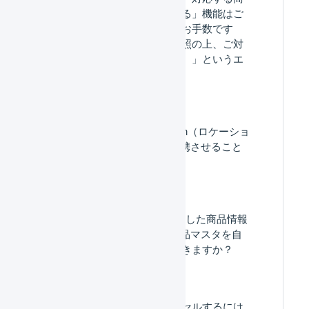
品マスタを自動作成する」機能はご
利用いただけません。お手数です
が、こちらのFAQを参照の上、ご対
応をお願いいたします。」というエ
ラーが表示されます。
Shopify : 複数のLocation（ロケーショ
ン）とLOGILESSを連携させること
はできますか。
Shopify：Shopifyに登録した商品情報
から、LOGILESSに商品マスタを自
動で作成することはできますか？
Shopify : 注文をキャンセルするには