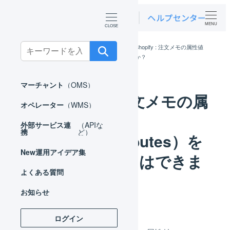
MENU
Search
ホーム
よくある質問
Shopify
Shopify : 注文メモの属性値
（note_attributes）を取り込むことはできますか？
for:
マーチャント
（OMS）
Shopify : 注文メモの属
オペレーター
（WMS）
性値
外部サービス連
（APIな
携
ど）
（note_attributes）を
New
運用アイデア集
取り込むことはできま
よくある質問
すか？
お知らせ
ログイン