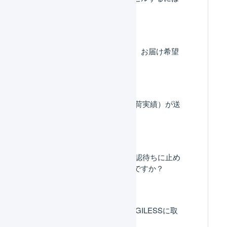
どうしたらよいですか。
Shopify : お届け希望日、お届け希望
時間帯を取り込みたい。
Shopify：出荷通知（出荷実績）が送
信されません。
Shopify：不正注文を確認待ちに止め
るにはどうしたらいいですか？
Shopify : 受注情報がLOGILESSに取
り込まれません。