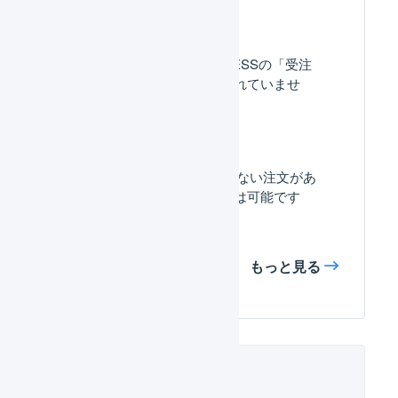
Shopify : タグがLOGILESSの「受注
伝票のタグ」に反映されていませ
ん。
Shopify：取り込みたくない注文があ
ります、設定することは可能です
か。
もっと見る
関連するヘルプ