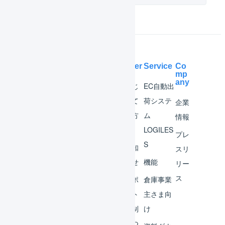
Help Center
Service
Co
mp
any
マー
はじ
EC自動出
チャ
めて
荷システ
企業
ント
の方
ム
情報
へ
LOGILES
オペ
プレ
S
レー
お知
スリ
ター
らせ
機能
リー
ス
外部
サポ
倉庫事業
サー
ート
主さま向
ビス
体制
け
連携
につ