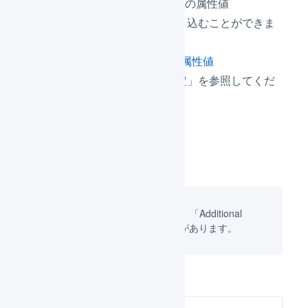
はい、​Shopifyの​注文メモの​属性値​
（note_attributes）を​取り込むことができま
す。​
設定方法は「
注文メモの​属性値​
（note_attributes）の​設定
」を参照してくだ
さい。
英語のUIを使用している場合は、「Additional
details」と表示されていることがあります。