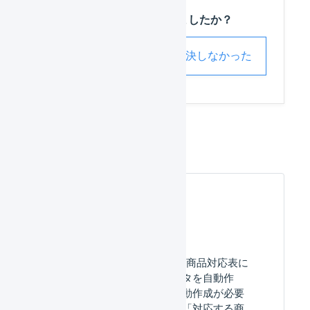
この記事は役に立ちましたか？
解決した
解決しなかった
Shopify
よくある質問
Shopify：Shopify店舗の商品対応表に
て「対応する商品マスタを自動作
成」した場合に、「自動作成が必要
な商品数が多いため、「対応する商