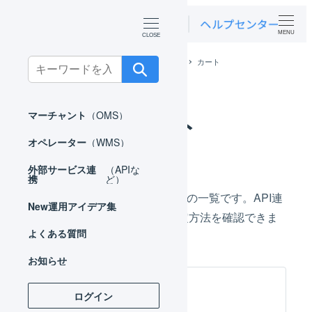
MENU
ホーム
外部サービス連携（APIなど）
カート
Search
for:
カート
マーチャント
（OMS）
オペレーター
（WMS）
外部サービス連
（APIな
携
ど）
LOGILESSと連携できるカートの一覧です。API連
New
運用アイデア集
携やCSV連携を行うための設定方法を確認できま
よくある質問
す。
お知らせ
ログイン