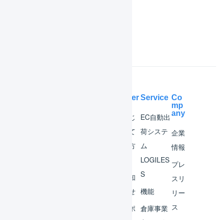
よくある質問
Help Center
Service
Co
mp
any
マー
はじ
EC自動出
チャ
めて
荷システ
企業
ント
の方
ム
情報
へ
LOGILES
オペ
プレ
S
レー
お知
スリ
ター
らせ
機能
リー
ス
外部
サポ
倉庫事業