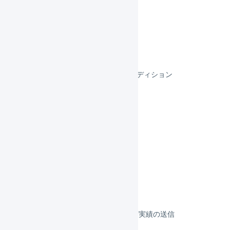
BASE
futureshop
makeshop
スマレジEC・B2B
スマレジEC・リピートBBCエディション
スマレジEC・リピート
リピスト
リピストクロス
フルフィルメント
決済
その他のプラットフォーム
顧客対応
受注伝票の取込／在庫連携／出荷実績の送信