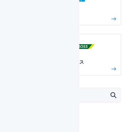
リピスト
リピストクロス
外部サービス連携（APIなど）
モール