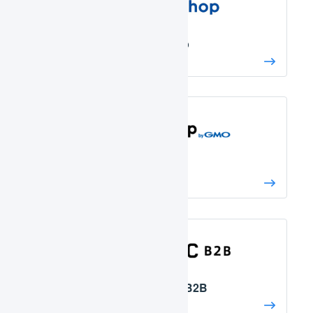
futureshop
makeshop
スマレジEC・B2B