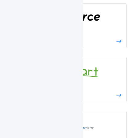
ecforce
ebisumart