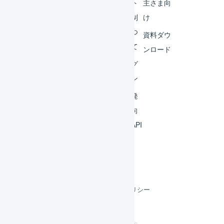
サー
ート
主さま向
ビス
体制
け
連携
につ
資料ダウ
いて
運用
ンロード
アイ
ログ
デア
イン
集
開発
よく
者向
ある
けAPI
質問
利用規約
プライバシーポリシー
クッキーポリシー
©
LOGILESS Inc.