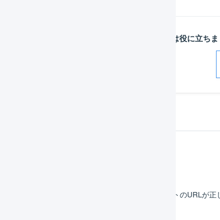
この記事は役に立ちま
解決した
よくある質問
EC-CUBE 3系 : 自動連携の設定を行うと「サイトのUR