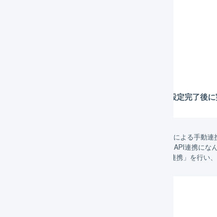
店舗の設定（
必須
）
店舗の作成（
必須
）
店舗の連携の設定（
必須
）
APIによる自動連携の設定
在庫連携の設定
※
「在庫連携の設定」は、APIによる自動連携の設定完了後
連携の方法は「APIによる自動連携」と「CSVによる手動連
「APIによる自動連携」を推奨していますが、API連携に
発送を行うために一時的に「CSVによる手動連携」を行い
定方法