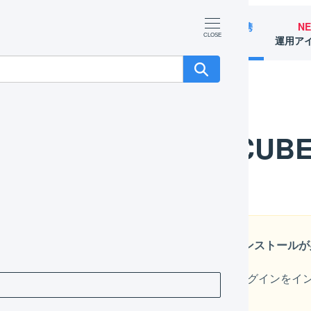
マーチャント
オペレーター
外部サービス連携
N
（OMS）
（WMS）
（APIなど）
運用ア
EC-CUB
EC-CUBEでのAPI連携には、プラグインのインストール
プラグインは、カスタマイズや他社が提供するプラグインをインストー
認しています。