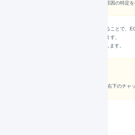
EC-CUBE側で発生するエラーについては、弊社で原因の特定
-CUBE 3系と連携するための店舗を作成し設定をすることで、E
実績の情報をEC-CUBE 3系に反映することができます。
CUBE 3系とLOGILESSを連携させる方法をご紹介します。
オプション機能には対応していません
オプション機能について追加対応できるかどうかは右下のチャ
携機能の概要