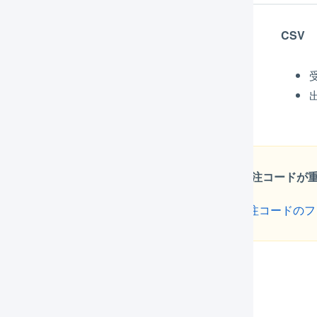
（推奨）
CSV
受注情報の取得（約10分に1回）
出荷実績の反映（約10分に1回）
在庫数の連動（約10分に1回）
EC-CUBEの店舗が複数ある場合、店舗間で受注コード
EC-CUBEの店舗を複数作成する場合は、事前に
受注コードのフ
携機能の詳細