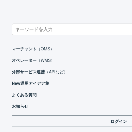
Search
for:
ホーム
外部サービス連携（APIなど）
カート
EC-CUBE 3系
マーチャント
（OMS）
オペレーター
（WMS）
外部サービス連携
（APIなど）
外部サービス連携（APIなど）
New
運用アイデア集
モール
カート
よくある質問
EC-CUBE 2系
お知らせ
EC-CUBE 3系
ログイン
EC-CUBE 3系 店舗の作成