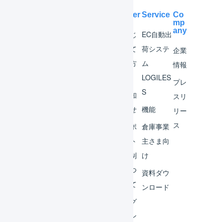
Help Center
Service
Co
mp
any
マー
はじ
EC自動出
チャ
めて
荷システ
企業
ント
の方
ム
情報
へ
LOGILES
オペ
プレ
S
レー
お知
スリ
ター
らせ
機能
リー
ス
外部
サポ
倉庫事業
サー
ート
主さま向
ビス
体制
け
連携
につ
資料ダウ
いて
運用
ンロード
アイ
ログ
デア
イン