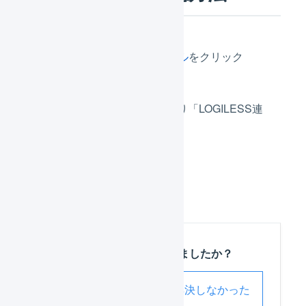
詳細設定 >
マニュアル
をクリック
マニュアルページより「LOGILESS連
携」をクリック
この記事は役に立ちましたか？
解決した
解決しなかった