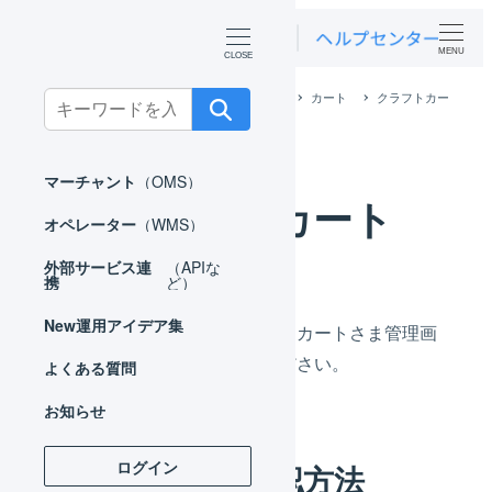
MENU
ホーム
外部サービス連携（APIなど）
カート
クラフトカー
Search
ト
for:
マーチャント
（OMS）
クラフトカート
オペレーター
（WMS）
外部サービス連
（APIな
携
ど）
New
運用アイデア集
連携方法については、クラフトカートさま管理画
面よりマニュアルをご参照ください。
よくある質問
お知らせ
ログイン
マニュアルの確認方法