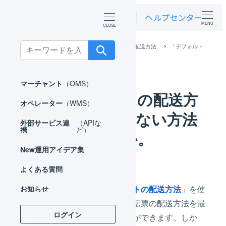
MENU
Search
ホーム
よくある質問
デフォルトの配送方法
「デフォルト
の配送方法」を適用しない方法はありますか。
for:
マーチャント
（OMS）
「デフォルトの配送方
オペレーター
（WMS）
法」を適用しない方法
外部サービス連
（APIな
携
ど）
はありますか。
New
運用アイデア集
よくある質問
商品マスタの「
デフォルトの配送方法
」を使
お知らせ
用すると、自動的に出荷伝票の配送方法を最
ログイン
適なものに変更することができます。しか