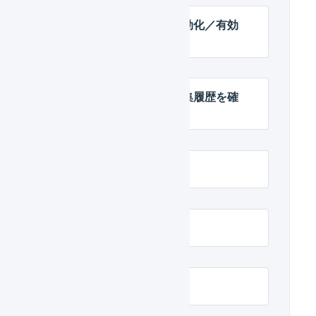
受注伝票のマクロを無効化／有効
化する
受注伝票のマクロの編集履歴を確
認する
受注伝票のマクロの例
受注伝票のマクロ
受注確定時の処理