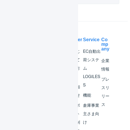
Help Center
Service
Co
mp
any
マー
はじ
EC自動出
チャ
めて
荷システ
企業
ント
の方
ム
情報
へ
LOGILES
オペ
プレ
S
レー
お知
スリ
ター
らせ
機能
リー
ス
外部
サポ
倉庫事業
サー
ート
主さま向
ビス
体制
け