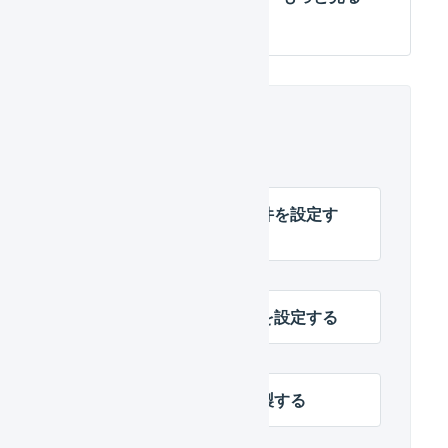
関連するヘルプ
受注伝票のマクロの条件を設定す
る
デフォルトの配送方法を設定する
受注伝票のマクロを複製する