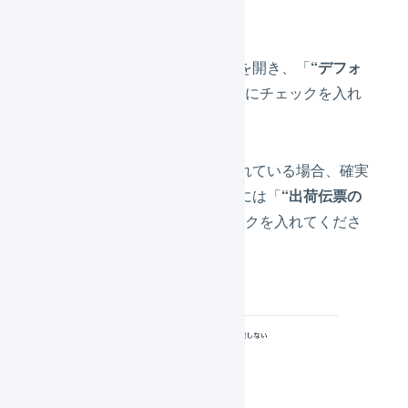
きます。
「
自動処理の制御
」セクションを開き、「
“デフォ
ルトの配送方法”を適用しない
」にチェックを入れ
てください。
「出荷伝票のマクロ」が設定されている場合、確実
に指定した配送方法で出荷するには「
“出荷伝票の
マクロ”を無視する
」にもチェックを入れてくださ
い。