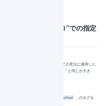
“受注伝票のマクロ”での指定
方法
条件 :
任意の条件を指定します。すべての受注に適用した
い場合は、「合計数量」が「1」「と同じか大き
い」を追加します。
自動処理 :
「
」のタグを
ignores_default_delivery_method
追加します。