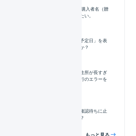
「送り状 特記事項」に購入者名（贈
り主の名前）を追記したい。
納品書に「次回お届け予定日」を表
示することはできますか？
お届け先名、お届け先住所が長すぎ
ることによる送り状発行のエラーを
防ぐことはできますか。
特定住所の受注伝票を確認待ちに止
めることはできますか？
もっと見る