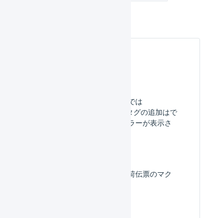
受注伝票のマクロの事例
よくある質問
「受注確定時の​マクロでは
do_not_allocate_stock タグの​追加は​で
きません。​」と​いう​エラーが​表示さ
れます。​
受注伝票のマクロと出荷伝票のマク
ロの違いは何ですか？