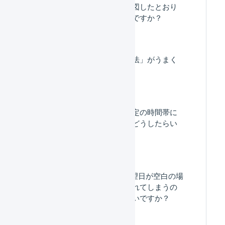
受注伝票のマクロが意図したとおり
適用されないのはなぜですか？
「デフォルトの配送方法」がうまく
適用されません。
受注伝票のマクロを特定の時間帯に
のみ実行したい場合はどうしたらい
いですか？
BOSS連携で​お届け希望​日が​空白の​場
合、​出荷が​後回しに​されてしまうの
ですが、​どう​したら​いいですか？​