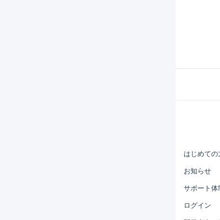
同梱された出荷伝票の一覧を確認したい。
Help Center
マーチャント
はじめての
オペレーター
お知らせ
外部サービス連携
サポート体
運用アイデア集
ログイン