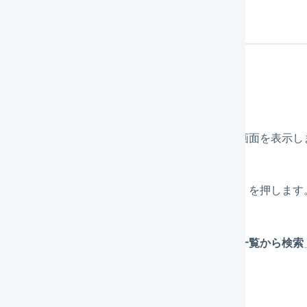
作方法
メインナビゲーションの「
受注
」を押します。
同梱元となる受注
の受注コードを押し、詳細画面を表示し
「
出荷伝票
」タブを押し、「
別の出荷と同梱
」を押します
出荷伝票管理番号を入力するか、「
出荷伝票一覧から検索
します。