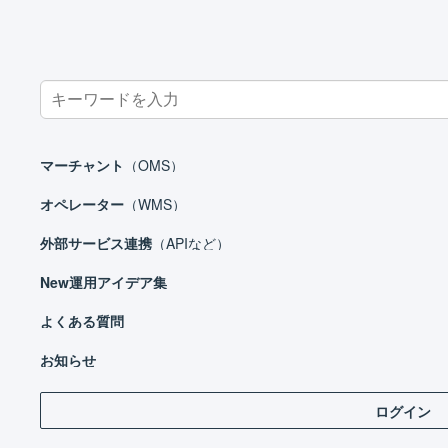
Search
for:
ホーム
マーチャント
受注処理
出荷伝票
同じお届け先の
マーチャント
（OMS）
オペレーター
（WMS）
外部サービス連携
（APIなど）
マーチャント
New
運用アイデア集
日々の運用
設定ガイド
よくある質問
同じ
基本設定
お知らせ
自動処理
ログイン
受注処理