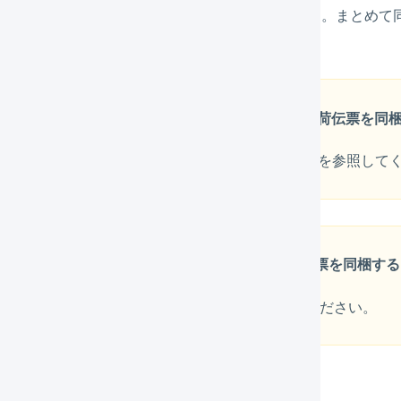
記事では、ひとつずつ同梱する方法をご案内します。まとめて
ください。
Amazonで出荷実績のAPI連携を行う場合、出荷伝票を
詳しくは、
「Amazon.co.jp APIで連携」の出荷情報
を参照して
支払い方法がNP後払いの商品に対して
出荷伝票を同梱する
詳しくは、
「NP後払い」のAPIで連携
を参照してください。