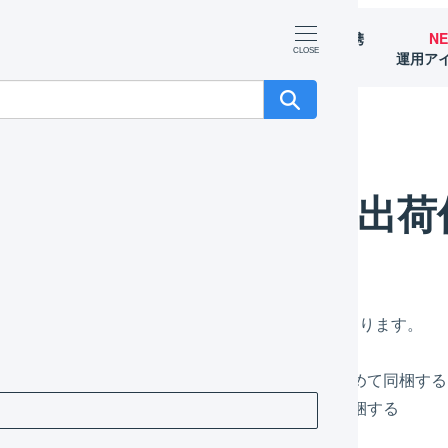
マーチャント
オペレーター
外部サービス連携
N
（OMS）
（WMS）
（APIなど）
運用ア
出荷伝票を同梱する
同じお届け先の出荷
お届け先の出荷伝票を同梱する方法は、いくつかあります。
同梱検索で、同梱可能な出荷伝票を検索し、まとめて同梱する
手動で同梱する出荷伝票を検索し、ひとつずつ同梱する