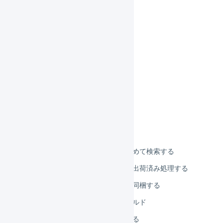
基本設定
自動処理
受注処理
受注伝票
出荷伝票
出荷伝票を編集する
出荷伝票を分割する
出荷伝票の詳細を確認する
同梱可能な出荷伝票をまとめて検索する
出荷伝票をマーチャントで出荷済み処理する
同じお届け先の出荷伝票を同梱する
出荷伝票の自動計算フィールド
物理在庫引当順序を変更する