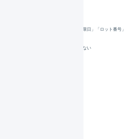
出荷元倉庫を変更する
出荷伝票を更新する
出荷された在庫の「出荷期限日」「ロット番号」
を確認する
出荷伝票のマクロを適用しない
配送方法
支払方法
出荷通知
売上返品
入金消込
受注確定時の処理
消費税額の計算
在庫管理