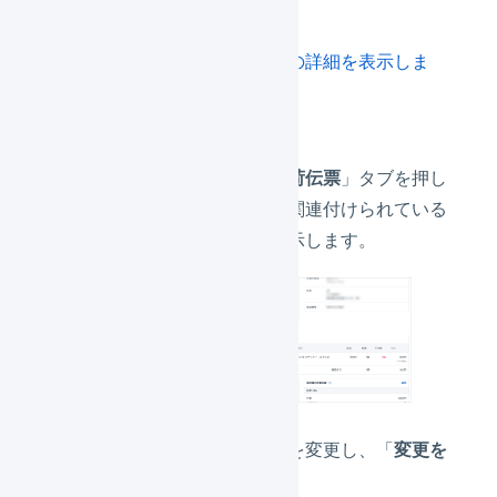
操作したい
受注伝票の詳細を表示しま
す
。
ページ中ほどの「
出荷伝票
」タブを押し
て、この受注伝票に関連付けられている
出荷伝票の一覧を表示します。
「
編集
」を押して値を変更し、「
変更を
保存
」を押します。