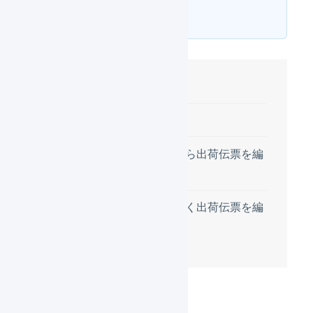
さい。
目次
操作方法
出荷伝票一覧から出荷伝票を編
集する
受注伝票に紐づく出荷伝票を編
集する