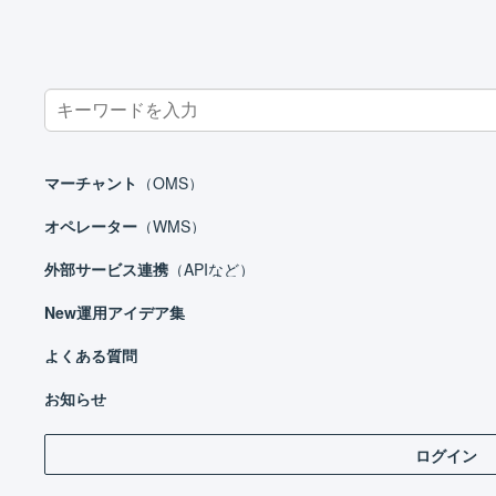
Search
for:
ホーム
マーチャント
受注処理
出荷伝票
出荷された在庫
マーチャント
（OMS）
オペレーター
（WMS）
外部サービス連携
（APIなど）
マーチャント
New
運用アイデア集
日々の運用
設定ガイド
よくある質問
基本設定
お知らせ
操
自動処理
ログイン
受注処理