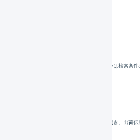
注伝票から確認する
メインナビゲーションの「
受注
」を押します。
ステータスの「
出荷済み
」を押します。あるいは検索条件
います。
受注コードを押して、詳細画面を表示します。
受注伝票の詳細画面から「
出荷伝票
」タブを開き、出荷伝
す。