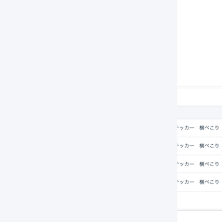
タブメニューの「
出荷済み
」を押します。
伝票コードを押して、詳細画面を表示します。
「
在庫操作ログ
」のセクションを確認します。