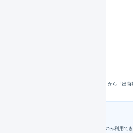
SVでダウンロードする
メインナビゲーションの「
出荷
」を押します。
タブメニューの「
出荷済み
」を押します。
対象の出荷伝票を選択して、「ダウンロード」から「出荷
ヒント
この方法は、2022年1月以降に出荷された出荷伝票のみ利用で