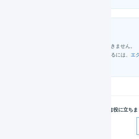
ヒント
このダウンロードは、「出荷」メニューからしかできません。
また、受注伝票に関連したレコードをCSVに追加するには、
エ
集します。
この記事は役に立ちま
解決した