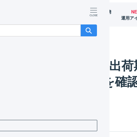
マーチャント
オペレーター
外部サービス連携
N
（OMS）
（WMS）
（APIなど）
運用ア
の「出荷期限日」「ロット番号」を確認する
出荷された在庫の「出荷
号」を確
作方法