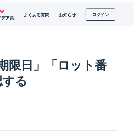
EW
ログイン
よくある質問
お知らせ
イデア集
期限日」「ロット番
認する