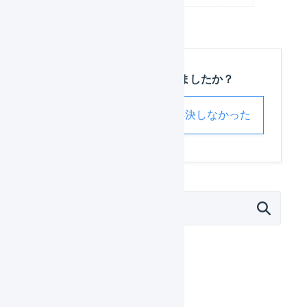
この記事は役に立ちましたか？
解決した
解決しなかった
マーチャント
日々の運用
設定ガイド