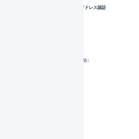
メール送信者のメールアドレス認証
フォローメール
受注伝票のマクロ
詳細な設定
個人情報削除機能
出荷予定日の自動入力（店舗）
店舗の拡張機能について
オファー
倉庫
組織の設定
権限管理
LOGILESSでのメール送信
自動処理