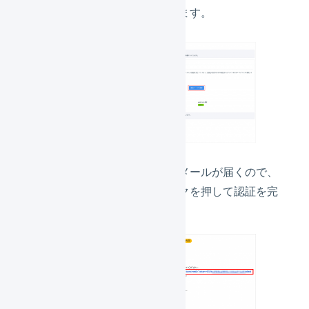
ールを送信
」を押します。
以下のような内容のメールが届くので、
メールに記載のリンクを押して認証を完
了してください。