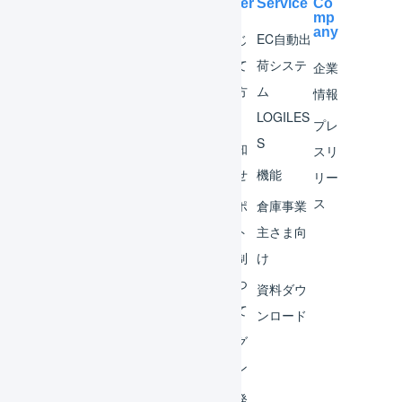
Help Center
Service
Co
mp
any
マー
はじ
EC自動出
チャ
めて
荷システ
企業
ント
の方
ム
情報
へ
LOGILES
オペ
プレ
S
レー
お知
スリ
ター
らせ
機能
リー
ス
外部
サポ
倉庫事業
サー
ート
主さま向
ビス
体制
け
連携
につ
資料ダウ
いて
運用
ンロード
アイ
ログ
デア
イン
集
開発