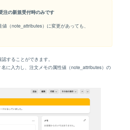
受注の新規受付時のみ
です
（note_attributes）に変更があっても、
報」から確認することができます。
し、​注文メモの​属性値​（note_attributes）の