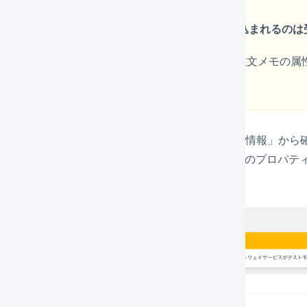
注文メモの属性値（note_attributes）が取り込まれるのは
LOGILESSに受注が取り込まれたあと、Shopifyで注文メモの属性値
LOGILESSの情報は更新されません。
メモの​属性値​（note_attributes）は​Shopifyの「注文情
情報」に表示されるプロパティ名を、LOGILESSの​プロパティ名に入力
を取り込む設定を行います。