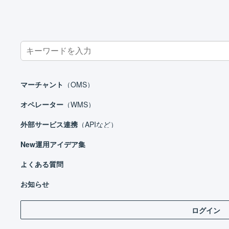
Search
for:
ホーム
外部サービス連携（APIなど）
カート
Shopify
Sh
マーチャント
（OMS）
S
オペレーター
（WMS）
外部サービス連携
（APIなど）
外部サービス連携（APIなど）
New
運用アイデア集
モール
カート
よくある質問
EC-CUBE 2系
お知らせ
注文メ
EC-CUBE 3系
「​お
ログイン
EC-CUBE 4系