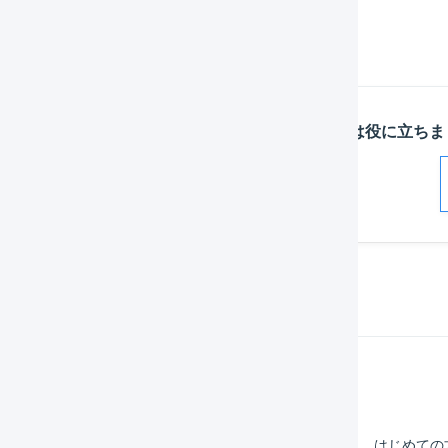
この記事は役に立ちま
解決した
Help Center
マーチャント
はじめての