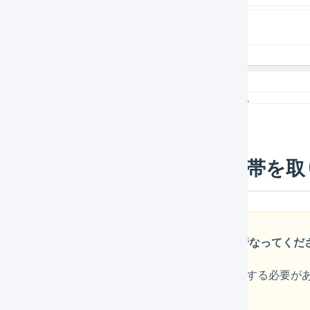
届け希望日とお届け希望時間帯を​取
設定後は事前に値が取り込まれるかテストを行なってくだ
すべてのお届け希望時間帯のパターンを事前に登録する必要が
り込むことができません。