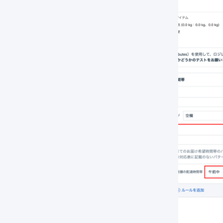
「
設定を保存
」を押します。