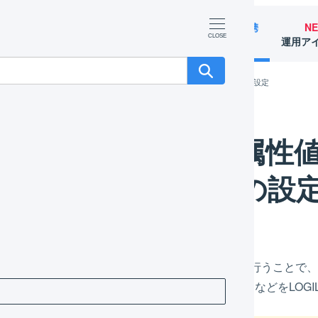
マーチャント
オペレーター
外部サービス連携
N
（OMS）
（WMS）
（APIなど）
運用ア
opify 店舗の連携設定
Shopify 注文メモの​属性値​（note_attributes）の​設定
hopify 注文メモの​属性値​（
の​設
モの​属性値​（note_attributes）の取り込み設定を行うこと
届け希望時間帯」「​定期購入ID」「​定期購入回数」などを​LOG