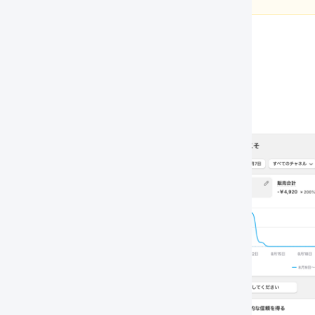
Shopify
にログインします。
「
注文管理
」を押します。