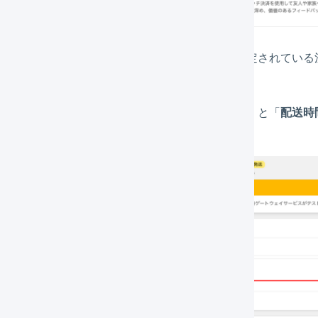
「お届け希望日」「お届け希望時間帯」が設定されている
「追加詳細」に表示されている「
配送希望日
」と「
配送時
望時間帯
」にマッピングさせます。