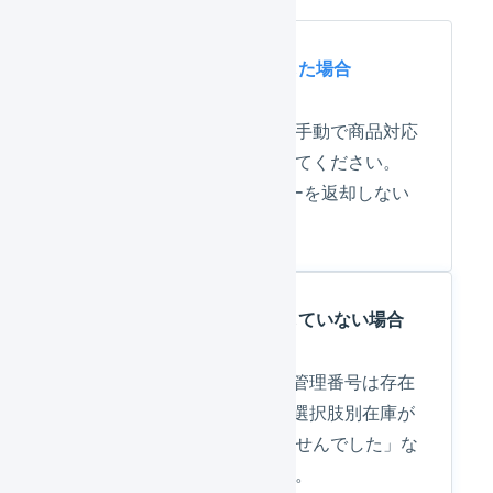
SKUプロジェクトへ移行した場合
エラーは表示されません。
手動で商品対応
表を修正しないよう注意してください。
（楽天市場 RMS）がエラーを返却しない
仕様となりました。
SKUプロジェクトへ移行していない場合
「[W22-610] 該当する商品管理番号は存在
しません」[W22-603] 項目選択肢別在庫が
存在しないため更新できませんでした」な
どのエラーが表示されます。