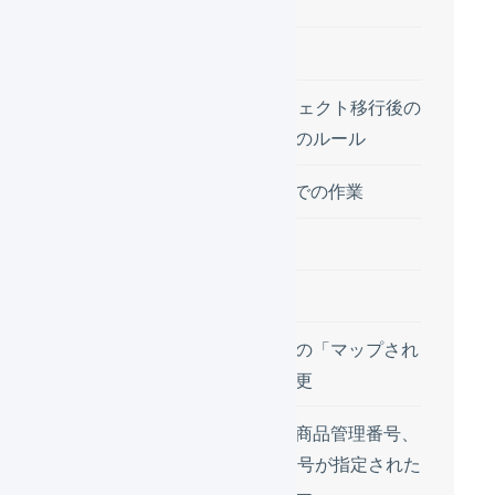
り）
変更点
SKUプロジェクト移行後の
商品コードのルール
LOGILESSでの作業
在庫連携
変更点
商品対応表の「マップされ
たID」の変更
存在しない商品管理番号、
SKU管理番号が指定された
場合のエラー