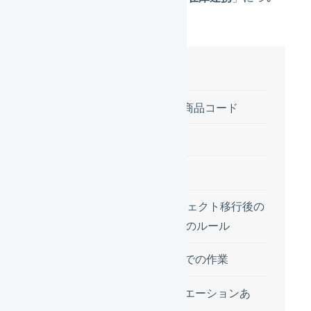
ての変更点を案内します。
目次
受注の取り込み時の商品コード
通常商品
変更点
SKUプロジェクト移行後の
商品コードのルール
LOGILESSでの作業
通常商品（バリエーションあ