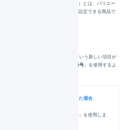
通常商品（バリエーションあり）とは、バリエー
ション（項目選択肢別在庫）が設定できる商品で
す。
変更点
「
システム連携用SKU番号
」という新しい項目が
増え、「
システム連携用SKU番号
」を使用するよ
うに変更しました。
SKUプロジェクトへ移行した場合
「
システム連携用SKU番号
」を使用しま
す。