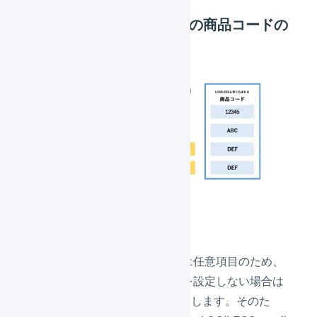
SKUプロジェクト移行後の商品コードの
ルール
LOGILESSでの作業
「
システム連携用SKU番号
」は任意項目のため、
「
システム連携用SKU番号
」を設定しない場合は
従来どおり「
商品番号
」を使用します。そのた