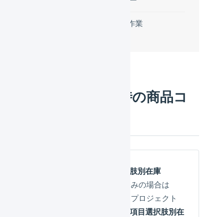
LOGILESSでの作業
受注の取り込み時の商品コ
ード
バリエーションと項目選択肢別在庫
SKUプロジェクトへ移行済みの場合は
「
バリエーション
」、SKUプロジェクト
へ移行していない場合は「
項目選択肢別在