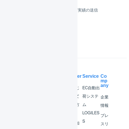
受注伝票の取込／在庫連携／出荷実績の送信
よくある質問
Help Center
Service
Co
mp
any
マー
はじ
EC自動出
チャ
めて
荷システ
企業
ント
の方
ム
情報
へ
LOGILES
オペ
プレ
S
レー
お知
スリ