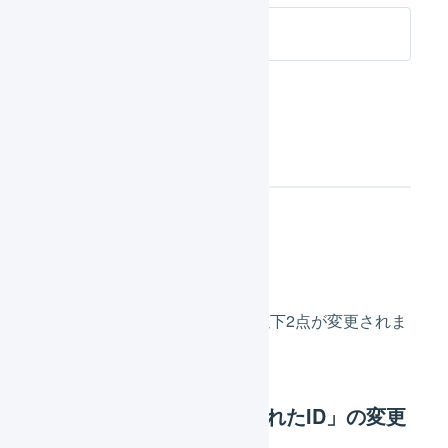
商品対応表
在庫連携
変更点
商品対応表に登録される値の以下2点が変更されま
す。
商品対応表の「マップされたID」の変更