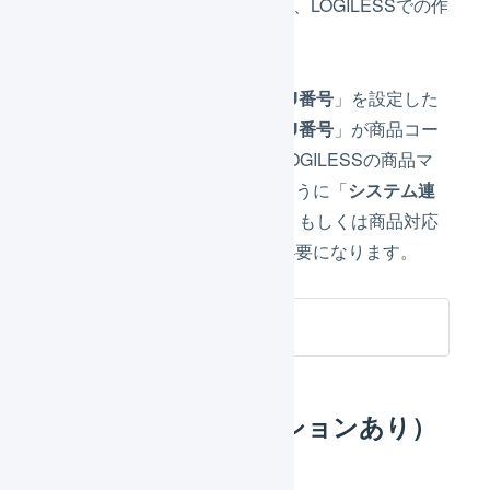
め、LOGILESS側に影響はなく、LOGILESSでの作
業は不要です。
ただし、「
システム連携用SKU番号
」を設定した
場合は、「
システム連携用SKU番号
」が商品コー
ドとして取り込まれるため、LOGILESSの商品マ
スタの商品コードと一致するように「
システム連
携用SKU番号
」を設定するか、もしくは商品対応
表での商品コードの紐付けが必要になります。
商品対応表
通常商品（バリエーションあり）