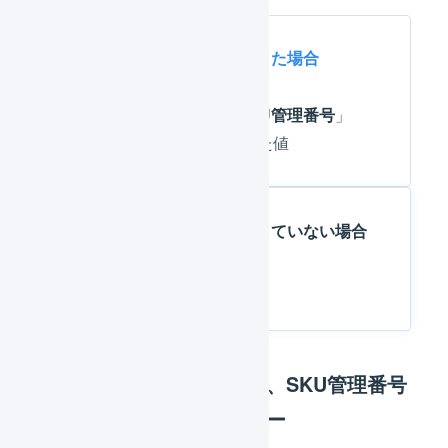
SKUプロジェクトへ移行した場合
「
商品管理番号」
と「
SKU管理番号
」
を、コロン「
:
」で結合した値
SKUプロジェクトへ移行していない場合
「
商品管理番号
」
存在しない商品管理番号、SKU管理番号
が指定された場合のエラー