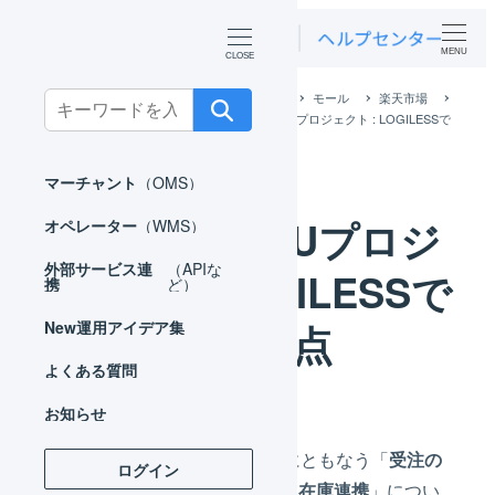
MENU
ホーム
外部サービス連携（APIなど）
モール
楽天市場
Search
楽天市場 SKUプロジェクト
楽天市場 SKUプロジェクト : LOGILESSで
for:
の変更点
マーチャント
（OMS）
楽天市場 SKUプロジ
オペレーター
（WMS）
外部サービス連
（APIな
ェクト : LOGILESSで
携
ど）
の変更点
New
運用アイデア集
よくある質問
お知らせ
楽天市場のSKUプロジェクトにともなう「
受注の
ログイン
取り込み時の商品コード
」と「
在庫連携
」につい