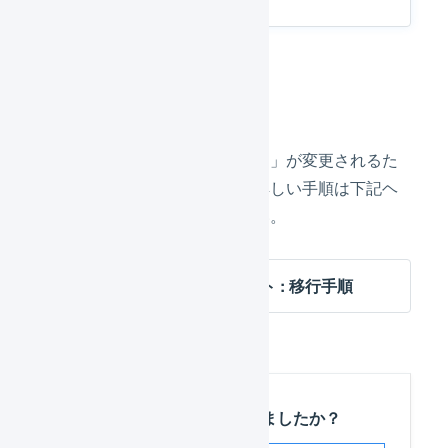
LOGILESSでの作業
商品対応表の「マップされたID」が変更されるた
め、移行の作業が必要です。詳しい手順は下記ヘ
ルプページを参照してください。
楽天市場 SKUプロジェクト : 移行手順
この記事は役に立ちましたか？