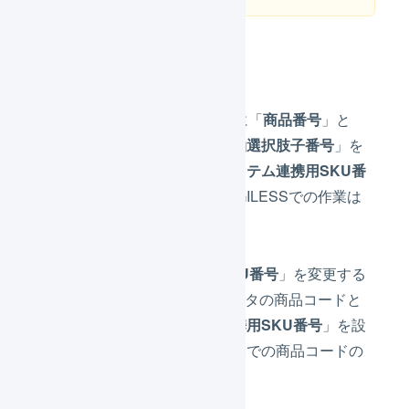
LOGILESSでの作業
SKUプロジェクトへの移行時に「
商品番号
」と
「
横軸選択肢子番号
」と「
縦軸選択肢子番号
」を
結合したものがそのまま「
システム連携用SKU番
号
」に引き継がれるため、LOGILESSでの作業は
不要です。
ただし、「
システム連携用SKU番号
」を変更する
場合は、LOGILESSの商品マスタの商品コードと
一致するように「
システム連携用SKU番号
」を設
定するか、もしくは商品対応表での商品コードの
紐付けが必要になります。