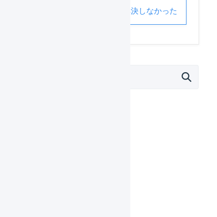
解決した
解決しなかった
外部サービス連携（APIなど）
モール
Amazon.co.jp
eBay
au PAY マーケット
Qoo10
SHOPLIST