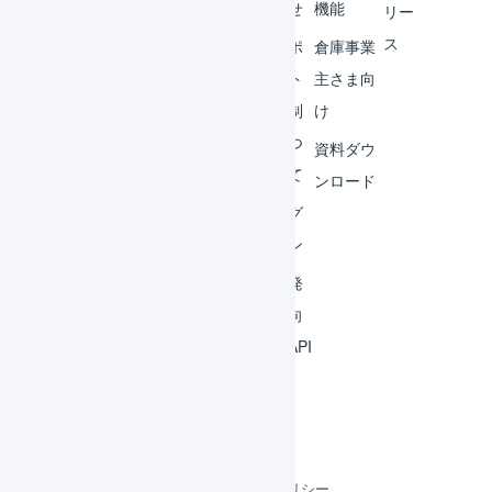
ター
らせ
機能
リー
ス
外部
サポ
倉庫事業
サー
ート
主さま向
ビス
体制
け
連携
につ
資料ダウ
いて
運用
ンロード
アイ
ログ
デア
イン
集
開発
よく
者向
ある
けAPI
質問
利用規約
プライバシーポリシー