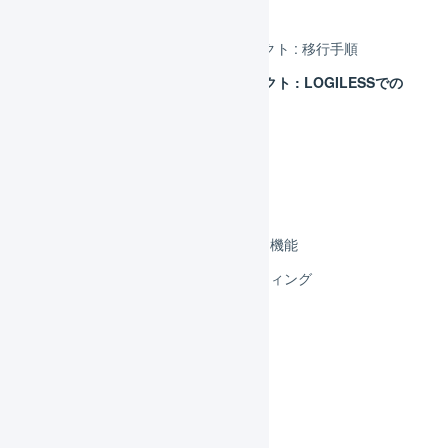
楽天市場 SKUプロジェクト
楽天市場 SKUプロジェクト : 移行手順
楽天市場 SKUプロジェクト : LOGILESSでの
変更点
楽天市場 APIで連携
楽天市場 CSVで連携
楽天市場 項目の対応
楽天市場 ソーシャルギフト機能
楽天市場 トラブルシューティング
カート
フルフィルメント
決済
その他のプラットフォーム
顧客対応