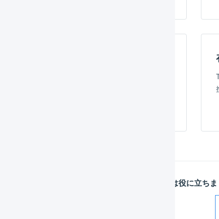
APIによる自動連携
TemuのAPIを使用して、LOGILESSと受注情報、在庫情
報を自動連携できます。
詳細はこちら
この記事は役に立ちま
解決した