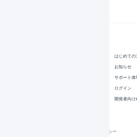
Help Center
マーチャント
はじめての
オペレーター
お知らせ
外部サービス連携
サポート体
運用アイデア集
ログイン
よくある質問
開発者向けA
利用規約
プライバシーポリシー
クッキーポリシー