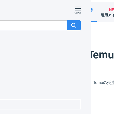
マーチャント
オペレーター
外部サービス連携
N
（OMS）
（WMS）
（APIなど）
運用ア
Tem
muと連携するための店舗を作成し設定をすることで、Temuの
muに反映することができます。
uとLOGILESSを連携させる方法をご紹介します。