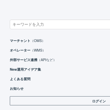
Search
for:
ホーム
外部サービス連携（APIなど）
モール
Temu
マーチャント
（OMS）
オペレーター
（WMS）
外部サービス連携
（APIなど）
外部サービス連携（APIなど）
New
運用アイデア集
モール
Amazon.co.jp
よくある質問
Te
Te
eBay
お知らせ
Tem
au PAY マーケット
ログイン
Qoo10