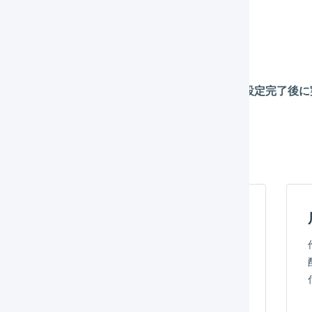
店舗の作成（
必須
）
店舗の連携の設定（
必須
）
APIによる自動連携の設定（
必須
）
在庫連携の設定
※
「在庫連携の設定」は、APIによる自動連携の設定完了後
定方法
店舗の作成
LOGILESS上にTemu用の店舗を作成し、連携のための事
前設定を行います。
詳細はこちら